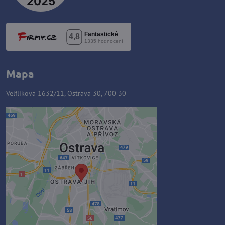
Mapa
Velflíkova 1632/11, Ostrava 30, 700 30
Externý obsah je blokovaný
Voľbami súkromia
Prajete si načítať externý obsah?
Povoliť tentokrát
Povoliť a zapamätať - súhlas s
druhom cookie: Funkčné