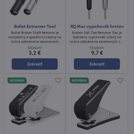
Bullet Extractor Tool
XQ Max vypichovák hrotov
Bullet Broken Shaft Remover je
Broken Soft Tips Remover Tool je
kompaktný a spoľahlivý nástroj na
špeciálny vypichovák určený na
rýchle odstránenie zalomených
rýchle odstránenie zalomených soft
násadiek (shaftov) a zalomených
hrotov zo segmentu elektronického
Skladom
Skladom
plastových hrotov (soft tipov) zo
terča. Umožňuje bezpečné
3,2 €
9,7 €
závitu tela šípky. Dostupný v
vyčistenie otvoru bez poškodenia
prevedeniach black a silver.
segmentu. Dostupný v
Zobraziť
Zobraziť
prevedeniach black a black‑silver.
NOVINKA
NOVINKA