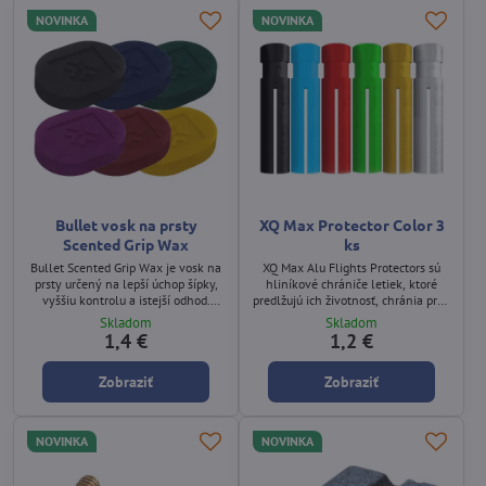
NOVINKA
NOVINKA
Bullet vosk na prsty
XQ Max Protector Color 3
Scented Grip Wax
ks
Bullet Scented Grip Wax je vosk na
XQ Max Alu Flights Protectors sú
prsty určený na lepší úchop šípky,
hliníkové chrániče letiek, ktoré
vyššiu kontrolu a istejší odhod.
predlžujú ich životnosť, chránia pred
Každá farebná varianta má vlastnú
poškodením a pomáhajú udržať
Skladom
Skladom
vôňu.
stabilný tvar letky počas hry.
1,4 €
1,2 €
Balenie obsahuje 3 kusy v jednej
farbe v sáčku s logom XQ Max.
Zobraziť
Zobraziť
Produkt sa vyrába v rôznych
farebných variantoch.
NOVINKA
NOVINKA