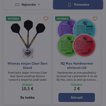
Najnovšie
Parametre
NOVINKA
NOVINKA
Winmau stojan Clear Dart
XQ Max Handwarmer
Stand
ohrievač rúk
Priehľadný stojan Winmau Clear
Handwarmer je znovupoužiteľný
Dart Stand umožňuje štýlovo
ohrievač rúk s priemerom 8 cm od
vystaviť a bezpečne uložiť jeden
XQ Max, ktorý sa aktivuje kovovou
kompletný set šípok. Minimalistický
doštičkou a poskytuje teplo
Skladom
Skladom
dizajn z odolného transparentného
približne na 1 hodinu. Dostupný v
10,5 €
2 €
materiálu udrží letky, shafty aj
rôznych farbách.
barrely dokonale zarovnané.
Do košíka
Zobraziť