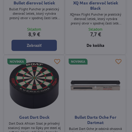
Bullet dierovač letiek
XQ Max dierovač letiek
Black
Bullet Flight Puncher je praktický
dierovač letiek, ktorý vytvára
XQmax Flight Puncher je praktický
presný otvor v spodnej časti letky
dierovač letiek, ktorý vytvára
pre použitie s krúžkom alebo
presný otvor v spodnej časti letky
pružinkou. Zabezpečuje pevnejšie
pre použitie s krúžkom alebo
Skladom
Skladom
uchytenie letky v násadke a
pružinkou. Zabezpečuje pevnejšie
8,9 €
7,7 €
zlepšuje stabilitu počas hry.
uchytenie letky v násadke a
Dostupný v čiernej a bielej farbe.
predlžuje jej životnosť. Farba:
Zobraziť
Do košíka
čierna.
NOVINKA
NOVINKA
Goat Dart Dock
Bullet Darts Oche For
Dartmat
Dart Dock African Sisal je prírodný
sisalový stojan na šípky pre steel aj
Bullet Dart Oche je odolná ohozová