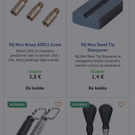
XQ Max Brass ADD 2 Gram
XQ Max Steel Tip
Sharpener
BRASS ADD je mosadzný
predlžovací diel so závitmi 2BA /
XQ Max Steel Tip Sharpener je
2BA, ktorý predlžuje šípku a pridáva
kompaktný brúsič z brusného
2 gramy hmotnosti. Umožňuje
kameňa určený na doostrenie
upraviť dĺžku šípky a posunúť
kovových hrotov steelových šípok.
Skladom
Skladom
ťažisko podľa individuálnych
Pozdĺžna drážka umožňuje presné
3,8 €
1,4 €
preferencií hráča. Rozmery 10,8 × 6
vedenie hrotu. Balený v sáčkoch s
mm. Balenie obsahuje 3 kusy v
logom XQ Max.
sáčku s logom.
Do košíka
Do košíka
NOVINKA
NOVINKA