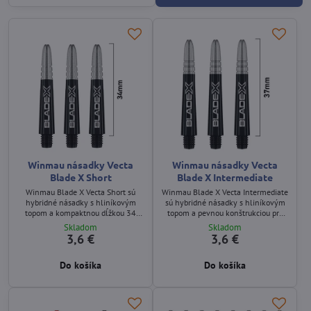
Winmau násadky Vecta
Winmau násadky Vecta
Blade X Short
Blade X Intermediate
Winmau Blade X Vecta Short sú
Winmau Blade X Vecta Intermediate
hybridné násadky s hliníkovým
sú hybridné násadky s hliníkovým
topom a kompaktnou dĺžkou 34
topom a pevnou konštrukciou pre
mm pre rýchlejší a priamočiarejší
stabilný let a presné vedenie šípky.
Skladom
Skladom
let šípky.
3,6 €
3,6 €
Do košíka
Do košíka