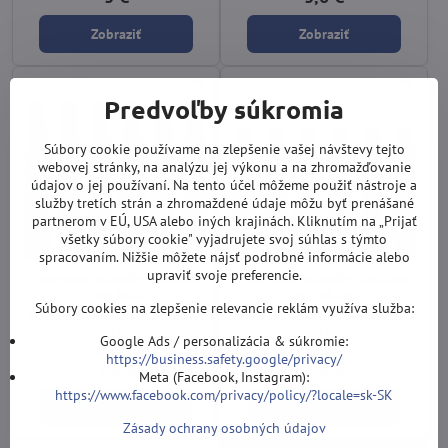
Zobraziť
Zobraziť
Predvoľby súkromia
Súbory cookie používame na zlepšenie vašej návštevy tejto
webovej stránky, na analýzu jej výkonu a na zhromažďovanie
údajov o jej používaní. Na tento účel môžeme použiť nástroje a
služby tretích strán a zhromaždené údaje môžu byť prenášané
partnerom v EÚ, USA alebo iných krajinách. Kliknutím na „Prijať
všetky súbory cookie" vyjadrujete svoj súhlas s týmto
spracovaním. Nižšie môžete nájsť podrobné informácie alebo
upraviť svoje preferencie.
Harrows násadky Carbon
Harrows násadky Carbon
360 Midi
360 Short
Súbory cookies na zlepšenie relevancie reklám využíva služba:
Jedinečné kombinované násadky s
Jedinečné kombinované násadky s
otočným koncom.
otočným koncom.
Google Ads / personalizácia & súkromie:
Skladom
Skladom
https://business.safety.google/privacy/
3,6 €
3,6 €
Meta (Facebook, Instagram):
https://www.facebook.com/privacy/policy/?locale=sk-SK
Zobraziť
Zobraziť
Zásady ochrany osobných údajov