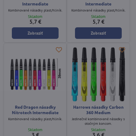
Intermediate
Intermediate
Kombinované násadky plast/hliník.
Kombinované násadky plast/hliník.
Skladom
Skladom
5,7 €
5,7 €
Zobraziť
Zobraziť
Red Dragon násadky
Harrows násadky Carbon
Nitrotech Intermediate
360 Medium
Kombinované násadky plast/hliník.
Jedinečné kombinované násadky s
otočným koncom.
Skladom
Skladom
3 €
3,6 €