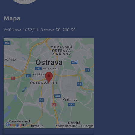
Mapa
Velflíkova 1632/11, Ostrava 30, 700 30
Externý obsah je blokovaný
Voľbami súkromia
Prajete si načítať externý obsah?
Povoliť tentokrát
Povoliť a zapamätať - súhlas s
druhom cookie: Funkčné
Otvoriť obsah v novom okne