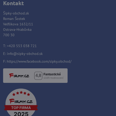
Kontakt
Šípky-obchod.sk
Roman Šostek
Velflíkova 1632/11
Ostrava-Hrabůvka
700 30
T: +420 553 038 721
E:
info@sipky-obchod.sk
F:
https://www.facebook.com/sipky.obchod/