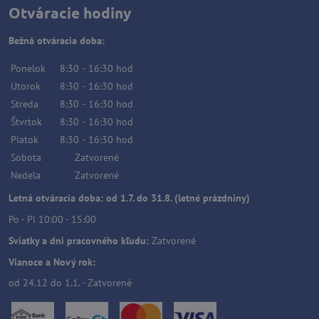
Otváracie hodiny
Bežná otváracia doba:
Ponelok
8:30
-
16:30
hod
Utorok
8:30
-
16:30
hod
Streda
8:30
-
16:30
hod
Štvrtok
8:30
-
16:30
hod
Piatok
8:30
-
16:30
hod
Sobota
Zatvorené
Nedela
Zatvorené
Letná otváracia doba: od 1.7. do 31.8. (letné prázdniny)
Po - Pi 10:00 - 15:00
Sviatky a dni pracovného kľudu:
Zatvorené
Vianoce a Nový rok:
od 24.12 do 1.1. - Zatvorené