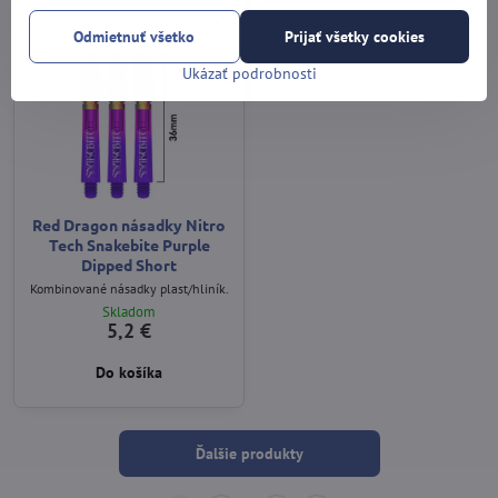
Odmietnuť všetko
Prijať všetky cookies
Ukázať podrobnosti
Red Dragon násadky Nitro
Tech Snakebite Purple
Dipped Short
Kombinované násadky plast/hliník.
Skladom
5,2 €
Do košíka
Ďalšie produkty