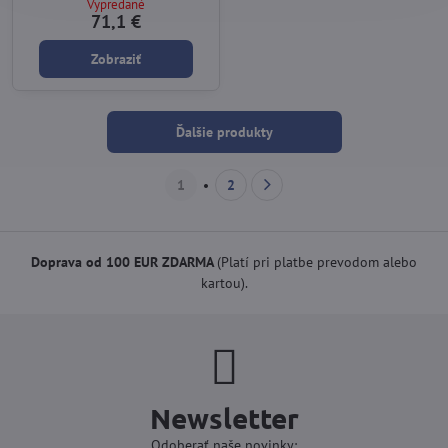
Vypredané
71,1 €
Zobraziť
Ďalšie produkty
1
2
Doprava od 100 EUR ZDARMA
(Platí pri platbe prevodom alebo
kartou).
Newsletter
Odoberať naše novinky: