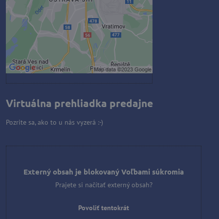
Povoliť tentokrát
Povoliť a zapamätať - súhlas s
druhom cookie: Funkčné
Otvoriť obsah v novom okne
Virtuálna prehliadka predajne
Pozrite sa, ako to u nás vyzerá :-)
Externý obsah je blokovaný Voľbami súkromia
Prajete si načítať externý obsah?
Povoliť tentokrát