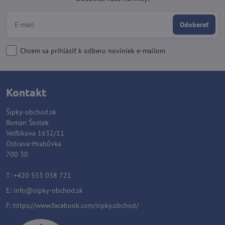
Odoberať
Chcem sa prihlásiť k odberu noviniek e-mailom
Kontakt
Šípky-obchod.sk
Roman Šostek
Velflíkova 1632/11
Ostrava-Hrabůvka
700 30
T: +420 553 038 721
E:
info@sipky-obchod.sk
F:
https://www.facebook.com/sipky.obchod/