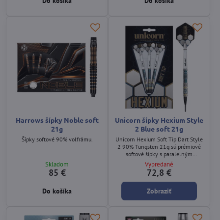
Do košíka
Do košíka
Harrows šípky Noble soft
Unicorn šípky Hexium Style
21g
2 Blue soft 21g
Šípky softové 90% volfrámu.
Unicorn Hexium Soft Tip Dart Style
2 90% Tungsten 21g sú prémiové
softové šípky s paralelným
profilom, komplexným Hexium
Skladom
Vypredané
gripom, modrým PVD povrchom a
85 €
72,8 €
odolnými Epic Soft Tips hrotmi.
Do košíka
Zobraziť