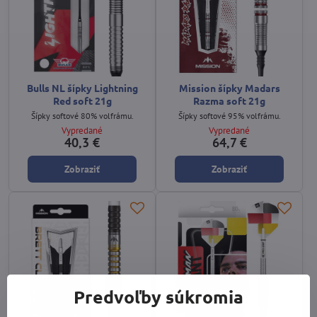
Bulls NL šípky Lightning
Mission šípky Madars
Red soft 21g
Razma soft 21g
Šípky softové 80% volfrámu.
Šípky softové 95% volfrámu.
Vypredané
Vypredané
40,3 €
64,7 €
Zobraziť
Zobraziť
Predvoľby súkromia