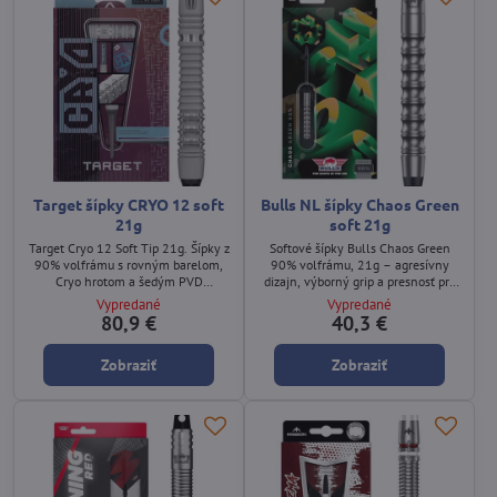
Target šípky CRYO 12 soft
Bulls NL šípky Chaos Green
21g
soft 21g
Target Cryo 12 Soft Tip 21g. Šípky z
Softové šípky Bulls Chaos Green
90% volfrámu s rovným barelom,
90% volfrámu, 21g – agresívny
Cryo hrotom a šedým PVD
dizajn, výborný grip a presnosť pre
povrchom.
náročných hráčov.
Vypredané
Vypredané
80,9 €
40,3 €
Zobraziť
Zobraziť