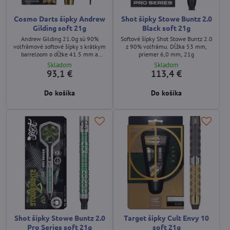
Cosmo Darts šipky Andrew
Shot šípky Stowe Buntz 2.0
Gilding soft 21g
Black soft 21g
Andrew Gilding 21.0g sú 90%
Softové šípky Shot Stowe Buntz 2.0
volfrámové softové šípky s krátkym
z 90% volfrámu. Dĺžka 53 mm,
barreloom o dĺžke 41.5 mm a
priemer 6,0 mm, 21g
maximálnom priemere 7.8 mm.
Skladom
Skladom
Barrel má tvar double tapered – od
93,1 €
113,4 €
hrotu sa postupne rozširuje do
stredovej časti (najširší bod) a
Do košíka
Do košíka
následne sa smerom dozadu opäť
zužuje. Zadná časť je vybavená
výrazným ring‑cut gripom a celý
barrel má prémiové zlaté titanové
prevedenie.
Shot šípky Stowe Buntz 2.0
Target šípky Cult Envy 10
Pro Series soft 21g
soft 21g