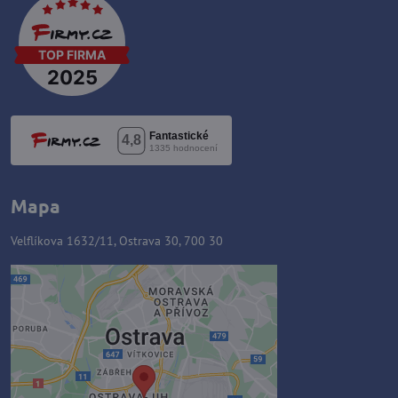
Mapa
Velflíkova 1632/11, Ostrava 30, 700 30
Externý obsah je blokovaný
Voľbami súkromia
Prajete si načítať externý obsah?