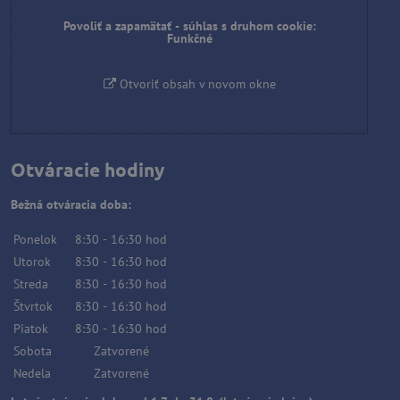
Povoliť a zapamätať - súhlas s druhom cookie:
Funkčné
Otvoriť obsah v novom okne
Otváracie hodiny
Bežná otváracia doba:
Ponelok
8:30
-
16:30
hod
Utorok
8:30
-
16:30
hod
Streda
8:30
-
16:30
hod
Štvrtok
8:30
-
16:30
hod
Piatok
8:30
-
16:30
hod
Sobota
Zatvorené
Nedela
Zatvorené