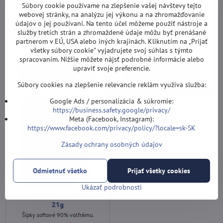
Súbory cookie používame na zlepšenie vašej návštevy tejto
webovej stránky, na analýzu jej výkonu a na zhromažďovanie
Mission šípky Brett
Target šípky Gabriel
údajov o jej používaní. Na tento účel môžeme použiť nástroje a
Claydon soft 21g
Clemens soft 21g
služby tretích strán a zhromaždené údaje môžu byť prenášané
Šípky softové 90% volfrámu.
Šípky softové 80% volrámu.
partnerom v EÚ, USA alebo iných krajinách. Kliknutím na „Prijať
Vypredané
Vypredané
všetky súbory cookie" vyjadrujete svoj súhlas s týmto
52,5 €
60,6 €
spracovaním. Nižšie môžete nájsť podrobné informácie alebo
upraviť svoje preferencie.
Zobraziť
Zobraziť
Súbory cookies na zlepšenie relevancie reklám využíva služba:
Google Ads / personalizácia & súkromie:
https://business.safety.google/privacy/
Meta (Facebook, Instagram):
https://www.facebook.com/privacy/policy/?locale=sk-SK
Zásady ochrany osobných údajov
Odmietnuť všetko
Prijať všetky cookies
Ukázať podrobnosti
Target šípky Scope 11 soft
21g
Šípky softové 90% volfrámu.