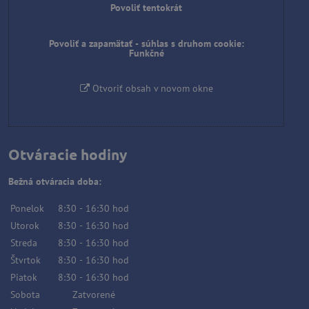
Povoliť tentokrát
Povoliť a zapamätať - súhlas s druhom cookie:
Funkčné
Otvoriť obsah v novom okne
Otváracie hodiny
Bežná otváracia doba:
Ponelok
8:30
-
16:30
hod
Utorok
8:30
-
16:30
hod
Streda
8:30
-
16:30
hod
Štvrtok
8:30
-
16:30
hod
Piatok
8:30
-
16:30
hod
Sobota
Zatvorené