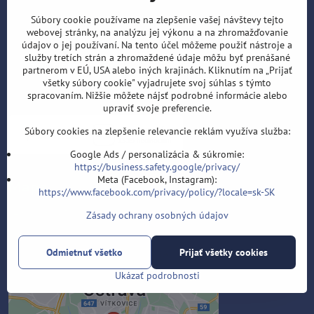
Súbory cookie používame na zlepšenie vašej návštevy tejto
webovej stránky, na analýzu jej výkonu a na zhromažďovanie
údajov o jej používaní. Na tento účel môžeme použiť nástroje a
služby tretích strán a zhromaždené údaje môžu byť prenášané
partnerom v EÚ, USA alebo iných krajinách. Kliknutím na „Prijať
všetky súbory cookie" vyjadrujete svoj súhlas s týmto
spracovaním. Nižšie môžete nájsť podrobné informácie alebo
upraviť svoje preferencie.
Súbory cookies na zlepšenie relevancie reklám využíva služba:
Google Ads / personalizácia & súkromie:
https://business.safety.google/privacy/
Meta (Facebook, Instagram):
Mapa
https://www.facebook.com/privacy/policy/?locale=sk-SK
Velflíkova 1632/11, Ostrava 30, 700 30
Zásady ochrany osobných údajov
Odmietnuť všetko
Prijať všetky cookies
Externý obsah je blokovaný
Ukázať podrobnosti
Voľbami súkromia