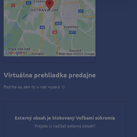
Prajete si načítať externý obsah?
Povoliť tentokrát
Povoliť a zapamätať - súhlas s
druhom cookie: Funkčné
Otvoriť obsah v novom okne
Virtuálna prehliadka predajne
Pozrite sa, ako to u nás vyzerá :-)
Externý obsah je blokovaný Voľbami súkromia
Prajete si načítať externý obsah?