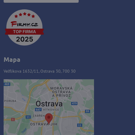
Mapa
Velflíkova 1632/11, Ostrava 30, 700 30
Externý obsah je blokovaný
Voľbami súkromia
Prajete si načítať externý obsah?
Povoliť tentokrát