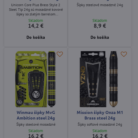
Unicorn Core Plus Brass Style 2
Šípky steelové mosadzné 24g
Steel Tip 24g sú mosadzné kovové
šípky so zlatým barrelom
doplneným čiernymi drážkami,
Skladom
Skladom
čiernymi Unicorn shaftmi a letkami
14,2 €
8,9 €
s motívom jednorožca. Ponúkajú
istý úchop, stabilný let a sú vhodné
Do košíka
Do košíka
pre rekreačných aj začínajúcich
hráčov.
Winmau šípky MvG
Mission šípky Onza M1
Ambition steel 24g
Brass steel 24g
Šípky steelové mosadzné
Šípky softové mosadzné 24g
Skladom
Skladom
16,2 €
16,2 €