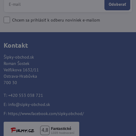
Odoberať
Chcem sa prihlásiť k odberu noviniek e-mailom
Kontakt
Šípky-obchod.sk
Roman Šostek
Velflíkova 1632/11
Ostrava-Hrabůvka
700 30
T: +420 553 038 721
E:
info@sipky-obchod.sk
F:
https://www.facebook.com/sipky.obchod/