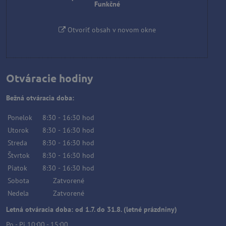
Funkčné
Otvoriť obsah v novom okne
Otváracie hodiny
Bežná otváracia doba:
Ponelok
8:30
-
16:30
hod
Utorok
8:30
-
16:30
hod
Streda
8:30
-
16:30
hod
Štvrtok
8:30
-
16:30
hod
Piatok
8:30
-
16:30
hod
Sobota
Zatvorené
Nedela
Zatvorené
Letná otváracia doba: od 1.7. do 31.8. (letné prázdniny)
Po - Pi 10:00 - 15:00