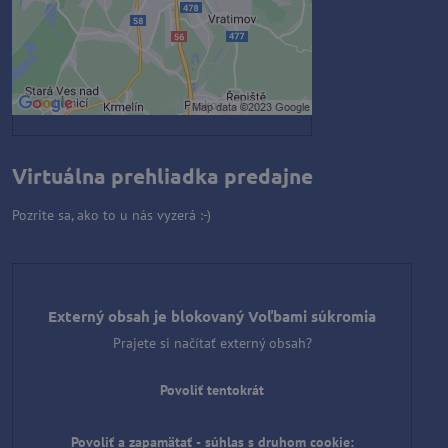
Povoliť a zapamätať - súhlas s
druhom cookie: Funkčné
Otvoriť obsah v novom okne
Virtuálna prehliadka predajne
Pozrite sa, ako to u nás vyzerá :-)
Externý obsah je blokovaný Voľbami súkromia
Prajete si načítať externý obsah?
Povoliť tentokrát
Povoliť a zapamätať - súhlas s druhom cookie: