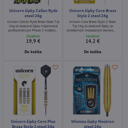
Unicorn šípky Callan Rydz
Unicorn šípky Core Brass
steel 24g
Style 2 steel 24g
Unicorn Callan Rydz Brass Steel Tip
Unicorn Core Brass Style 2 Steel
24g sú steelové šípky inšpirované
Tip 24g sú steelové šípky so
profesionálnym Phase 2 modelom
strieborným mosadzným barrelom s
Callana „The Riot“ Rydza. Ponúkajú
výrazným krúžkovaným gripom,
Skladom
Skladom
mosadzný barrel s square cuts a
čiernymi Unicorn shaftmi a letkami
19,9 €
14,2 €
micro‑V drážkami, biele Gripper 4
s bielym motívom jednorožca.
shafty a UltraFly letky s podpisom
Ponúkajú istý úchop a stabilný let.
Do košíka
Do košíka
hráča.
Unicorn šípky Core Plus
Winmau šípky Neutron
Brass Style 2 steel 24g
steel 24g