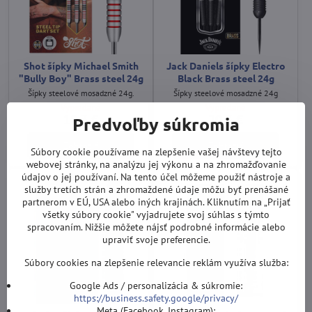
Shot šípky Michael Smith
Jack Daniels šípky Electro
"Bully Boy" Brass steel 24g
Black Brass steel 24g
Šípky steelové mosadzné 24g.
Šípky steelové mosadzné 24g
Vypredané
Vypredané
18,3 €
20,3 €
Predvoľby súkromia
Zobraziť
Zobraziť
Súbory cookie používame na zlepšenie vašej návštevy tejto
webovej stránky, na analýzu jej výkonu a na zhromažďovanie
údajov o jej používaní. Na tento účel môžeme použiť nástroje a
služby tretích strán a zhromaždené údaje môžu byť prenášané
partnerom v EÚ, USA alebo iných krajinách. Kliknutím na „Prijať
všetky súbory cookie" vyjadrujete svoj súhlas s týmto
spracovaním. Nižšie môžete nájsť podrobné informácie alebo
upraviť svoje preferencie.
Súbory cookies na zlepšenie relevancie reklám využíva služba:
Google Ads / personalizácia & súkromie:
https://business.safety.google/privacy/
Meta (Facebook, Instagram):