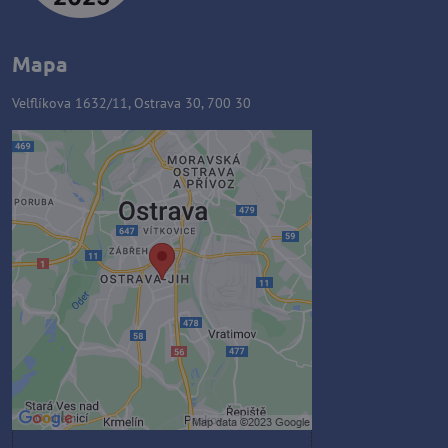
Mapa
Velflíkova 1632/11, Ostrava 30, 700 30
Externý obsah je blokovaný
Voľbami súkromia
Prajete si načítať externý obsah?
Povoliť tentokrát
Povoliť a zapamätať - súhlas s
druhom cookie: Funkčné
Otvoriť obsah v novom okne