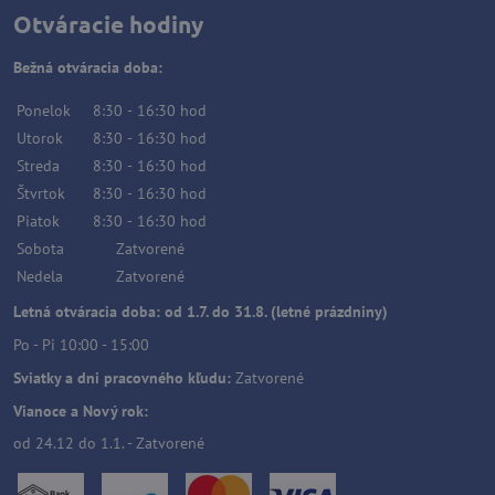
Otváracie hodiny
Bežná otváracia doba:
Ponelok
8:30
-
16:30
hod
Utorok
8:30
-
16:30
hod
Streda
8:30
-
16:30
hod
Štvrtok
8:30
-
16:30
hod
Piatok
8:30
-
16:30
hod
Sobota
Zatvorené
Nedela
Zatvorené
Letná otváracia doba: od 1.7. do 31.8. (letné prázdniny)
Po - Pi 10:00 - 15:00
Sviatky a dni pracovného kľudu:
Zatvorené
Vianoce a Nový rok:
od 24.12 do 1.1. - Zatvorené