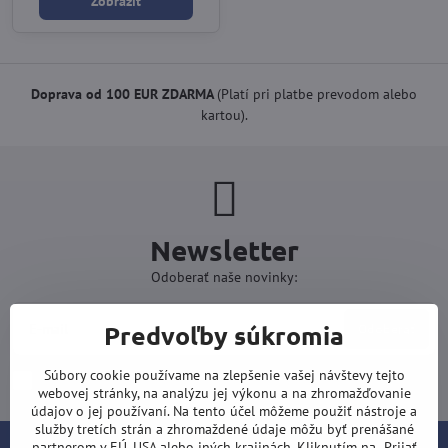
Zobraziť
Doprava od 100 EUR ZDARMA
(Platí pri platbe prevodom alebo
kartou).
Newsletter
Odoberať naše novinky:
Predvoľby súkromia
Odoberať
Súbory cookie používame na zlepšenie vašej návštevy tejto
Chcem sa prihlásiť k odberu noviniek e-mailom
webovej stránky, na analýzu jej výkonu a na zhromažďovanie
údajov o jej používaní. Na tento účel môžeme použiť nástroje a
služby tretích strán a zhromaždené údaje môžu byť prenášané
partnerom v EÚ, USA alebo iných krajinách. Kliknutím na „Prijať