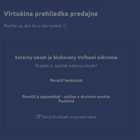
Virtuálna prehliadka predajne
Pozrite sa, ako to u nás vyzerá :-)
Externý obsah je blokovaný Voľbami súkromia
Prajete si načítať externý obsah?
Povoliť tentokrát
Povoliť a zapamätať - súhlas s druhom cookie:
Funkčné
Otvoriť obsah v novom okne