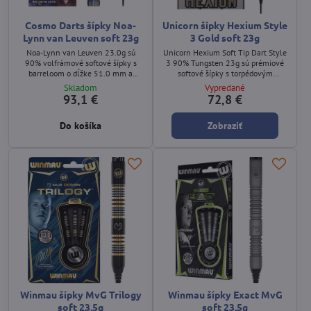
Cosmo Darts šípky Noa-
Unicorn šípky Hexium Style
Lynn van Leuven soft 23g
3 Gold soft 23g
Noa-Lynn van Leuven 23.0g sú
Unicorn Hexium Soft Tip Dart Style
90% volfrámové softové šípky s
3 90% Tungsten 23g sú prémiové
barreloom o dĺžke 51.0 mm a
softové šípky s torpédovým
maximálnom priemere 6.8 mm.
profilom, 7,0 mm barrelem, Hexium
Skladom
Vypredané
Barrel má tvar double tapered –
gripom a zlatým PVD povrchom.
93,1 €
72,8 €
jemné stredové vybranie a ľahké
zúženie smerom k obom koncom.
Do košíka
Zobraziť
Predná, stredná aj zadná časť sú
doplnené precíznymi drážkami a
farebnými akcentmi, ktoré
poskytujú istý úchop a výrazný
vizuálny štýl.
Winmau šípky MvG Trilogy
Winmau šípky Exact MvG
soft 23,5g
soft 23,5g