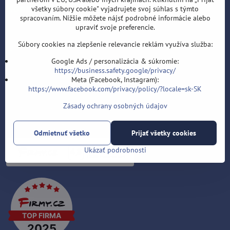
Kontakt
všetky súbory cookie" vyjadrujete svoj súhlas s týmto
spracovaním. Nižšie môžete nájsť podrobné informácie alebo
upraviť svoje preferencie.
Šípky-obchod.sk
Roman Šostek
Súbory cookies na zlepšenie relevancie reklám využíva služba:
Velflíkova 1632/11
Ostrava-Hrabůvka
Google Ads / personalizácia & súkromie:
https://business.safety.google/privacy/
700 30
Meta (Facebook, Instagram):
https://www.facebook.com/privacy/policy/?locale=sk-SK
T: +420 553 038 721
Zásady ochrany osobných údajov
E:
info@sipky-obchod.sk
F:
https://www.facebook.com/sipky.obchod/
Odmietnuť všetko
Prijať všetky cookies
Ukázať podrobnosti