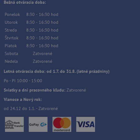
Bežná otváracia doba:
Ponelok
8:30
-
16:30
hod
Utorok
8:30
-
16:30
hod
Streda
8:30
-
16:30
hod
Štvrtok
8:30
-
16:30
hod
Piatok
8:30
-
16:30
hod
Sobota
Zatvorené
Nedela
Zatvorené
Letná otváracia doba: od 1.7. do 31.8. (letné prázdniny)
Po - Pi 10:00 - 15:00
Sviatky a dni pracovného kľudu:
Zatvorené
Vianoce a Nový rok:
od 24.12 do 1.1. - Zatvorené