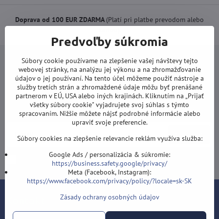
Doprava od 100 EUR ZDARMA
(Platí pri platbe prevodom alebo
kartou).
Predvoľby súkromia
Súbory cookie používame na zlepšenie vašej návštevy tejto
webovej stránky, na analýzu jej výkonu a na zhromažďovanie
údajov o jej používaní. Na tento účel môžeme použiť nástroje a
služby tretích strán a zhromaždené údaje môžu byť prenášané
Newsletter
partnerom v EÚ, USA alebo iných krajinách. Kliknutím na „Prijať
všetky súbory cookie" vyjadrujete svoj súhlas s týmto
Odoberať naše novinky:
spracovaním. Nižšie môžete nájsť podrobné informácie alebo
upraviť svoje preferencie.
Odoberať
Súbory cookies na zlepšenie relevancie reklám využíva služba:
Google Ads / personalizácia & súkromie:
Chcem sa prihlásiť k odberu noviniek e-mailom
https://business.safety.google/privacy/
Meta (Facebook, Instagram):
https://www.facebook.com/privacy/policy/?locale=sk-SK
Zásady ochrany osobných údajov
Kontakt