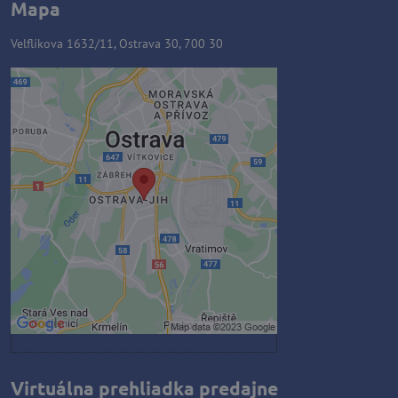
Mapa
Velflíkova 1632/11, Ostrava 30, 700 30
Externý obsah je blokovaný
Voľbami súkromia
Prajete si načítať externý obsah?
Povoliť tentokrát
Povoliť a zapamätať - súhlas s
druhom cookie: Funkčné
Otvoriť obsah v novom okne
Virtuálna prehliadka predajne