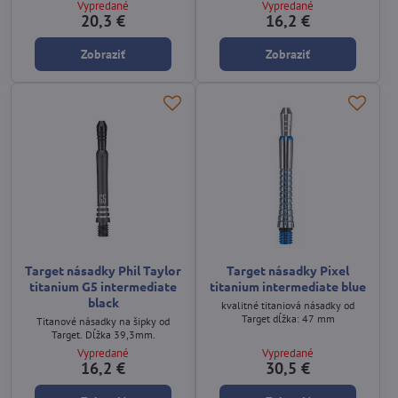
Vypredané
Vypredané
20,3 €
16,2 €
Zobraziť
Zobraziť
Target násadky Phil Taylor
Target násadky Pixel
titanium G5 intermediate
titanium intermediate blue
black
kvalitné titaniová násadky od
Target dĺžka: 47 mm
Titanové násadky na šipky od
Target. Dĺžka 39,3mm.
Vypredané
Vypredané
16,2 €
30,5 €