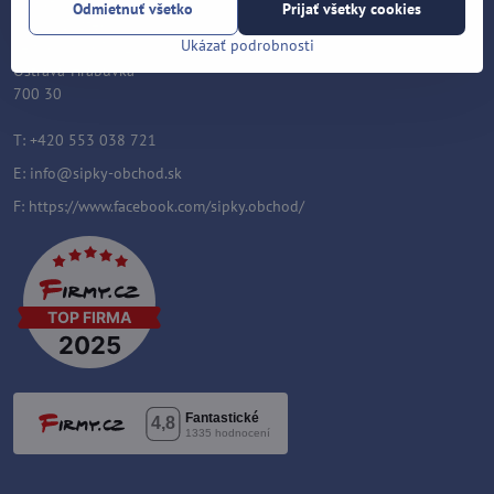
Šípky-obchod.sk
Odmietnuť všetko
Prijať všetky cookies
Roman Šostek
Ukázať podrobnosti
Velflíkova 1632/11
Ostrava-Hrabůvka
700 30
T: +420 553 038 721
E:
info@sipky-obchod.sk
F:
https://www.facebook.com/sipky.obchod/