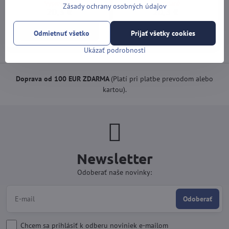
Vypredané
Vypredané
Zásady ochrany osobných údajov
20,3 €
20,3 €
Zobraziť
Zobraziť
Odmietnuť všetko
Prijať všetky cookies
Ukázať podrobnosti
Doprava od 100 EUR ZDARMA
(Platí pri platbe prevodom alebo
kartou).
Newsletter
Odoberať naše novinky:
Odoberať
Chcem sa prihlásiť k odberu noviniek e-mailom