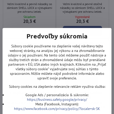
Veľmi kvalitné a pevné násadky so
Veľmi kvalitné a pevné otočné
zámkom SHELL LOCK a výstupkami
násadky so zámkom SHELL LOCK a
pre ochranu letiek.
výstupkami pre ochranu letiek.
Skladom
Vypredané
20,3 €
20,3 €
Do košíka
Zobraziť
Predvoľby súkromia
Súbory cookie používame na zlepšenie vašej návštevy tejto
webovej stránky, na analýzu jej výkonu a na zhromažďovanie
údajov o jej používaní. Na tento účel môžeme použiť nástroje a
služby tretích strán a zhromaždené údaje môžu byť prenášané
partnerom v EÚ, USA alebo iných krajinách. Kliknutím na „Prijať
všetky súbory cookie" vyjadrujete svoj súhlas s týmto
spracovaním. Nižšie môžete nájsť podrobné informácie alebo
upraviť svoje preferencie.
Súbory cookies na zlepšenie relevancie reklám využíva služba:
L-Style násadky Carbon
L-Style násadky Carbon
Google Ads / personalizácia & súkromie:
Lock 190
Silent 330
https://business.safety.google/privacy/
Veľmi kvalitné a pevné násadky so
Veľmi kvalitné a pevné otočné
Meta (Facebook, Instagram):
zámkom SHELL LOCK a výstupkami
násadky so zámkom SHELL LOCK a
https://www.facebook.com/privacy/policy/?locale=sk-SK
pre ochranu letiek.
výstupkami pre ochranu letiek.