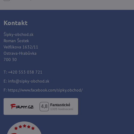
Kontakt
Šípky-obchod.sk
Roman Šostek
Velflíkova 1632/11
Ostrava-Hrabůvka
700 30
T: +420 553 038 721
E:
info@sipky-obchod.sk
F:
https://www.facebook.com/sipky.obchod/