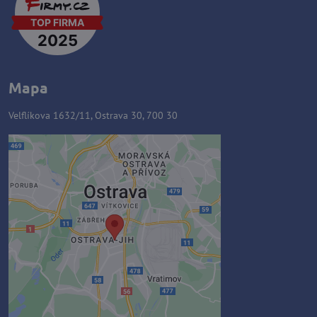
Mapa
Velflíkova 1632/11, Ostrava 30, 700 30
Externý obsah je blokovaný
Voľbami súkromia
Prajete si načítať externý obsah?
Povoliť tentokrát
Povoliť a zapamätať - súhlas s
druhom cookie: Funkčné