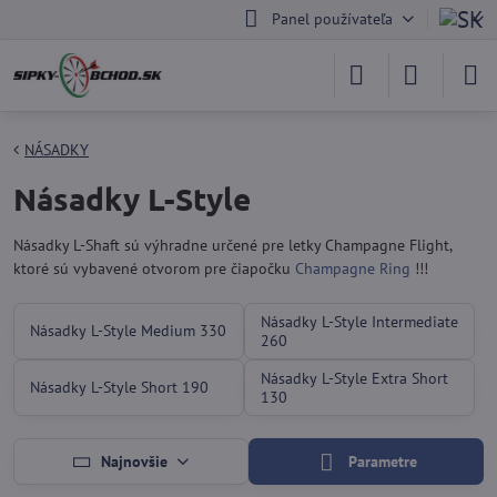
Panel používateľa
NÁSADKY
Násadky L-Style
Násadky L-Shaft sú výhradne určené pre letky Champagne Flight,
ktoré sú vybavené otvorom pre čiapočku
Champagne Ring
!!!
Násadky L-Style Intermediate
Násadky L-Style Medium 330
260
Násadky L-Style Extra Short
Násadky L-Style Short 190
130
Najnovšie
Parametre