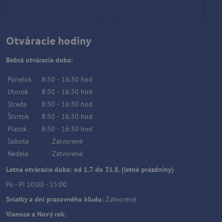
Otváracie hodiny
Bežná otváracia doba:
Ponelok
8:30
-
16:30
hod
Utorok
8:30
-
16:30
hod
Streda
8:30
-
16:30
hod
Štvrtok
8:30
-
16:30
hod
Piatok
8:30
-
16:30
hod
Sobota
Zatvorené
Nedela
Zatvorené
Letná otváracia doba: od 1.7. do 31.8. (letné prázdniny)
Po - Pi 10:00 - 15:00
Sviatky a dni pracovného kľudu:
Zatvorené
Vianoce a Nový rok: