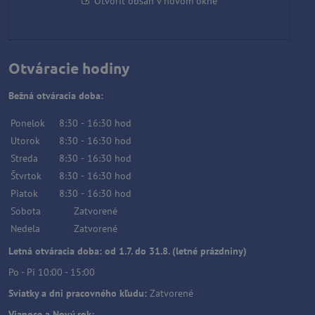
Otvoriť obsah v novom okne
Otváracie hodiny
Bežná otváracia doba:
Ponelok
8:30
-
16:30
hod
Utorok
8:30
-
16:30
hod
Streda
8:30
-
16:30
hod
Štvrtok
8:30
-
16:30
hod
Piatok
8:30
-
16:30
hod
Sobota
Zatvorené
Nedela
Zatvorené
Letná otváracia doba: od 1.7. do 31.8. (letné prázdniny)
Po - Pi 10:00 - 15:00
Sviatky a dni pracovného kľudu:
Zatvorené
Vianoce a Nový rok: