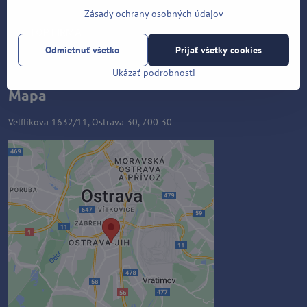
Zásady ochrany osobných údajov
Odmietnuť všetko
Prijať všetky cookies
Ukázať podrobnosti
Mapa
Velflíkova 1632/11, Ostrava 30, 700 30
Externý obsah je blokovaný
Voľbami súkromia
Prajete si načítať externý obsah?
Povoliť tentokrát
Povoliť a zapamätať - súhlas s
druhom cookie: Funkčné