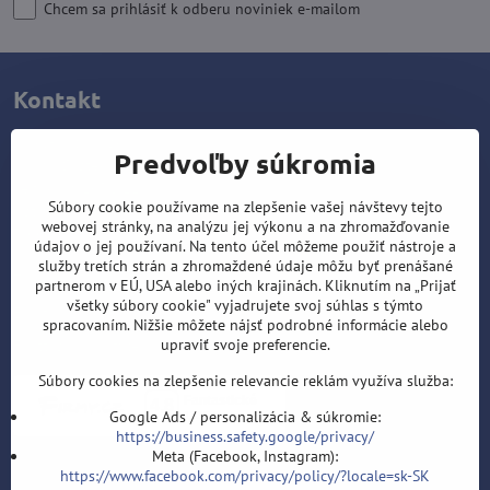
Chcem sa prihlásiť k odberu noviniek e-mailom
Kontakt
Šípky-obchod.sk
Predvoľby súkromia
Roman Šostek
Velflíkova 1632/11
Súbory cookie používame na zlepšenie vašej návštevy tejto
Ostrava-Hrabůvka
webovej stránky, na analýzu jej výkonu a na zhromažďovanie
700 30
údajov o jej používaní. Na tento účel môžeme použiť nástroje a
služby tretích strán a zhromaždené údaje môžu byť prenášané
T: +420 553 038 721
partnerom v EÚ, USA alebo iných krajinách. Kliknutím na „Prijať
všetky súbory cookie" vyjadrujete svoj súhlas s týmto
E:
info@sipky-obchod.sk
spracovaním. Nižšie môžete nájsť podrobné informácie alebo
upraviť svoje preferencie.
F:
https://www.facebook.com/sipky.obchod/
Súbory cookies na zlepšenie relevancie reklám využíva služba:
Google Ads / personalizácia & súkromie:
https://business.safety.google/privacy/
Meta (Facebook, Instagram):
https://www.facebook.com/privacy/policy/?locale=sk-SK