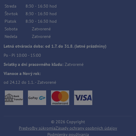
Streda
8:30
-
16:30
hod
Štvrtok
8:30
-
16:30
hod
Piatok
8:30
-
16:30
hod
Sobota
Zatvorené
Nedela
Zatvorené
Letná otváracia doba: od 1.7. do 31.8. (letné prázdniny)
Po - Pi 10:00 - 15:00
Sviatky a dni pracovného kľudu:
Zatvorené
Vianoce a Nový rok:
od 24.12 do 1.1. - Zatvorené
©
2026
Copyright
Predvoľby súkromia
Zásady ochrany osobných údajov
Podmienky používania