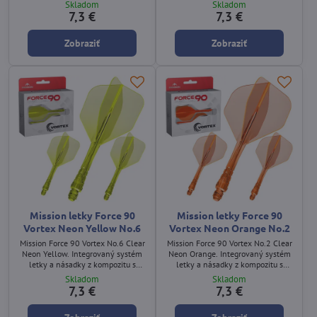
pevným 90° uhlom a výrazným
pevným 90° uhlom a výrazným
Skladom
Skladom
neonovo‑ružovým dizajnom.
neonovo‑oranžovým dizajnom.
7,3 €
7,3 €
Zobraziť
Zobraziť
Mission letky Force 90
Mission letky Force 90
Vortex Neon Yellow No.6
Vortex Neon Orange No.2
Mission Force 90 Vortex No.6 Clear
Mission Force 90 Vortex No.2 Clear
Neon Yellow. Integrovaný systém
Neon Orange. Integrovaný systém
letky a násadky z kompozitu s
letky a násadky z kompozitu s
pevným 90° uhlom a výrazným
pevným 90° uhlom a výrazným
Skladom
Skladom
neonovo‑žltým dizajnom.
neonovo‑oranžovým dizajnom.
7,3 €
7,3 €