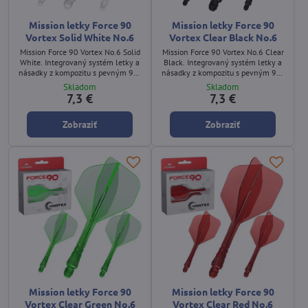
Mission letky Force 90
Mission letky Force 90
Vortex Solid White No.6
Vortex Clear Black No.6
Mission Force 90 Vortex No.6 Solid
Mission Force 90 Vortex No.6 Clear
White. Integrovaný systém letky a
Black. Integrovaný systém letky a
násadky z kompozitu s pevným 90°
násadky z kompozitu s pevným 90°
uhlom a plným bielym
uhlom a priehľadným čiernym
Skladom
Skladom
nepriehľadným dizajnom.
dizajnom.
7,3 €
7,3 €
Zobraziť
Zobraziť
Mission letky Force 90
Mission letky Force 90
Vortex Clear Green No.6
Vortex Clear Red No.6