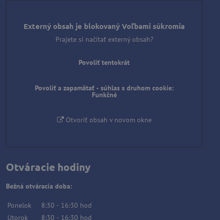
Externý obsah je blokovaný Voľbami súkromia
Prajete si načítať externý obsah?
Povoliť tentokrát
Povoliť a zapamätať - súhlas s druhom cookie:
Funkčné
Otvoriť obsah v novom okne
Otváracie hodiny
Bežná otváracia doba:
Ponelok
8:30
-
16:30
hod
Utorok
8:30
-
16:30
hod