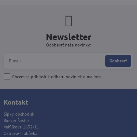
Newsletter
Odoberať naše novinky:
Odoberať
Chcem sa prihlásiť k odberu noviniek e-mailom
Kontakt
Šípky-obchod.sk
Roman Šostek
Velflíkova 1632/11
Ostrava-Hrabůvka