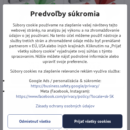
Predvoľby súkromia
Súbory cookie používame na zlepšenie vašej návštevy tejto
webovej stránky, na analýzu jej výkonu a na zhromažďovanie
údajov o jej používaní. Na tento účel môžeme použiť nástroje a
Mission letky Force 90
Mission letky Force 90
služby tretích strán a zhromaždené údaje môžu byť prenášané
Vortex Clear Green No.2
Vortex Clear Red No.2
partnerom v EÚ, USA alebo iných krajinách. Kliknutím na „Prijať
Mission Force 90 Vortex No.2 Clear
Mission Force 90 Vortex No.2 Clear
všetky súbory cookie" vyjadrujete svoj súhlas s týmto
Green. Integrovaný systém letky a
Red. Integrovaný systém letky a
spracovaním. Nižšie môžete nájsť podrobné informácie alebo
násadky z kompozitu s pevným 90°
násadky z kompozitu s pevným 90°
uhlom a priehľadným zeleným
uhlom a priehľadným červeným
upraviť svoje preferencie.
Skladom
Skladom
dizajnom.
dizajnom.
7,3 €
7,3 €
Súbory cookies na zlepšenie relevancie reklám využíva služba:
Zobraziť
Zobraziť
Google Ads / personalizácia & súkromie:
https://business.safety.google/privacy/
Meta (Facebook, Instagram):
https://www.facebook.com/privacy/policy/?locale=sk-SK
Zásady ochrany osobných údajov
Odmietnuť všetko
Prijať všetky cookies