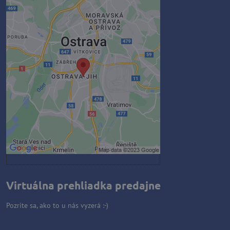
Externý obsah je blokovaný
Voľbami súkromia
Prajete si načítať externý obsah?
Povoliť tentokrát
Povoliť a zapamätať - súhlas s
druhom cookie: Funkčné
Otvoriť obsah v novom okne
Virtuálna prehliadka predajne
Pozrite sa, ako to u nás vyzerá :-)