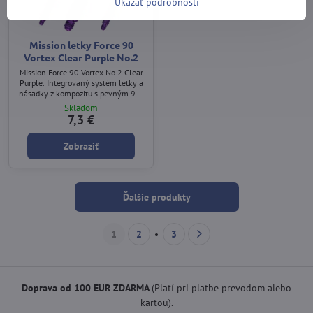
Ukázať podrobnosti
Mission letky Force 90
Vortex Clear Purple No.2
Mission Force 90 Vortex No.2 Clear
Purple. Integrovaný systém letky a
násadky z kompozitu s pevným 90°
uhlom a priehľadným fialovým
Skladom
dizajnom.
7,3 €
Zobraziť
Ďalšie produkty
1
2
3
Doprava od 100 EUR ZDARMA
(Platí pri platbe prevodom alebo
kartou).