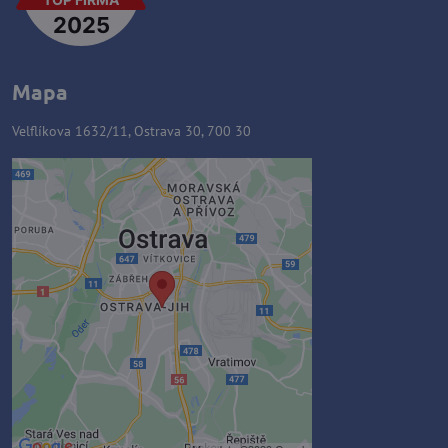
Mapa
Velflíkova 1632/11, Ostrava 30, 700 30
Externý obsah je blokovaný
Voľbami súkromia
Prajete si načítať externý obsah?
Povoliť tentokrát
Povoliť a zapamätať - súhlas s
druhom cookie: Funkčné
Otvoriť obsah v novom okne