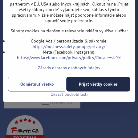
partnerom v EÚ, USA alebo iných krajinách. Kliknutím na „Prijať
všetky súbory cookie" vyjadrujete svoj súhlas s týmto
Kontakt
spracovaním. Nižšie môžete nájsť podrobné informácie alebo
upraviť svoje preferencie.
Šípky-obchod.sk
Súbory cookies na zlepšenie relevancie reklám využíva služba:
Roman Šostek
Velflíkova 1632/11
Google Ads / personalizácia & súkromie:
Ostrava-Hrabůvka
https://business.safety.google/privacy/
700 30
Meta (Facebook, Instagram):
https://www.facebook.com/privacy/policy/?locale=sk-SK
T: +420 553 038 721
Zásady ochrany osobných údajov
E:
info@sipky-obchod.sk
F:
https://www.facebook.com/sipky.obchod/
Odmietnuť všetko
Prijať všetky cookies
Ukázať podrobnosti