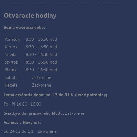
Otváracie hodiny
Bežná otváracia doba:
Ponelok
8:30
-
16:30
hod
Utorok
8:30
-
16:30
hod
Streda
8:30
-
16:30
hod
Štvrtok
8:30
-
16:30
hod
Piatok
8:30
-
16:30
hod
Sobota
Zatvorené
Nedela
Zatvorené
Letná otváracia doba: od 1.7. do 31.8. (letné prázdniny)
Po - Pi 10:00 - 15:00
Sviatky a dni pracovného kľudu:
Zatvorené
Vianoce a Nový rok:
od 24.12 do 1.1. - Zatvorené