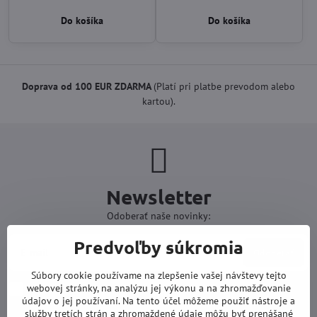
Do košíka
Do košíka
Doprava od 100 EUR ZDARMA
(Platí pri platbe prevodom alebo
kartou).
Newsletter
Odoberať naše novinky:
Predvoľby súkromia
Odoberať
Súbory cookie používame na zlepšenie vašej návštevy tejto
webovej stránky, na analýzu jej výkonu a na zhromažďovanie
Chcem sa prihlásiť k odberu noviniek e-mailom
údajov o jej používaní. Na tento účel môžeme použiť nástroje a
služby tretích strán a zhromaždené údaje môžu byť prenášané