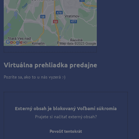
Povoliť tentokrát
Povoliť a zapamätať - súhlas s
druhom cookie: Funkčné
Otvoriť obsah v novom okne
Virtuálna prehliadka predajne
Pozrite sa, ako to u nás vyzerá :-)
Externý obsah je blokovaný Voľbami súkromia
Prajete si načítať externý obsah?
Povoliť tentokrát