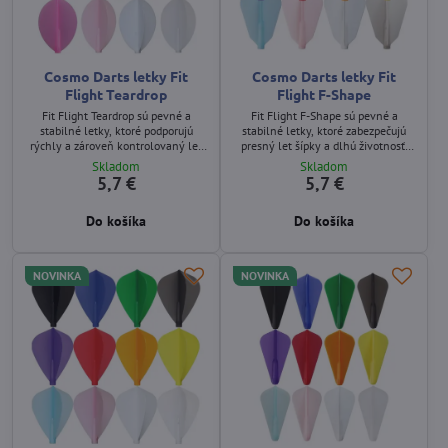
Cosmo Darts letky Fit
Cosmo Darts letky Fit
Flight Teardrop
Flight F-Shape
Fit Flight Teardrop sú pevné a
Fit Flight F-Shape sú pevné a
stabilné letky, ktoré podporujú
stabilné letky, ktoré zabezpečujú
rýchly a zároveň kontrolovaný let
presný let šípky a dlhú životnosť.
šípky. Balenie obsahuje 3 kusy.
Balenie obsahuje 3 kusy.
Skladom
Skladom
5,7 €
5,7 €
Do košíka
Do košíka
NOVINKA
NOVINKA