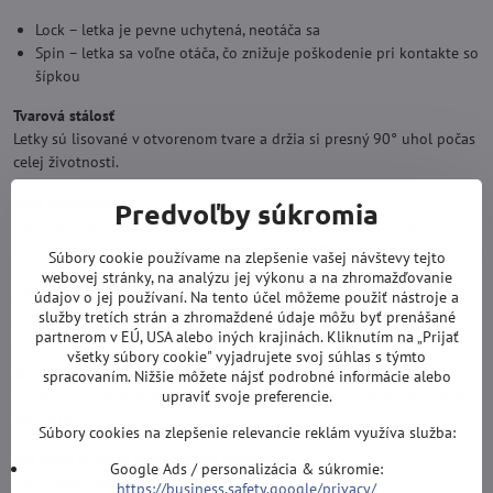
Lock – letka je pevne uchytená, neotáča sa
Spin – letka sa voľne otáča, čo znižuje poškodenie pri kontakte so
šípkou
Tvarová stálosť
Letky sú lisované v otvorenom tvare a držia si presný 90° uhol počas
celej životnosti.
Dlhá životnosť
Predvoľby súkromia
Odolný materiál vydrží výrazne dlhšie ako klasické fóliové letky.
Ideálne pre hráčov, ktorí chcú stabilitu a minimum údržby.
Súbory cookie používame na zlepšenie vašej návštevy tejto
webovej stránky, na analýzu jej výkonu a na zhromažďovanie
Konzistentný let
údajov o jej používaní. Na tento účel môžeme použiť nástroje a
Presný uhol a pevná konštrukcia zabezpečujú stabilnú trajektóriu pri
služby tretích strán a zhromaždené údaje môžu byť prenášané
každom hode.
partnerom v EÚ, USA alebo iných krajinách. Kliknutím na „Prijať
všetky súbory cookie" vyjadrujete svoj súhlas s týmto
Široká ponuka tvarov a farieb
spracovaním. Nižšie môžete nájsť podrobné informácie alebo
Dostupné v prevedeniach Standard, Slim a ďalších tvaroch pre rôzne
upraviť svoje preferencie.
štýly hry.
Súbory cookies na zlepšenie relevancie reklám využíva služba:
Pre koho sú letky Cosmo Darts ideálne?
Google Ads / personalizácia & súkromie:
Pre hráčov, ktorí hľadajú:
https://business.safety.google/privacy/