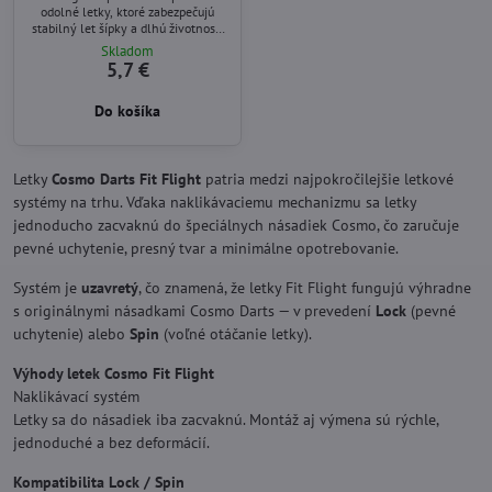
odolné letky, ktoré zabezpečujú
stabilný let šípky a dlhú životnosť.
Balenie obsahuje 3 kusy.
Skladom
5,7 €
Do košíka
Letky
Cosmo Darts Fit Flight
patria medzi najpokročilejšie letkové
systémy na trhu. Vďaka naklikávaciemu mechanizmu sa letky
jednoducho zacvaknú do špeciálnych násadiek Cosmo, čo zaručuje
pevné uchytenie, presný tvar a minimálne opotrebovanie.
Systém je
uzavretý
, čo znamená, že letky Fit Flight fungujú výhradne
s originálnymi násadkami Cosmo Darts — v prevedení
Lock
(pevné
uchytenie) alebo
Spin
(voľné otáčanie letky).
Výhody letek Cosmo Fit Flight
Naklikávací systém
Letky sa do násadiek iba zacvaknú. Montáž aj výmena sú rýchle,
jednoduché a bez deformácií.
Kompatibilita Lock / Spin