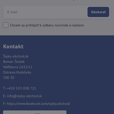
Odoberať
Chcem sa prihlásiť k odberu noviniek e-mailom
Kontakt
Šípky-obchod.sk
Roman Šostek
Velflíkova 1632/11
Ostrava-Hrabůvka
700 30
T: +420 553 038 721
E:
info@sipky-obchod.sk
F:
https://www.facebook.com/sipky.obchod/