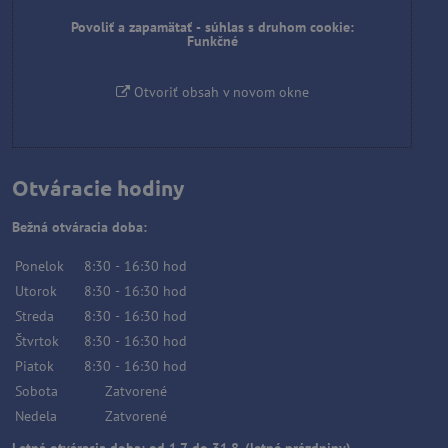
Povoliť a zapamätať - súhlas s druhom cookie:
Funkčné
Otvoriť obsah v novom okne
Otváracie hodiny
Bežná otváracia doba:
Ponelok
8:30
-
16:30
hod
Utorok
8:30
-
16:30
hod
Streda
8:30
-
16:30
hod
Štvrtok
8:30
-
16:30
hod
Piatok
8:30
-
16:30
hod
Sobota
Zatvorené
Nedela
Zatvorené