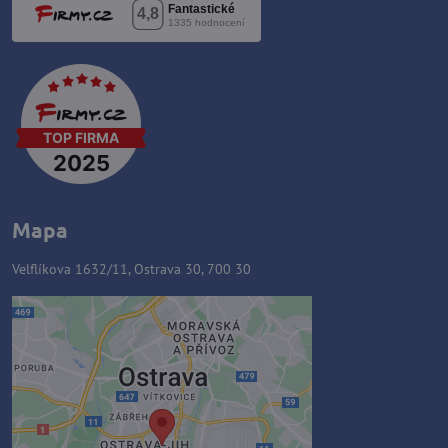
Mapa
Velflíkova 1632/11, Ostrava 30, 700 30
Externý obsah je blokovaný
Voľbami súkromia
Prajete si načítať externý obsah?