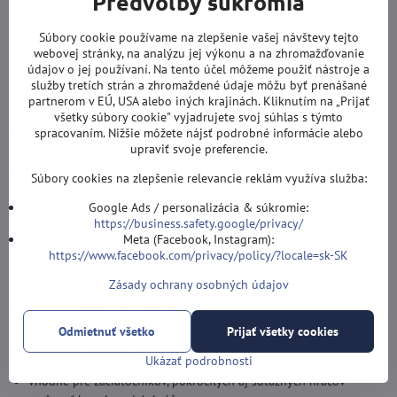
Predvoľby súkromia
Elektronika automaticky počíta skóre, ponúka množstvo herných
režimov a umožňuje hru viacerých hráčov bez ručného zapisovania.
Súbory cookie používame na zlepšenie vašej návštevy tejto
webovej stránky, na analýzu jej výkonu a na zhromažďovanie
Najväčšou výhodou dvojradových terčov je ich rozmerová zhoda so
údajov o jej používaní. Na tento účel môžeme použiť nástroje a
súťažnými sisalovými terčmi aj profesionálnymi softovými šípkovými
služby tretích strán a zhromaždené údaje môžu byť prenášané
strojmi. Segmenty double a triple majú dve rady otvorov, čo presne
partnerom v EÚ, USA alebo iných krajinách. Kliknutím na „Prijať
kopíruje oficiálne turnajové rozmery. Vďaka tomu sú dvojradové
všetky súbory cookie" vyjadrujete svoj súhlas s týmto
elektronické terče vhodné nielen pre rekreačných hráčov, ale aj pre
spracovaním. Nižšie môžete nájsť podrobné informácie alebo
upraviť svoje preferencie.
pokročilých a súťažných hráčov, ktorí chcú trénovať presnosť, rytmus
a taktiku v prostredí zhodnom so skutočnou súťažnou hrou.
Súbory cookies na zlepšenie relevancie reklám využíva služba:
Výhody dvojradových elektronických terčov
Google Ads / personalizácia & súkromie:
https://business.safety.google/privacy/
presné súťažné rozmery ako na sisalových terčoch
Meta (Facebook, Instagram):
double a triple segmenty v dvoch radoch otvorov
https://www.facebook.com/privacy/policy/?locale=sk-SK
zhoda s profesionálnymi softovými šípkovými strojmi
Zásady ochrany osobných údajov
realistický tréning pre pokročilých hráčov
automatické počítanie skóre
bezpečná hra vďaka plastovým hrotom
Odmietnuť všetko
Prijať všetky cookies
množstvo herných režimov (501, Cricket, variácie double-
Ukázať podrobnosti
in/double-out...)
vhodné pre začiatočníkov, pokročilých aj súťažných hráčov