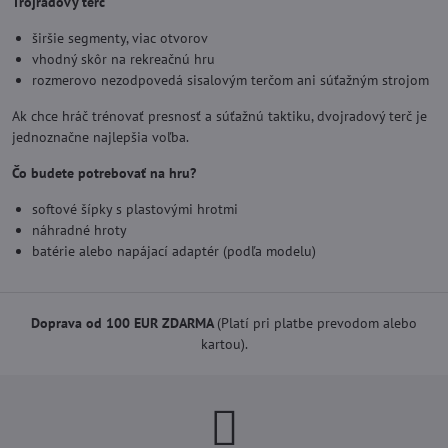
Trojradový terč
širšie segmenty, viac otvorov
vhodný skôr na rekreačnú hru
rozmerovo nezodpovedá sisalovým terčom ani súťažným strojom
Ak chce hráč trénovať presnosť a súťažnú taktiku, dvojradový terč je
jednoznačne najlepšia voľba.
Čo budete potrebovať na hru?
softové šípky s plastovými hrotmi
náhradné hroty
batérie alebo napájací adaptér (podľa modelu)
Doprava od 100 EUR ZDARMA
(Platí pri platbe prevodom alebo
kartou).