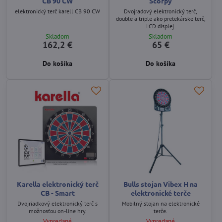
CB 90 CW
Scorpy
elektronický terč karell CB 90 CW
Dvojradový elektronický terč,
double a triple ako pretekárske terč,
LCD displej.
Skladom
Skladom
162,2 €
65 €
Do košíka
Do košíka
Karella elektronický terč
Bulls stojan Vibex H na
CB - Smart
elektronické terče
Dvojriadkový elektronický terč s
Mobilný stojan na elektronické
možnosťou on-line hry.
terče.
Vypredané
Vypredané