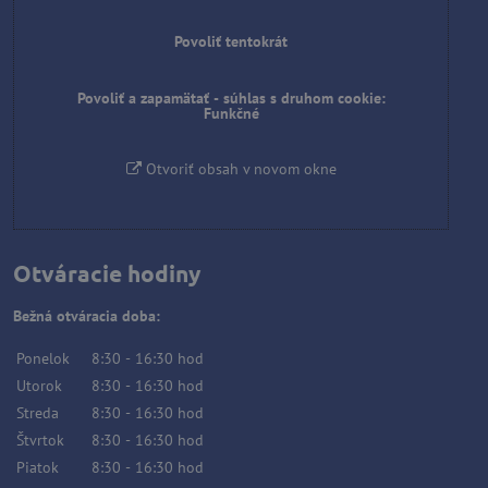
Povoliť tentokrát
Povoliť a zapamätať - súhlas s druhom cookie:
Funkčné
Otvoriť obsah v novom okne
Otváracie hodiny
Bežná otváracia doba:
Ponelok
8:30
-
16:30
hod
Utorok
8:30
-
16:30
hod
Streda
8:30
-
16:30
hod
Štvrtok
8:30
-
16:30
hod
Piatok
8:30
-
16:30
hod