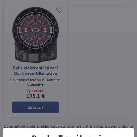
Bulls elektronický terč
Dartforce-Ultimative
elektronický terč Bulls Dartforce-
Ultimative
Vypredané
195,1 €
Zobraziť
Dvojradové elektronické terče sú určené na hru so softovými šípkami
a spájajú bezpečnosť, pohodlie a realistický herný zážitok.