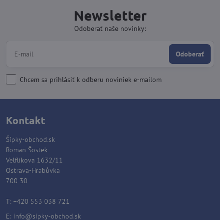
Newsletter
Odoberať naše novinky:
Odoberať
Chcem sa prihlásiť k odberu noviniek e-mailom
Kontakt
Šípky-obchod.sk
Roman Šostek
Velflíkova 1632/11
Ostrava-Hrabůvka
700 30
T: +420 553 038 721
E:
info@sipky-obchod.sk