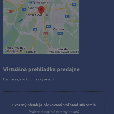
Prajete si načítať externý obsah?
Povoliť tentokrát
Povoliť a zapamätať - súhlas s
druhom cookie: Funkčné
Otvoriť obsah v novom okne
Virtuálna prehliadka predajne
Pozrite sa, ako to u nás vyzerá :-)
Externý obsah je blokovaný Voľbami súkromia
Prajete si načítať externý obsah?