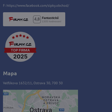
F:
https://www.facebook.com/sipky.obchod/
Mapa
Velflíkova 1632/11, Ostrava 30, 700 30
Externý obsah je blokovaný
Voľbami súkromia