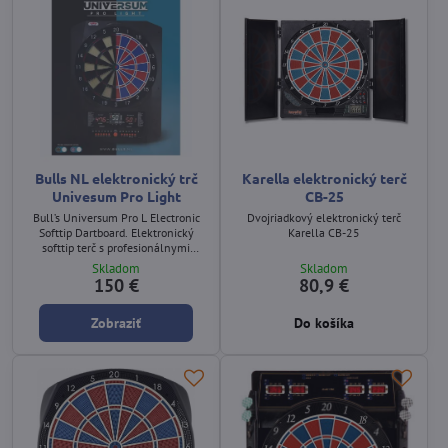
Bulls NL elektronický trč
Karella elektronický terč
Univesum Pro Light
CB-25
Bull’s Universum Pro L Electronic
Dvojriadkový elektronický terč
Softtip Dartboard. Elektronický
Karella CB-25
softtip terč s profesionálnymi
rozmermi a dvoma LED displejmi.
Skladom
Skladom
150 €
80,9 €
Zobraziť
Do košíka