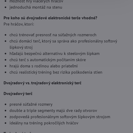
možnosť hry viacerých hráčov
jednoduchá montáž na stenu
Pre koho sú dvojradové elektronické terče vhodné?
Pre hráčov, ktorí:
chcú trénovať presnosť na súťažných rozmeroch
chcú domáci terč, ktorý sa správa ako profesionálny softový
šípkový stroj
hľadajú bezpečnú alternatívu k steelovým šípkam
chcú terč s automatickým počítaním skóre
hrajú doma s rodinou alebo priateľmi
chcú realistický tréning bez rizika poškodenia stien
Dvojradový vs. trojradový elektronický terč
Dvojradový terč
presné súťažné rozmery
double a triple segmenty majú dve rady otvorov
zodpovedá profesionálnym softovým šípkovým strojom
ideálny na tréning pokročilých hráčov