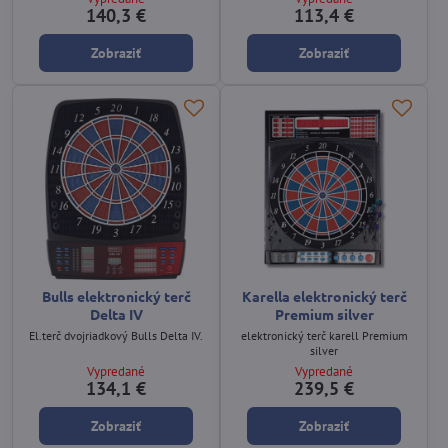
140,3 €
113,4 €
Zobraziť
Zobraziť
Bulls elektronický terč
Karella elektronický terč
Delta IV
Premium silver
El.terč dvojriadkový Bulls Delta IV.
elektronický terč karell Premium
silver
Vypredané
Vypredané
134,1 €
239,5 €
Zobraziť
Zobraziť