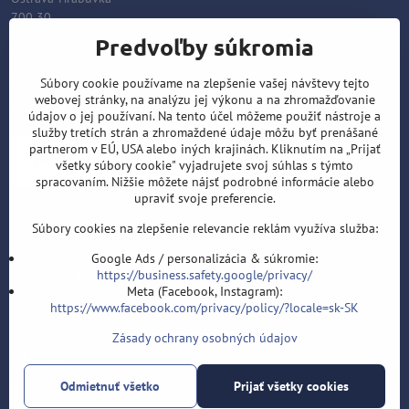
700 30
Predvoľby súkromia
T: +420 553 038 721
E:
info@sipky-obchod.sk
Súbory cookie používame na zlepšenie vašej návštevy tejto
webovej stránky, na analýzu jej výkonu a na zhromažďovanie
F:
https://www.facebook.com/sipky.obchod/
údajov o jej používaní. Na tento účel môžeme použiť nástroje a
služby tretích strán a zhromaždené údaje môžu byť prenášané
partnerom v EÚ, USA alebo iných krajinách. Kliknutím na „Prijať
všetky súbory cookie" vyjadrujete svoj súhlas s týmto
spracovaním. Nižšie môžete nájsť podrobné informácie alebo
upraviť svoje preferencie.
Súbory cookies na zlepšenie relevancie reklám využíva služba:
Google Ads / personalizácia & súkromie:
https://business.safety.google/privacy/
Meta (Facebook, Instagram):
https://www.facebook.com/privacy/policy/?locale=sk-SK
Zásady ochrany osobných údajov
Mapa
Odmietnuť všetko
Prijať všetky cookies
Velflíkova 1632/11, Ostrava 30, 700 30