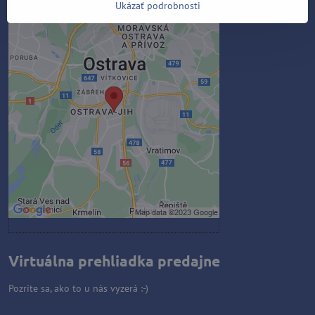
Ukázať podrobnosti
Externý obsah je blokovaný
Voľbami súkromia
Prajete si načítať externý obsah?
Povoliť tentokrát
Povoliť a zapamätať - súhlas s
druhom cookie: Funkčné
Otvoriť obsah v novom okne
Virtuálna prehliadka predajne
Pozrite sa, ako to u nás vyzerá :-)