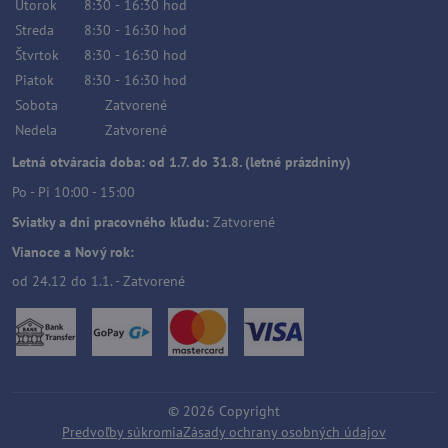
Utorok
8:30
-
16:30
hod
Streda
8:30
-
16:30
hod
Štvrtok
8:30
-
16:30
hod
Piatok
8:30
-
16:30
hod
Sobota
Zatvorené
Nedela
Zatvorené
Letná otváracia doba: od 1.7. do 31.8. (letné prázdniny)
Po - Pi 10:00 - 15:00
Sviatky a dni pracovného kľudu:
Zatvorené
Vianoce a Nový rok:
od 24.12 do 1.1. - Zatvorené
©
2026
Copyright
Predvoľby súkromia
Zásady ochrany osobných údajov