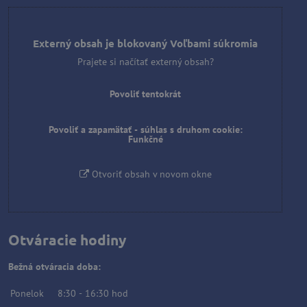
Externý obsah je blokovaný Voľbami súkromia
Prajete si načítať externý obsah?
Povoliť tentokrát
Povoliť a zapamätať - súhlas s druhom cookie:
Funkčné
Otvoriť obsah v novom okne
Otváracie hodiny
Bežná otváracia doba:
Ponelok
8:30
-
16:30
hod