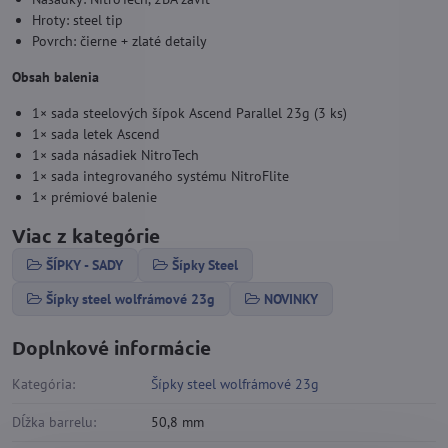
Hroty: steel tip
Povrch: čierne + zlaté detaily
Obsah balenia
1× sada steelových šípok Ascend Parallel 23g (3 ks)
1× sada letek Ascend
1× sada násadiek NitroTech
1× sada integrovaného systému NitroFlite
1× prémiové balenie
Viac z kategórie
ŠÍPKY - SADY
Šípky Steel
Šípky steel wolfrámové 23g
NOVINKY
Doplnkové informácie
Kategória:
Šípky steel wolfrámové 23g
Dĺžka barrelu:
50,8 mm