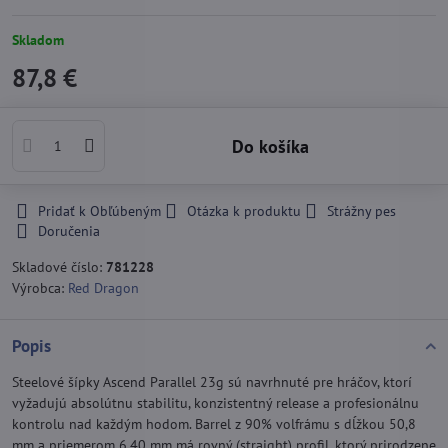
Skladom
87,8 €
Do košíka
Pridať k Obľúbeným
Otázka k produktu
Strážny pes
Doručenia
Skladové číslo:
781228
Výrobca:
Red Dragon
Popis
Steelové šípky Ascend Parallel 23g sú navrhnuté pre hráčov, ktorí
vyžadujú absolútnu stabilitu, konzistentný release a profesionálnu
kontrolu nad každým hodom. Barrel z 90% volfrámu s dĺžkou 50,8
mm a priemerom 6,40 mm má rovný (straight) profil, ktorý prirodzene