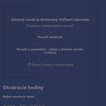
Externý obsah je blokovaný Voľbami súkromia
Prajete si načítať externý obsah?
Povoliť tentokrát
Povoliť a zapamätať - súhlas s druhom cookie:
Funkčné
Otvoriť obsah v novom okne
Otváracie hodiny
Bežná otváracia doba:
Ponelok
8:30
-
16:30
hod