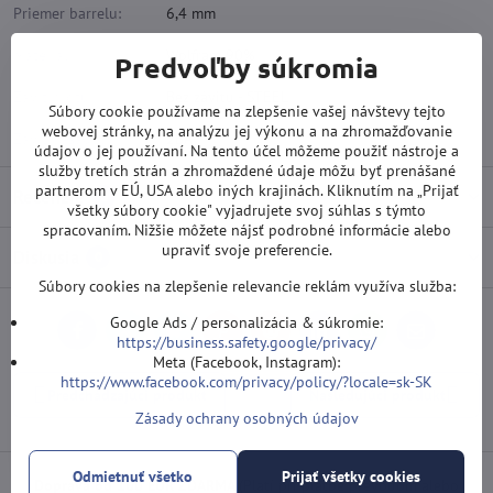
Priemer barrelu:
6,4 mm
Materiál:
Wolfram 90%
Predvoľby súkromia
Závit hrotu:
Bez závitu - STEEL
Súbory cookie používame na zlepšenie vašej návštevy tejto
webovej stránky, na analýzu jej výkonu a na zhromažďovanie
Závit násadky:
2BA
údajov o jej používaní. Na tento účel môžeme použiť nástroje a
služby tretích strán a zhromaždené údaje môžu byť prenášané
partnerom v EÚ, USA alebo iných krajinách. Kliknutím na „Prijať
Recenzie
0
všetky súbory cookie" vyjadrujete svoj súhlas s týmto
spracovaním. Nižšie môžete nájsť podrobné informácie alebo
upraviť svoje preferencie.
Diskusia
0
Súbory cookies na zlepšenie relevancie reklám využíva služba:
Google Ads / personalizácia & súkromie:
Facebook
Twitter
Bluesky
Pinterest
Reddit
LinkedIn
WhatsApp
E-
https://business.safety.google/privacy/
mail
Meta (Facebook, Instagram):
https://www.facebook.com/privacy/policy/?locale=sk-SK
Predchádzajúci produkt
Nasledujúci produkt
Zásady ochrany osobných údajov
Odmietnuť všetko
Prijať všetky cookies
Doprava od 100 EUR ZDARMA
(Platí pri platbe prevodom alebo