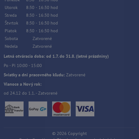
Utorok
8:30
-
16:30
hod
Streda
8:30
-
16:30
hod
Štvrtok
8:30
-
16:30
hod
Piatok
8:30
-
16:30
hod
Sobota
Zatvorené
Nedela
Zatvorené
Letná otváracia doba: od 1.7. do 31.8. (letné prázdniny)
Po - Pi 10:00 - 15:00
Sviatky a dni pracovného kľudu:
Zatvorené
Vianoce a Nový rok:
od 24.12 do 1.1. - Zatvorené
©
2026
Copyright