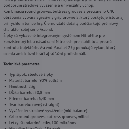
podporuje stredové vyváženie a univerzálny úchop.
Kombinácia round grooves, buttress grooves a precízneho CNC
obrábania vytvára agresívny grip úrovne 5, ktorý poskytuje istotu aj
pri rýchlom tempe hry. Čierno‑zlaté detaily podčiarkujú prémiový
charakter celej série Ascend.
Šípky sú vybavené integrovaným systémom NitroFlite pre
konzistentný let a násadkami NitroTech pre stabilitu a presnú
kontrolu trajektórie. Ascend Parallel 23g ponúkajú výkon, ktorý
ocenia ambiciózni hráči aj súťažní profesionáli.
Technické parametre
Typ šípok: steelové šípky
Materiál barrelu: 90% volfrám
Hmotnosť: 23g
Dĺžka barrelu: 50,8 mm
Priemer barrelu: 6,40 mm
Tvar barrelu: rovný (straight)
Vyváženie: stredové vyváženie (mid balance)
Grip: round grooves, buttress grooves, milled
Letky: štandardné letky, 100 mikrónov
Násadky: NitroTech, 2BA závit