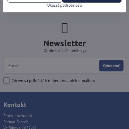
kartou).
Ukázať podrobnosti
Newsletter
Odoberať naše novinky:
Odoberať
Chcem sa prihlásiť k odberu noviniek e-mailom
Kontakt
Šípky-obchod.sk
Roman Šostek
Velflíkova 1632/11