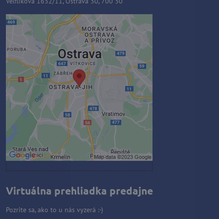
Velflíkova 1632/11, Ostrava 30, 700 30
Externý obsah je blokovaný
Voľbami súkromia
Prajete si načítať externý obsah?
Povoliť tentokrát
Povoliť a zapamätať - súhlas s
druhom cookie: Funkčné
Otvoriť obsah v novom okne
Virtuálna prehliadka predajne
Pozrite sa, ako to u nás vyzerá :-)