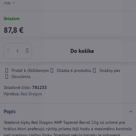
viac
Skladom
87,8 €
Do košíka
Pridať k Obľúbeným
Otázka k produktu
Strážny pes
Doručenia
Skladové číslo:
781233
Výrobca:
Red Dragon
Popis
Steelové šípky Red Dragon AMP Tapered Barrel 21g sú určené pre
hráčov, ktorí preferujú rýchly, priamy štýl hodu a maximálnu kontrolu
nad prednou časťou šípky. Stredová sekcia barrelu je vybavená