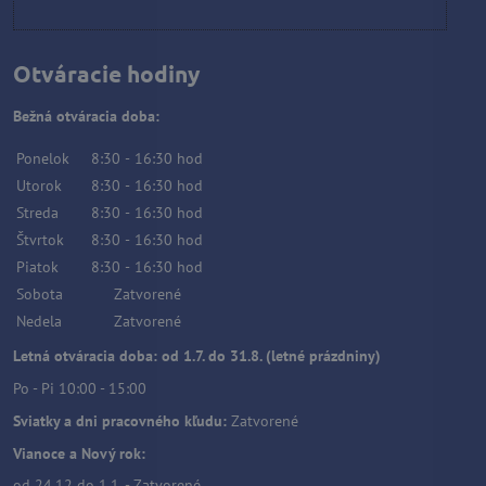
Otváracie hodiny
Bežná otváracia doba:
Ponelok
8:30
-
16:30
hod
Utorok
8:30
-
16:30
hod
Streda
8:30
-
16:30
hod
Štvrtok
8:30
-
16:30
hod
Piatok
8:30
-
16:30
hod
Sobota
Zatvorené
Nedela
Zatvorené
Letná otváracia doba: od 1.7. do 31.8. (letné prázdniny)
Po - Pi 10:00 - 15:00
Sviatky a dni pracovného kľudu:
Zatvorené
Vianoce a Nový rok:
od 24.12 do 1.1. - Zatvorené