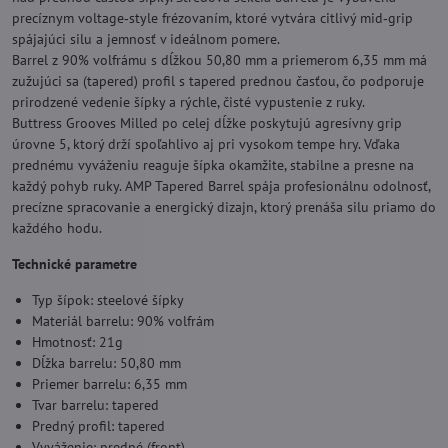
precíznym voltage‑style frézovaním, ktoré vytvára citlivý mid‑grip
spájajúci silu a jemnosť v ideálnom pomere.
Barrel z 90% volfrámu s dĺžkou 50,80 mm a priemerom 6,35 mm má
zužujúci sa (tapered) profil s tapered prednou časťou, čo podporuje
prirodzené vedenie šípky a rýchle, čisté vypustenie z ruky.
Buttress Grooves Milled po celej dĺžke poskytujú agresívny grip
úrovne 5, ktorý drží spoľahlivo aj pri vysokom tempe hry. Vďaka
prednému vyváženiu reaguje šípka okamžite, stabilne a presne na
každý pohyb ruky. AMP Tapered Barrel spája profesionálnu odolnosť,
precízne spracovanie a energický dizajn, ktorý prenáša silu priamo do
každého hodu.
Technické parametre
Typ šípok: steelové šípky
Materiál barrelu: 90% volfrám
Hmotnosť: 21g
Dĺžka barrelu: 50,80 mm
Priemer barrelu: 6,35 mm
Tvar barrelu: tapered
Predný profil: tapered
Vyváženie: predné (front)