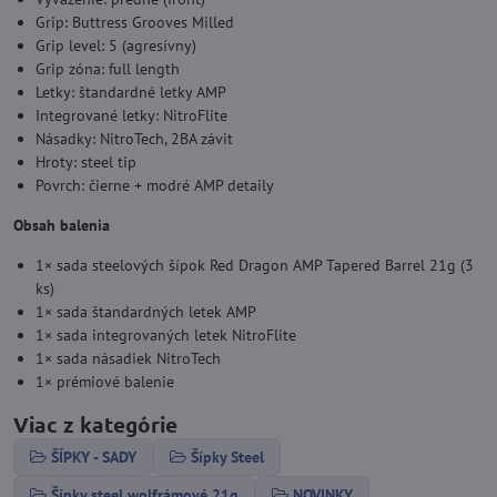
Grip: Buttress Grooves Milled
Grip level: 5 (agresívny)
Grip zóna: full length
Letky: štandardné letky AMP
Integrované letky: NitroFlite
Násadky: NitroTech, 2BA závit
Hroty: steel tip
Povrch: čierne + modré AMP detaily
Obsah balenia
1× sada steelových šípok Red Dragon AMP Tapered Barrel 21g (3
ks)
1× sada štandardných letek AMP
1× sada integrovaných letek NitroFlite
1× sada násadiek NitroTech
1× prémiové balenie
Viac z kategórie
ŠÍPKY - SADY
Šípky Steel
Šípky steel wolfrámové 21g
NOVINKY