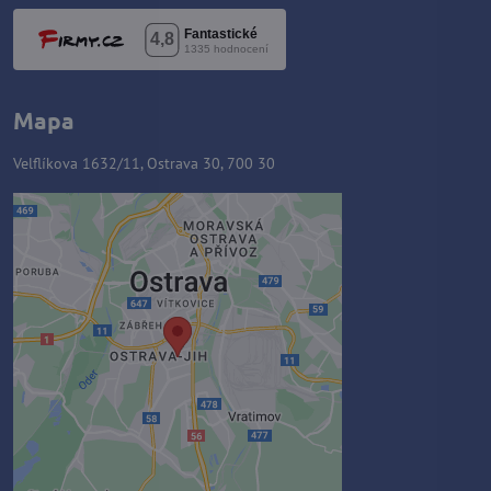
Mapa
Velflíkova 1632/11, Ostrava 30, 700 30
Externý obsah je blokovaný
Voľbami súkromia
Prajete si načítať externý obsah?
Povoliť tentokrát
Povoliť a zapamätať - súhlas s
druhom cookie: Funkčné