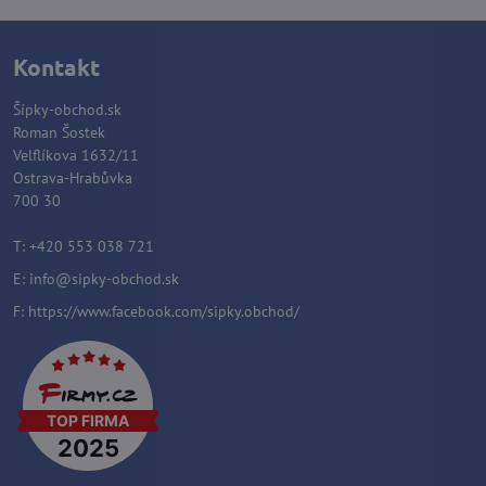
Kontakt
Šípky-obchod.sk
Roman Šostek
Velflíkova 1632/11
Ostrava-Hrabůvka
700 30
T: +420 553 038 721
E:
info@sipky-obchod.sk
F:
https://www.facebook.com/sipky.obchod/