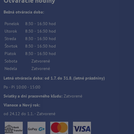
Otváracie hodiny
Bežná otváracia doba:
Ponelok
8:30
-
16:30
hod
Utorok
8:30
-
16:30
hod
Streda
8:30
-
16:30
hod
Štvrtok
8:30
-
16:30
hod
Piatok
8:30
-
16:30
hod
Sobota
Zatvorené
Nedela
Zatvorené
Letná otváracia doba: od 1.7. do 31.8. (letné prázdniny)
Po - Pi 10:00 - 15:00
Sviatky a dni pracovného kľudu:
Zatvorené
Vianoce a Nový rok:
od 24.12 do 1.1. - Zatvorené