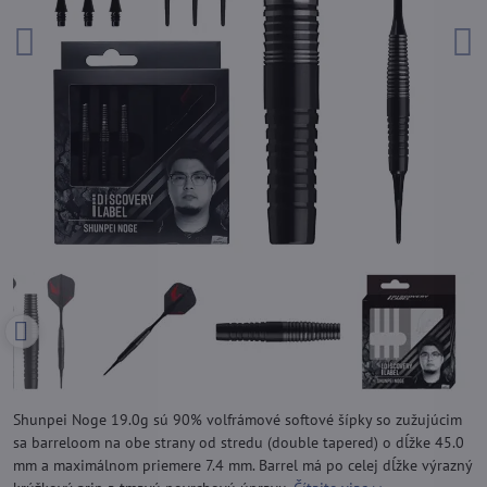
Shunpei Noge 19.0g sú 90% volfrámové softové šípky so zužujúcim
sa barreloom na obe strany od stredu (double tapered) o dĺžke 45.0
mm a maximálnom priemere 7.4 mm. Barrel má po celej dĺžke výrazný