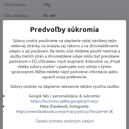
Váha barrelu:
19g
Dĺžka barrelu:
45 mm
Priemer barrelu:
7,4 mm
Predvoľby súkromia
Materiál:
Wolfram 90%
Súbory cookie používame na zlepšenie vašej návštevy tejto
webovej stránky, na analýzu jej výkonu a na zhromažďovanie
Závit hrotu:
2BA
údajov o jej používaní. Na tento účel môžeme použiť nástroje a
služby tretích strán a zhromaždené údaje môžu byť prenášané
Závit násadky:
2BA
partnerom v EÚ, USA alebo iných krajinách. Kliknutím na „Prijať
všetky súbory cookie" vyjadrujete svoj súhlas s týmto
spracovaním. Nižšie môžete nájsť podrobné informácie alebo
Recenzie
0
upraviť svoje preferencie.
Súbory cookies na zlepšenie relevancie reklám využíva služba:
Diskusia
0
Google Ads / personalizácia & súkromie:
https://business.safety.google/privacy/
Meta (Facebook, Instagram):
Facebook
Twitter
Bluesky
Pinterest
Reddit
LinkedIn
WhatsApp
E-
https://www.facebook.com/privacy/policy/?locale=sk-SK
mail
Zásady ochrany osobných údajov
Predchádzajúci produkt
Nasledujúci produkt