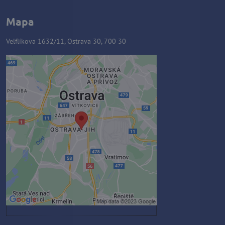
Mapa
Velflíkova 1632/11, Ostrava 30, 700 30
Externý obsah je blokovaný
Voľbami súkromia
Prajete si načítať externý obsah?
Povoliť tentokrát
Povoliť a zapamätať - súhlas s
druhom cookie: Funkčné
Otvoriť obsah v novom okne