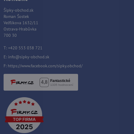
Šípky-obchod.sk
Roman Šostek
Velflíkova 1632/11
Ostrava-Hrabůvka
700 30
T: +420 553 038 721
E:
info@sipky-obchod.sk
F:
https://www.facebook.com/sipky.obchod/