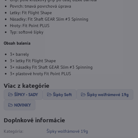
Povrch: tmavá povrchová úprava
Letky: Fit Flight Shape
Násadky: Fit Shaft GEAR Slim #3 Spinning
Hroty: Fit Point PLUS
Typ: softové šípky
Obsah balenia
3× barrely
3× letky Fit Flight Shape
3× násadky Fit Shaft GEAR Slim #3 Spinning
3× plastové hroty Fit Point PLUS
Viac z kategórie
ŠÍPKY - SADY
Šípky Soft
Šípky wolfrámové 19g
NOVINKY
Doplnkové informácie
Kategória:
Šípky wolfrámové 19g