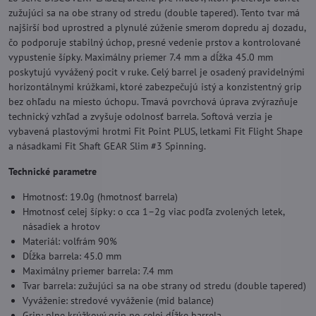
zužujúci sa na obe strany od stredu (double tapered). Tento tvar má
najširší bod uprostred a plynulé zúženie smerom dopredu aj dozadu,
čo podporuje stabilný úchop, presné vedenie prstov a kontrolované
vypustenie šípky. Maximálny priemer 7.4 mm a dĺžka 45.0 mm
poskytujú vyvážený pocit v ruke. Celý barrel je osadený pravidelnými
horizontálnymi krúžkami, ktoré zabezpečujú istý a konzistentný grip
bez ohľadu na miesto úchopu. Tmavá povrchová úprava zvýrazňuje
technický vzhľad a zvyšuje odolnosť barrela. Softová verzia je
vybavená plastovými hrotmi Fit Point PLUS, letkami Fit Flight Shape
a násadkami Fit Shaft GEAR Slim #3 Spinning.
Technické parametre
Hmotnosť: 19.0g (hmotnosť barrela)
Hmotnosť celej šípky: o cca 1–2g viac podľa zvolených letek,
násadiek a hrotov
Materiál: volfrám 90%
Dĺžka barrela: 45.0 mm
Maximálny priemer barrela: 7.4 mm
Tvar barrela: zužujúci sa na obe strany od stredu (double tapered)
Vyváženie: stredové vyváženie (mid balance)
Grip: plne krúžkový grip po celej dĺžke barrela