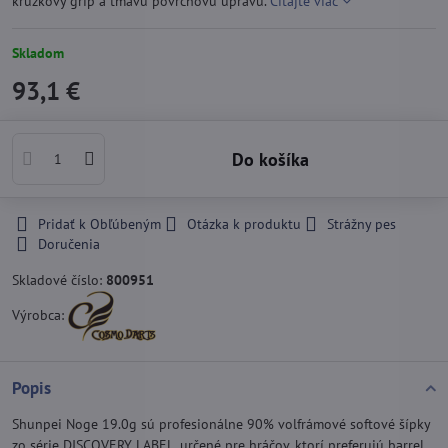
krúžkový grip a tmavú povrchovú úpravu.
Čítajte viac
Skladom
93,1 €
Do košíka
Pridať k Obľúbeným
Otázka k produktu
Strážny pes
Doručenia
Skladové číslo:
800951
Výrobca:
Popis
Shunpei Noge 19.0g sú profesionálne 90% volfrámové softové šípky
zo série DISCOVERY LABEL, určené pre hráčov, ktorí preferujú barrel