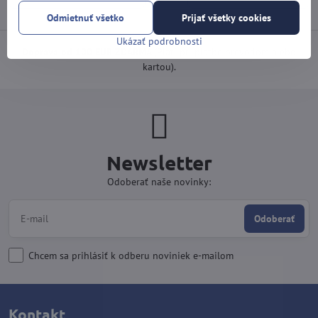
Odmietnuť všetko
Prijať všetky cookies
Ukázať podrobnosti
Doprava od 100 EUR ZDARMA
(Platí pri platbe prevodom alebo
kartou).
Newsletter
Odoberať naše novinky:
Odoberať
Chcem sa prihlásiť k odberu noviniek e-mailom
Kontakt