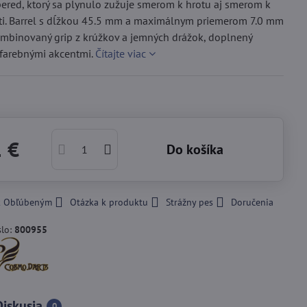
ered, ktorý sa plynulo zužuje smerom k hrotu aj smerom k
ti. Barrel s dĺžkou 45.5 mm a maximálnym priemerom 7.0 mm
mbinovaný grip z krúžkov a jemných drážok, doplnený
 farebnými akcentmi.
Čítajte viac
1 €
Do košíka
 k Obľúbeným
Otázka k produktu
Strážny pes
Doručenia
slo:
800955
Diskusia
0