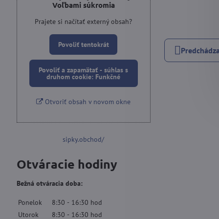
Voľbami súkromia
Prajete si načítať externý obsah?
Povoliť tentokrát
Predchádza
Povoliť a zapamätať - súhlas s
druhom cookie: Funkčné
Otvoriť obsah v novom okne
sipky.obchod/
Otváracie hodiny
Bežná otváracia doba:
Ponelok
8:30
-
16:30
hod
Utorok
8:30
-
16:30
hod