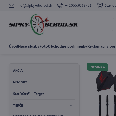
info@sipky-obchod.sk
+420553038721
Stav o
Úvod
Naše služby
Foto
Obchodné podmienky
Reklamačný por
NOVINKA
AKCIA
NOVINKY
Star Wars™ - Target
TERČE