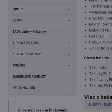
Maximálny pr
Tvar barrela:
HROTY
Vyváženie: st
Grip: kombin
LETKY
Povrch: čiern
Letky: Fit Fl
SADY Letky + Násadky
Násadky: Fit
Hroty: Fit Po
ŠÍPKOVÉ PÚZDRA
Typ: softové 
ŠÍPKOVÉ DOPLNKY
Obsah balenia
POHÁRE
3× barrely
3× letky Fit 
DARČEKOVÉ POUKAZY
3× násadky F
3× hroty Fit 
PERSONALISED
Viac z kat
ŠÍPKY - SADY
Externý obsah je blokovaný