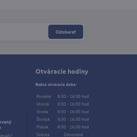
Odoberať
Otváracie hodiny
Bežná otváracia doba:
Ponelok
8:30
-
16:30
hod
Utorok
8:30
-
16:30
hod
Streda
8:30
-
16:30
hod
Štvrtok
8:30
-
16:30
hod
ovaný
Piatok
8:30
-
16:30
hod
a
Sobota
Zatvorené
 obsah?