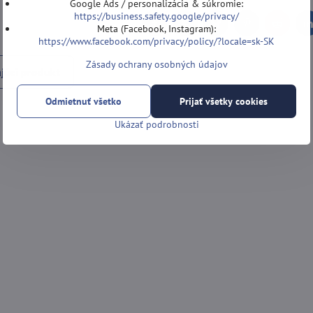
Google Ads / personalizácia & súkromie:
https://business.safety.google/privacy/
Facebook
Twitter
Bluesky
Pinterest
Reddit
L
Meta (Facebook, Instagram):
https://www.facebook.com/privacy/policy/?locale=sk-SK
Zásady ochrany osobných údajov
júci produkt
Odmietnuť všetko
Prijať všetky cookies
Ukázať podrobnosti