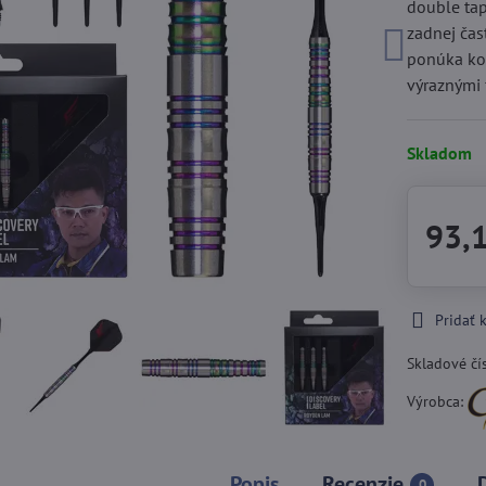
double tap
zadnej čas
ponúka ko
výraznými
Skladom
93,
Pridať
Skladové čí
Výrobca:
Popis
Recenzie
0