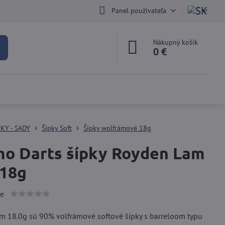
Panel používateľa
Nákupný košík
0 €
PKY - SADY
Šípky Soft
Šípky wolfrámové 18g
o Darts šípky Royden Lam
 18g
ie
m 18.0g sú 90% volfrámové softové šípky s barreloom typu