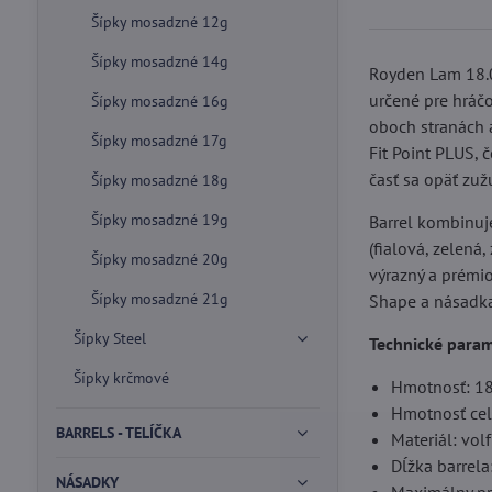
Šípky mosadzné 12g
Šípky mosadzné 14g
Royden Lam 18.0
určené pre hráčo
Šípky mosadzné 16g
oboch stranách a
Šípky mosadzné 17g
Fit Point PLUS, 
časť sa opäť zu
Šípky mosadzné 18g
Šípky mosadzné 19g
Barrel kombinuj
(fialová, zelená
Šípky mosadzné 20g
výrazný a prémio
Šípky mosadzné 21g
Shape a násadka
Šípky Steel
Technické para
Šípky krčmové
Hmotnosť: 18
Hmotnosť cele
BARRELS - TELÍČKA
Materiál: vo
Dĺžka barrel
NÁSADKY