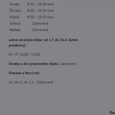
Streda
8:30
-
16:30
hod
Štvrtok
8:30
-
16:30
hod
Piatok
8:30
-
16:30
hod
Sobota
Zatvorené
Nedela
Zatvorené
Letná otváracia doba: od 1.7. do 31.8. (letné
prázdniny)
Po - Pi 10:00 - 15:00
Sviatky a dni pracovného kľudu:
Zatvorené
Vianoce a Nový rok:
od 24.12 do 1.1. - Zatvorené
Do