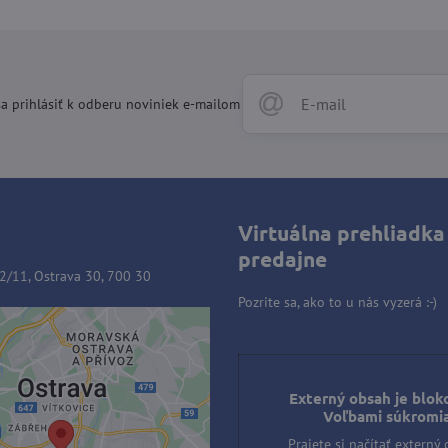
a prihlásiť k odberu noviniek e-mailom
Virtuálna prehliadka
predajne
2/11, Ostrava 30, 700 30
Pozrite sa, ako to u nás vyzerá :-)
ý obsah je blokovaný
ľbami súkromia
Externý obsah je blok
Voľbami súkromi
e si načítať externý obsah?
Prajete si načítať externý