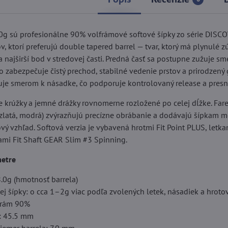
g sú profesionálne 90% volfrámové softové šípky zo série DISC
v, ktorí preferujú double tapered barrel — tvar, ktorý má plynulé z
 najširší bod v stredovej časti. Predná časť sa postupne zužuje s
čo zabezpečuje čistý prechod, stabilné vedenie prstov a prirodzený 
žuje smerom k násadke, čo podporuje kontrolovaný release a presn
e krúžky a jemné drážky rovnomerne rozložené po celej dĺžke. Far
, zlatá, modrá) zvýrazňujú precízne obrábanie a dodávajú šípkam m
vý vzhľad. Softová verzia je vybavená hrotmi Fit Point PLUS, letkam
mi Fit Shaft GEAR Slim #3 Spinning.
metre
.0g (hmotnosť barrela)
j šípky: o cca 1–2g viac podľa zvolených letek, násadiek a hroto
lfrám 90%
a: 45.5 mm