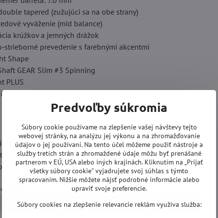
iemer barrela: 7.0 mm
 double tapered (zužujúci sa na obe strany)
redové vyváženie (mid balance)
ácia krúžkov a jemných drážok
o‑strieborné prevedenie s farebnými akcentmi
ight Shape
 Shaft GEAR Slim #3 Spinning
int PLUS
šípky
Predvoľby súkromia
Súbory cookie používame na zlepšenie vašej návštevy tejto
webovej stránky, na analýzu jej výkonu a na zhromažďovanie
Flight Shape
údajov o jej používaní. Na tento účel môžeme použiť nástroje a
služby tretích strán a zhromaždené údaje môžu byť prenášané
it Shaft GEAR Slim #3 Spinning
partnerom v EÚ, USA alebo iných krajinách. Kliknutím na „Prijať
Point PLUS
všetky súbory cookie" vyjadrujete svoj súhlas s týmto
spracovaním. Nižšie môžete nájsť podrobné informácie alebo
egórie
upraviť svoje preferencie.
Šípky Soft
Šípky wolfrámové 18g
NOVINKY
Súbory cookies na zlepšenie relevancie reklám využíva služba: