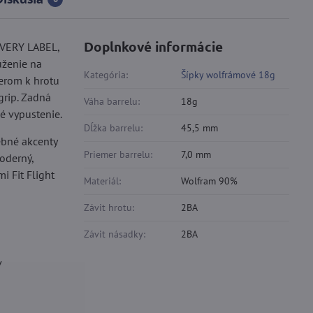
Doplnkové informácie
OVERY LABEL,
úženie na
Kategória:
Šípky wolfrámové 18g
merom k hrotu
grip. Zadná
Váha barrelu:
18g
é vypustenie.
Dĺžka barrelu:
45,5 mm
ebné akcenty
Priemer barrelu:
7,0 mm
oderný,
i Fit Flight
Materiál:
Wolfram 90%
Závit hrotu:
2BA
Závit násadky:
2BA
v