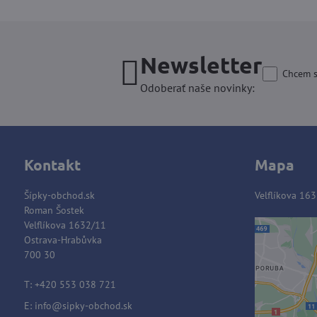
Newsletter
Chcem s
Odoberať naše novinky:
Kontakt
Mapa
Šípky-obchod.sk
Velflíkova 163
Roman Šostek
Velflíkova 1632/11
Ostrava-Hrabůvka
700 30
Extern
Vo
T: +420 553 038 721
Prajet
E:
info@sipky-obchod.sk