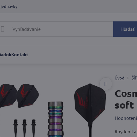
bjednávky
Hľadať
iadok
Kontakt
Úvod
ŠÍ
Cosm
soft
Hodnoten
Royden La