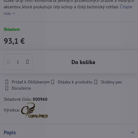
dĺžke. Grip tvorí kombinácia jemných prstencových drážok a modrých
akcentov, ktoré poskytujú istý úchop a čistý technický vzhľad.
Čítajte
viac
Skladom
93,1 €
Do košíka
Pridať k Obľúbeným
Otázka k produktu
Strážny pes
Doručenia
Skladové číslo:
800960
Výrobca:
Popis