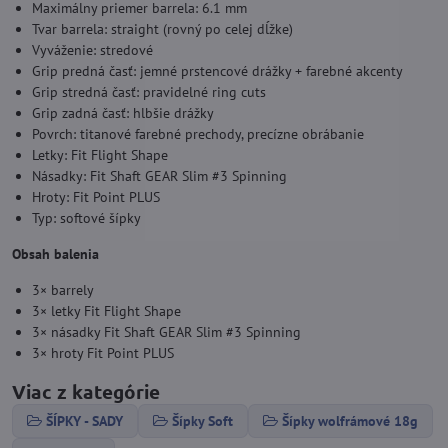
Maximálny priemer barrela: 6.1 mm
Tvar barrela: straight (rovný po celej dĺžke)
Vyváženie: stredové
Grip predná časť: jemné prstencové drážky + farebné akcenty
Grip stredná časť: pravidelné ring cuts
Grip zadná časť: hlbšie drážky
Povrch: titanové farebné prechody, precízne obrábanie
Letky: Fit Flight Shape
Násadky: Fit Shaft GEAR Slim #3 Spinning
Hroty: Fit Point PLUS
Typ: softové šípky
Obsah balenia
3× barrely
3× letky Fit Flight Shape
3× násadky Fit Shaft GEAR Slim #3 Spinning
3× hroty Fit Point PLUS
Viac z kategórie
ŠÍPKY - SADY
Šípky Soft
Šípky wolfrámové 18g