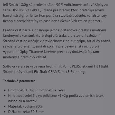
Jeff Smith 18.0g sú profesionálne 90% volfrámové softové šípky zo
série DISCOVERY LABEL, určené pre hráčov, ktorí preferujú rovný
barrel (straight). Tento tvar ponúka stabilné vedenie, konzistentný
úchop a predvídateľný release bez akýchkoľvek zmien priemeru.
Predná časť barrela obsahuje jemné prstencové drážky s modrými
farebnými akcentmi, ktoré zlepšujú trakciu prstov pri založení.
Stredná časť pokračuje v pravidelnom ring-cut gripu, zatiaľ čo zadná
sekcia je tvorená hlbšími drážkami pre pevný a istý úchop pri
vypustení šípky. Titanové farebné prechody dodávajú šípkam
moderný a prémiový vzhľad.
Softová verzia je vybavená hrotmi Fit Point PLUS, letkami Fit Flight
Shape a násadkami Fit Shaft GEAR Slim #3 Spinning.
Technické parametre
Hmotnosť: 18.0g (hmotnosť barrela)
Hmotnosť celej šípky: približne +1–2g podľa zvolených letek,
násadiek a hrotov
Materiál: volfrám 90%
Dĺžka barrela: 50.8 mm