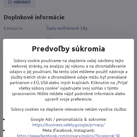
NOVINKY
Doplnkové informácie
Kategória:
Šípky wolfrámové 18g
Váha barrelu:
18g
Predvoľby súkromia
Dĺžka barrelu:
50,8 mm
Súbory cookie používame na zlepšenie vašej návštevy tejto
Priemer barrelu:
6,1 mm
webovej stránky, na analýzu jej výkonu a na zhromažďovanie
údajov o jej používaní. Na tento účel môžeme použiť nástroje a
Materiál:
Wolfram 90%
služby tretích strán a zhromaždené údaje môžu byť prenášané
partnerom v EÚ, USA alebo iných krajinách. Kliknutím na „Prijať
Závit hrotu:
2BA
všetky súbory cookie" vyjadrujete svoj súhlas s týmto
spracovaním. Nižšie môžete nájsť podrobné informácie alebo
Závit násadky:
2BA
upraviť svoje preferencie.
Súbory cookies na zlepšenie relevancie reklám využíva služba:
Recenzie
0
Google Ads / personalizácia & súkromie:
https://business.safety.google/privacy/
Meta (Facebook, Instagram):
Diskusia
0
https://www.facebook.com/privacy/policy/?locale=sk-SK