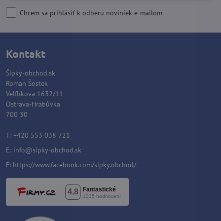
Chcem sa prihlásiť k odberu noviniek e-mailom
Kontakt
Šípky-obchod.sk
Roman Šostek
Velflíkova 1632/11
Ostrava-Hrabůvka
700 30
T: +420 553 038 721
E:
info@sipky-obchod.sk
F:
https://www.facebook.com/sipky.obchod/