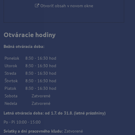
Otvoriť obsah v novom okne
Otváracie hodiny
Bežná otváracia doba:
Ponelok
8:30
-
16:30
hod
Utorok
8:30
-
16:30
hod
Streda
8:30
-
16:30
hod
Štvrtok
8:30
-
16:30
hod
Piatok
8:30
-
16:30
hod
Sobota
Zatvorené
Nedela
Zatvorené
Letná otváracia doba: od 1.7. do 31.8. (letné prázdniny)
Po - Pi 10:00 - 15:00
Sviatky a dni pracovného kľudu:
Zatvorené