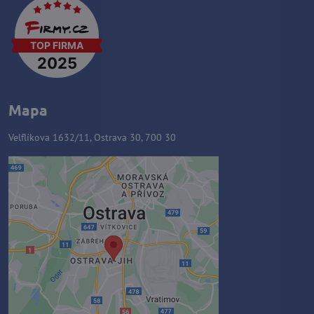
Mapa
Velflíkova 1632/11, Ostrava 30, 700 30
Externý obsah je blokovaný
Voľbami súkromia
Prajete si načítať externý obsah?
Povoliť tentokrát
Povoliť a zapamätať - súhlas s