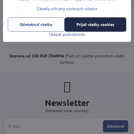
Zásady ochrany osobných údajov
Facebook
Twitter
Bluesky
Pinterest
Reddit
LinkedIn
WhatsApp
E-
mail
Odmietnuť všetko
Prijať všetky cookies
Predchádzajúci produkt
Ukázať podrobnosti
Doprava od 100 EUR ZDARMA
(Platí pri platbe prevodom alebo
kartou).
Newsletter
Odoberať naše novinky:
Odoberať