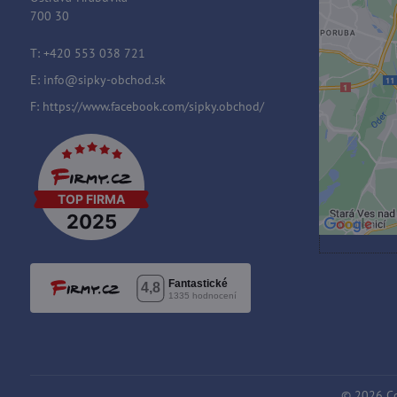
700 30
Extern
Vo
T: +420 553 038 721
Prajet
E:
info@sipky-obchod.sk
F:
https://www.facebook.com/sipky.obchod/
Povol
dr
Otv
©
2026
Co