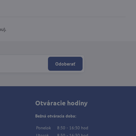
ou).
Odoberať
Otváracie hodiny
Bežná otváracia doba:
Ponelok
8:30
-
16:30
hod
Utorok
8:30
-
16:30
hod