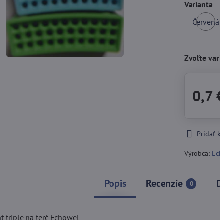
Varianta
Červená
S
Zvoľte var
0,7 
Pridať
Výrobca:
Ec
Popis
Recenzie
0
t triple na terč Echowel