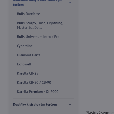
Náhradné diely k elektronickým
terčom
Bulls Dartforce
Bulls Scorpy, Flash, Lightning,
Master Sc., Delta
Bulls Universum Intro / Pro
Cyberdine
Diamond Darts
Echowell
Karella CB-25
Karella CB-50 / CB-90
Karella Premium / JX 2000
Doplňky k sisalovým terčom
Plastový segmen