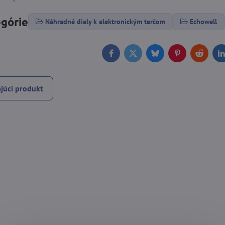
egórie
Náhradné diely k elektronickým terčom
Echowell
Facebook
Twitter
Bluesky
Pinterest
Reddit
L
júci produkt