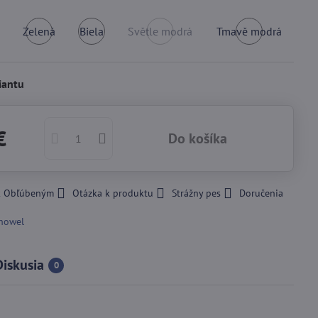
Zelená
Biela
Světle modrá
Tmavě modrá
kladom
Skladom
Skladom
Vypredané
Skladom
iantu
€
Do košíka
 k Obľúbeným
Otázka k produktu
Strážny pes
Doručenia
howel
Diskusia
0