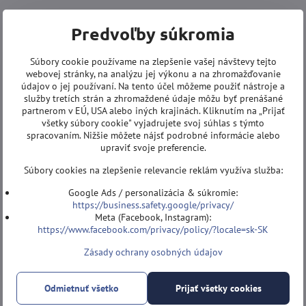
Predvoľby súkromia
Súbory cookie používame na zlepšenie vašej návštevy tejto
webovej stránky, na analýzu jej výkonu a na zhromažďovanie
údajov o jej používaní. Na tento účel môžeme použiť nástroje a
služby tretích strán a zhromaždené údaje môžu byť prenášané
partnerom v EÚ, USA alebo iných krajinách. Kliknutím na „Prijať
všetky súbory cookie" vyjadrujete svoj súhlas s týmto
spracovaním. Nižšie môžete nájsť podrobné informácie alebo
upraviť svoje preferencie.
Súbory cookies na zlepšenie relevancie reklám využíva služba:
Google Ads / personalizácia & súkromie:
https://business.safety.google/privacy/
Meta (Facebook, Instagram):
https://www.facebook.com/privacy/policy/?locale=sk-SK
Zásady ochrany osobných údajov
Odmietnuť všetko
Prijať všetky cookies