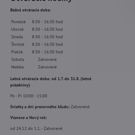
Bežná otváracia doba:
Ponelok
8:30
-
16:30
hod
Utorok
8:30
-
16:30
hod
Streda
8:30
-
16:30
hod
Štvrtok
8:30
-
16:30
hod
Piatok
8:30
-
16:30
hod
Sobota
Zatvorené
Nedela
Zatvorené
Letná otváracia doba: od 1.7. do 31.8. (letné
prázdniny)
Po - Pi 10:00 - 15:00
Sviatky a dni pracovného kľudu:
Zatvorené
Vianoce a Nový rok:
od 24.12 do 1.1. - Zatvorené