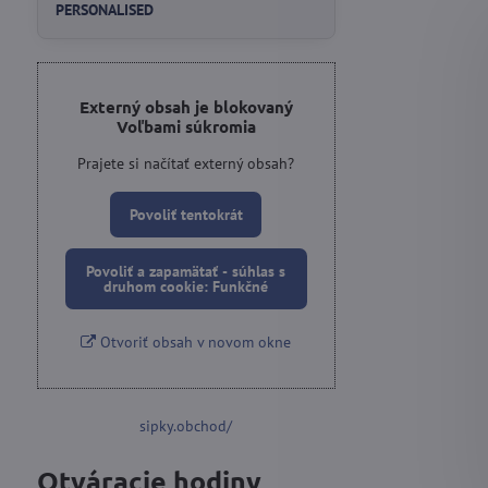
PERSONALISED
Externý obsah je blokovaný
Voľbami súkromia
Prajete si načítať externý obsah?
Povoliť tentokrát
Povoliť a zapamätať - súhlas s
druhom cookie: Funkčné
Otvoriť obsah v novom okne
sipky.obchod/
Otváracie hodiny