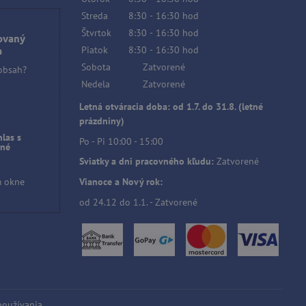
Streda
8:30
-
16:30
hod
Štvrtok
8:30
-
16:30
hod
ovaný
Piatok
8:30
-
16:30
hod
a
Sobota
Zatvorené
 obsah?
Nedela
Zatvorené
Letná otváracia doba: od 1.7. do 31.8. (letné
prázdniny)
hlas s
Po - Pi 10:00 - 15:00
čné
Sviatky a dni pracovného kľudu:
Zatvorené
m okne
Vianoce a Nový rok:
od 24.12 do 1.1. - Zatvorené
používania