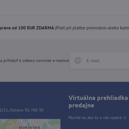
prava od 100 EUR ZDARMA
(Platí pri platbe prevodom alebo kart
a prihlásiť k odberu noviniek e-mailom
Virtuálna prehliadka
predajne
2/11, Ostrava 30, 700 30
Pozrite sa, ako to u nás vyzerá :-)