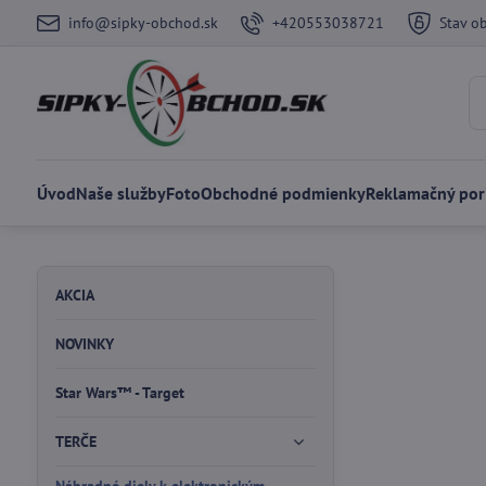
info@sipky-obchod.sk
+420553038721
Stav o
Úvod
Naše služby
Foto
Obchodné podmienky
Reklamačný por
AKCIA
NOVINKY
Star Wars™ - Target
TERČE