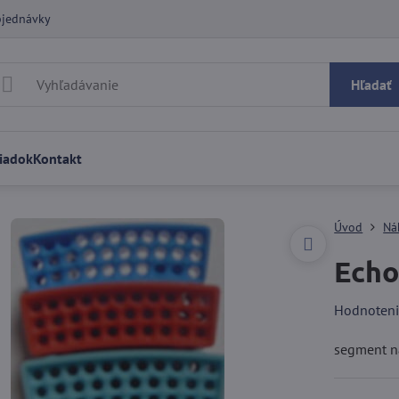
bjednávky
Hľadať
iadok
Kontakt
Úvod
Ná
Echo
Hodnoten
segment n