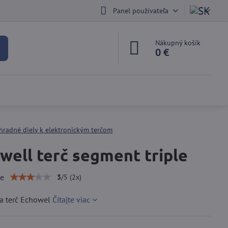
Panel používateľa
Nákupný košík
0 €
hradné diely k elektronickým terčom
well terč segment triple
ie
3
/
5
(
2
x)
a terč Echowel
Čítajte viac