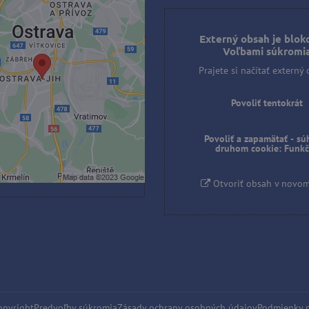
ý obsah je blokovaný
ľbami súkromia
Externý obsah je blok
Voľbami súkromi
e si načítať externý obsah?
Prajete si načítať externý
Povoliť tentokrát
Povoliť tentokrát
iť a zapamätať - súhlas s
uhom cookie: Funkčné
Povoliť a zapamätať - sú
druhom cookie: Funk
oriť obsah v novom okne
Otvoriť obsah v novo
pyright
Predvoľby súkromia
Zásady ochrany osobných údajov
Podmienky 