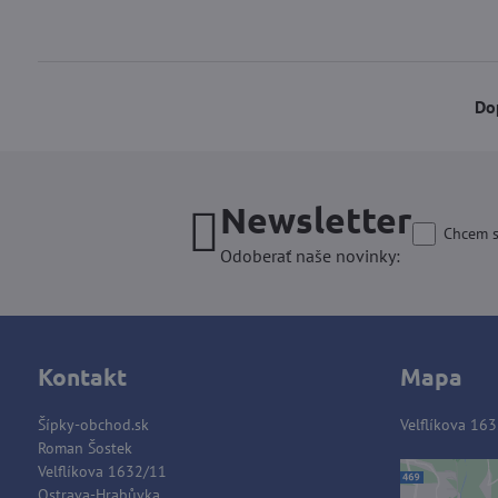
Do
Newsletter
Chcem s
Odoberať naše novinky:
Kontakt
Mapa
Šípky-obchod.sk
Velflíkova 163
Roman Šostek
Velflíkova 1632/11
Ostrava-Hrabůvka