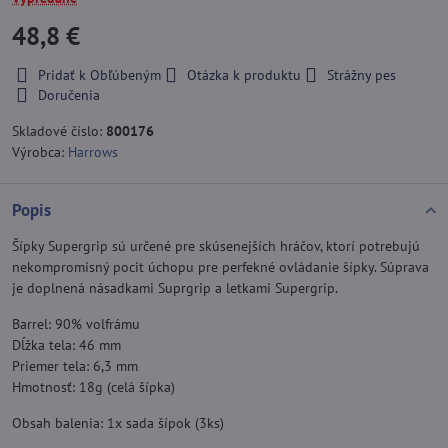
48,8 €
Pridať k Obľúbeným
Otázka k produktu
Strážny pes
Doručenia
Skladové číslo:
800176
Výrobca:
Harrows
Popis
Šípky Supergrip sú určené pre skúsenejších hráčov, ktorí potrebujú
nekompromisný pocit úchopu pre perfekné ovládanie šípky. Súprava
je doplnená násadkami Suprgrip a letkami Supergrip.
Barrel: 90% volfrámu
Dĺžka tela: 46 mm
Priemer tela: 6,3 mm
Hmotnosť: 18g (celá šípka)
Obsah balenia: 1x sada šípok (3ks)