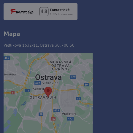
Mapa
Velflíkova 1632/11, Ostrava 30, 700 30
Externý obsah je blokovaný
Voľbami súkromia
Prajete si načítať externý obsah?
Povoliť tentokrát
Povoliť a zapamätať - súhlas s
druhom cookie: Funkčné