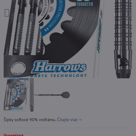
Šípky softové 90% volfrámu.
Čítajte viac
Vypredané