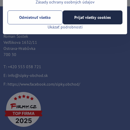
Zásady ochrany osobných údajov
Odmietnuť všetko
Prijať všetky cookies
Kontakt
Ukázať podrobnosti
Šípky-obchod.sk
Roman Šostek
Velflíkova 1632/11
Ostrava-Hrabůvka
700 30
T: +420 553 038 721
E:
info@sipky-obchod.sk
F:
https://www.facebook.com/sipky.obchod/