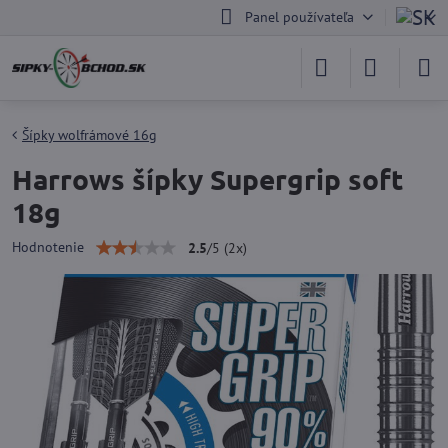
Panel používateľa
Šípky wolfrámové 16g
Harrows šípky Supergrip soft
18g
Hodnotenie
2.5
/
5
(
2
x)