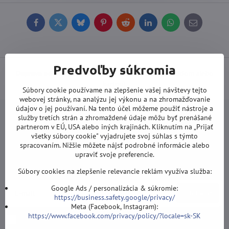
Facebook
Twitter
Bluesky
Pinterest
Reddit
LinkedIn
WhatsApp
E-
mail
Predvoľby súkromia
Doprava od 100 EUR ZDARMA
(Platí pri platbe prevodom alebo
kartou).
Súbory cookie používame na zlepšenie vašej návštevy tejto
webovej stránky, na analýzu jej výkonu a na zhromažďovanie
údajov o jej používaní. Na tento účel môžeme použiť nástroje a
služby tretích strán a zhromaždené údaje môžu byť prenášané
partnerom v EÚ, USA alebo iných krajinách. Kliknutím na „Prijať
všetky súbory cookie" vyjadrujete svoj súhlas s týmto
spracovaním. Nižšie môžete nájsť podrobné informácie alebo
Newsletter
upraviť svoje preferencie.
Odoberať naše novinky:
Súbory cookies na zlepšenie relevancie reklám využíva služba:
Google Ads / personalizácia & súkromie:
Odoberať
https://business.safety.google/privacy/
Meta (Facebook, Instagram):
https://www.facebook.com/privacy/policy/?locale=sk-SK
Chcem sa prihlásiť k odberu noviniek e-mailom