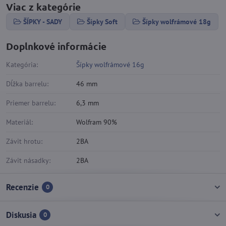
Viac z kategórie
ŠÍPKY - SADY
Šípky Soft
Šípky wolfrámové 18g
Doplnkové informácie
Kategória:
Šípky wolfrámové 16g
Dĺžka barrelu:
46 mm
Priemer barrelu:
6,3 mm
Materiál:
Wolfram 90%
Závit hrotu:
2BA
Závit násadky:
2BA
Recenzie
0
Diskusia
0