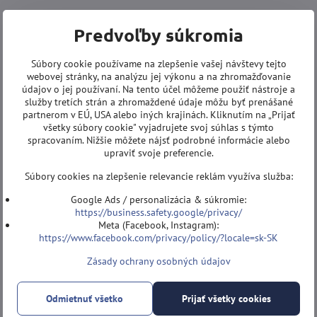
Predvoľby súkromia
Súbory cookie používame na zlepšenie vašej návštevy tejto
webovej stránky, na analýzu jej výkonu a na zhromažďovanie
údajov o jej používaní. Na tento účel môžeme použiť nástroje a
služby tretích strán a zhromaždené údaje môžu byť prenášané
partnerom v EÚ, USA alebo iných krajinách. Kliknutím na „Prijať
všetky súbory cookie" vyjadrujete svoj súhlas s týmto
spracovaním. Nižšie môžete nájsť podrobné informácie alebo
upraviť svoje preferencie.
Súbory cookies na zlepšenie relevancie reklám využíva služba:
Google Ads / personalizácia & súkromie:
https://business.safety.google/privacy/
Meta (Facebook, Instagram):
https://www.facebook.com/privacy/policy/?locale=sk-SK
Zásady ochrany osobných údajov
Odmietnuť všetko
Prijať všetky cookies