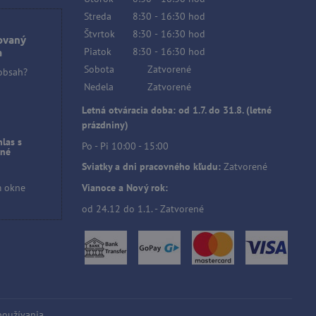
Streda
8:30
-
16:30
hod
Štvrtok
8:30
-
16:30
hod
ovaný
Piatok
8:30
-
16:30
hod
a
Sobota
Zatvorené
 obsah?
Nedela
Zatvorené
Letná otváracia doba: od 1.7. do 31.8. (letné
prázdniny)
hlas s
Po - Pi 10:00 - 15:00
čné
Sviatky a dni pracovného kľudu:
Zatvorené
m okne
Vianoce a Nový rok:
od 24.12 do 1.1. - Zatvorené
používania