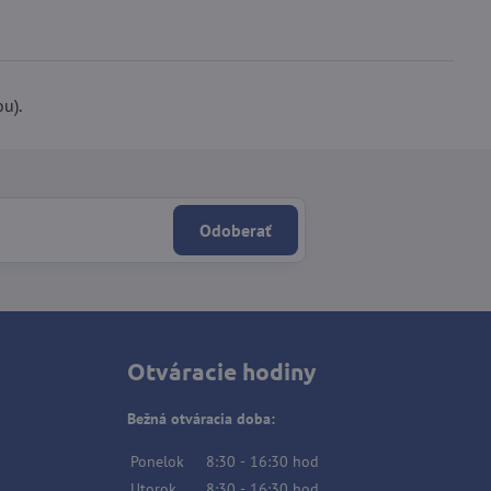
ou).
Odoberať
Otváracie hodiny
Bežná otváracia doba:
Ponelok
8:30
-
16:30
hod
Utorok
8:30
-
16:30
hod