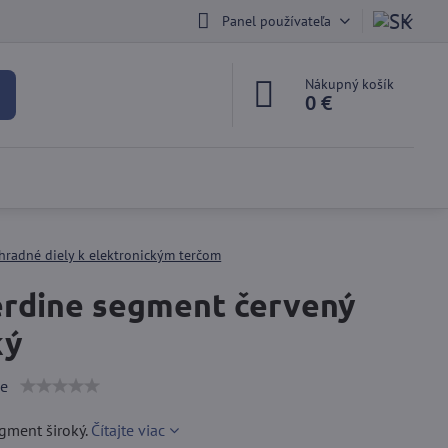
Panel používateľa
Nákupný košík
0 €
hradné diely k elektronickým terčom
rdine segment červený
ký
ie
gment široký.
Čítajte viac