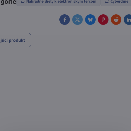
egórie
Náhradné diely k elektronickým terčom
Cyberdine
Facebook
Twitter
Bluesky
Pinterest
Reddit
L
júci produkt