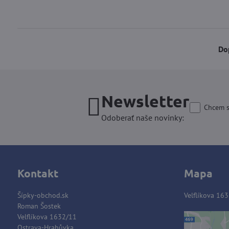
Do
Newsletter
Chcem s
Odoberať naše novinky:
Kontakt
Mapa
Šípky-obchod.sk
Velflíkova 163
Roman Šostek
Velflíkova 1632/11
Ostrava-Hrabůvka