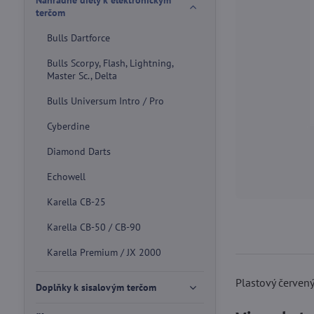
Náhradné diely k elektronickým
terčom
Bulls Dartforce
Bulls Scorpy, Flash, Lightning,
Master Sc., Delta
Bulls Universum Intro / Pro
Cyberdine
Diamond Darts
Echowell
Karella CB-25
Karella CB-50 / CB-90
Karella Premium / JX 2000
Plastový červený
Doplňky k sisalovým terčom