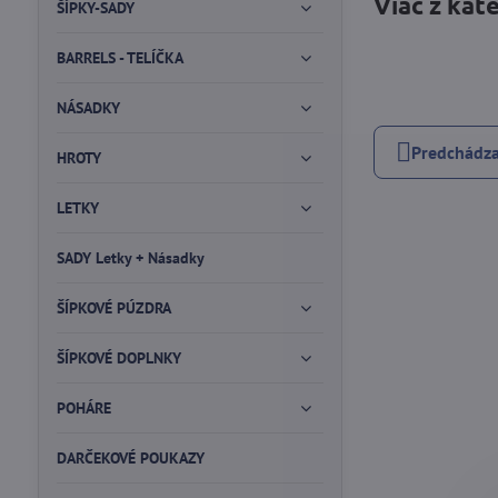
Viac z kat
ŠÍPKY-SADY
BARRELS - TELÍČKA
NÁSADKY
Predchádza
HROTY
LETKY
SADY Letky + Násadky
ŠÍPKOVÉ PÚZDRA
ŠÍPKOVÉ DOPLNKY
POHÁRE
DARČEKOVÉ POUKAZY