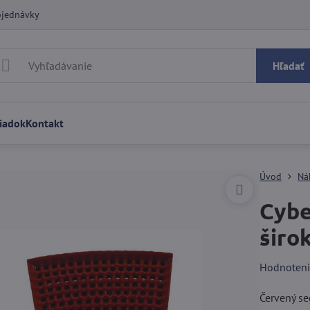
bjednávky
Hľadať
iadok
Kontakt
Úvod
Ná
Cybe
širo
Hodnoten
Červený se