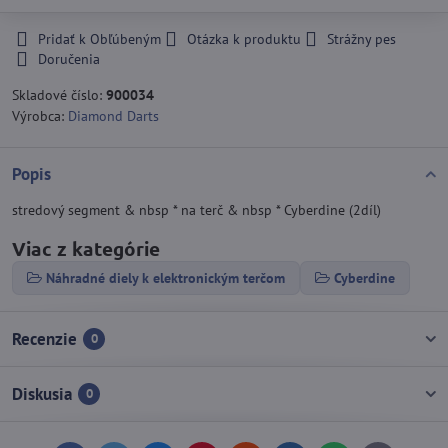
Pridať k Obľúbeným
Otázka k produktu
Strážny pes
Doručenia
Skladové číslo:
900034
Výrobca:
Diamond Darts
Popis
stredový segment & nbsp * na terč & nbsp * Cyberdine (2díl)
Viac z kategórie
Náhradné diely k elektronickým terčom
Cyberdine
Recenzie
0
Diskusia
0