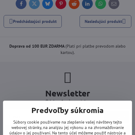
Facebook
Twitter
Bluesky
Pinterest
Reddit
LinkedIn
WhatsApp
E-
mail
Predchádzajúci produkt
Nasledujúci produkt
Doprava od 100 EUR ZDARMA
(Platí pri platbe prevodom alebo
kartou).
Newsletter
Odoberať naše novinky:
Predvoľby súkromia
Odoberať
Súbory cookie používame na zlepšenie vašej návštevy tejto
webovej stránky, na analýzu jej výkonu a na zhromažďovanie
Chcem sa prihlásiť k odberu noviniek e-mailom
údajov o jej používaní. Na tento účel môžeme použiť nástroje a