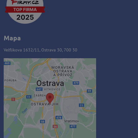
Mapa
Velflíkova 1632/11, Ostrava 30, 700 30
Externý obsah je blokovaný
Voľbami súkromia
Prajete si načítať externý obsah?
Povoliť tentokrát
Povoliť a zapamätať - súhlas s
druhom cookie: Funkčné