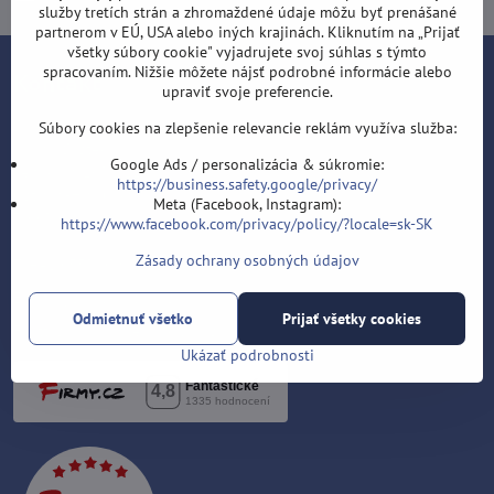
služby tretích strán a zhromaždené údaje môžu byť prenášané
partnerom v EÚ, USA alebo iných krajinách. Kliknutím na „Prijať
všetky súbory cookie" vyjadrujete svoj súhlas s týmto
spracovaním. Nižšie môžete nájsť podrobné informácie alebo
Kontakt
upraviť svoje preferencie.
Šípky-obchod.sk
Súbory cookies na zlepšenie relevancie reklám využíva služba:
Roman Šostek
Google Ads / personalizácia & súkromie:
Velflíkova 1632/11
https://business.safety.google/privacy/
Ostrava-Hrabůvka
Meta (Facebook, Instagram):
700 30
https://www.facebook.com/privacy/policy/?locale=sk-SK
Zásady ochrany osobných údajov
T: +420 553 038 721
E:
info@sipky-obchod.sk
Odmietnuť všetko
Prijať všetky cookies
F:
https://www.facebook.com/sipky.obchod/
Ukázať podrobnosti