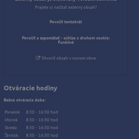
Prajete si načítať externý obsah?
Povoliť tentokrát
Povoliť a zapamätať - súhlas s druhom cookie:
Funkčné
Otvoriť obsah v novom okne
Otváracie hodiny
Bežná otváracia doba:
Ponelok
8:30
-
16:30
hod
Utorok
8:30
-
16:30
hod
Streda
8:30
-
16:30
hod
Štvrtok
8:30
-
16:30
hod