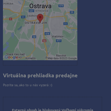
Externý obsah je blokovaný
Voľbami súkromia
Prajete si načítať externý obsah?
Povoliť tentokrát
Povoliť a zapamätať - súhlas s
druhom cookie: Funkčné
Otvoriť obsah v novom okne
Virtuálna prehliadka predajne
Pozrite sa, ako to u nás vyzerá :-)
Externý obsah je blokovaný Voľbami súkromia