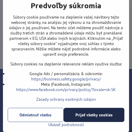
Predvoľby súkromia
Newsletter
Súbory cookie používame na zlepšenie vašej návštevy tejto
webovej stránky, na analýzu jej výkonu a na zhromažďovanie
Odoberať naše novinky:
údajov o jej používaní. Na tento účel môžeme použiť nástroje a
služby tretích strán a zhromaždené údaje môžu byť prenášané
partnerom v EÚ, USA alebo iných krajinách. Kliknutím na „Prijať
Odoberať
všetky súbory cookie" vyjadrujete svoj súhlas s týmto
spracovaním. Nižšie môžete nájsť podrobné informácie alebo
upraviť svoje preferencie.
Chcem sa prihlásiť k odberu noviniek e-mailom
Súbory cookies na zlepšenie relevancie reklám využíva služba:
Google Ads / personalizácia & súkromie:
https://business.safety.google/privacy/
Kontakt
Meta (Facebook, Instagram):
https://www.facebook.com/privacy/policy/?locale=sk-SK
Šípky-obchod.sk
Zásady ochrany osobných údajov
Roman Šostek
Velflíkova 1632/11
Ostrava-Hrabůvka
Odmietnuť všetko
Prijať všetky cookies
700 30
Ukázať podrobnosti
T: +420 553 038 721