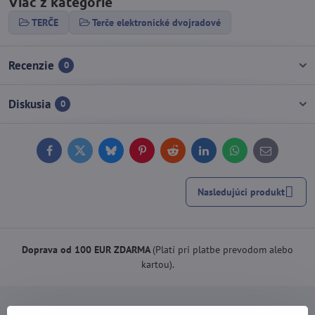
Viac z kategórie
TERČE
Terče elektronické dvojradové
Recenzie
0
Diskusia
0
Facebook
Twitter
Bluesky
Pinterest
Reddit
LinkedIn
WhatsApp
E-
mail
Nasledujúci produkt
Doprava od 100 EUR ZDARMA
(Platí pri platbe prevodom alebo
kartou).