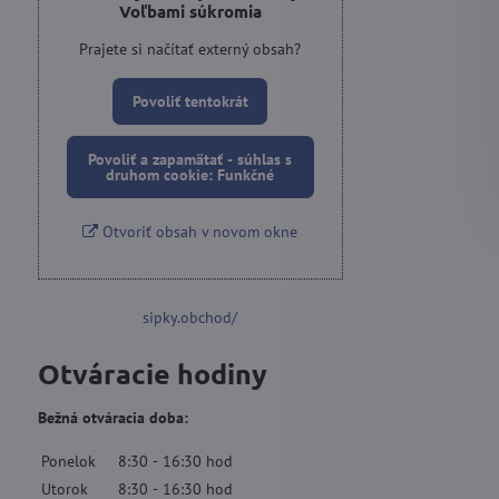
Voľbami súkromia
Prajete si načítať externý obsah?
Povoliť tentokrát
Povoliť a zapamätať - súhlas s
druhom cookie: Funkčné
Otvoriť obsah v novom okne
sipky.obchod/
Otváracie hodiny
Bežná otváracia doba:
Ponelok
8:30
-
16:30
hod
Utorok
8:30
-
16:30
hod