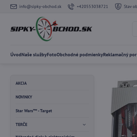
info@sipky-obchod.sk
+420553038721
Stav o
Úvod
Naše služby
Foto
Obchodné podmienky
Reklamačný por
AKCIA
NOVINKY
Star Wars™ - Target
TERČE