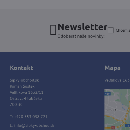
Newsletter
Chcem s
Odoberať naše novinky:
Kontakt
Mapa
Šípky-obchod.sk
Velflíkova 163
Roman Šostek
Velflíkova 1632/11
Ostrava-Hrabůvka
700 30
Extern
Vo
T: +420 553 038 721
Prajet
E:
info@sipky-obchod.sk