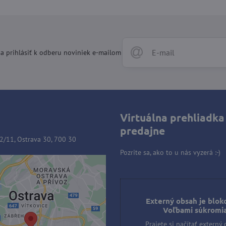
a prihlásiť k odberu noviniek e-mailom
Virtuálna prehliadka
predajne
2/11, Ostrava 30, 700 30
Pozrite sa, ako to u nás vyzerá :-)
ý obsah je blokovaný
ľbami súkromia
Externý obsah je blok
Voľbami súkromi
e si načítať externý obsah?
Prajete si načítať externý