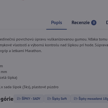
Popis
Recenzie
0
 jedinečnú povrchovú úpravu vulkanizovanou gumou. Vďaka tomu
šmykové vlastosti a výbornú kontrolu nad šípkou pri hode. Súprav
grip a letkami Marathon.
mm
,5 mm
celá šípka)
x sada šípok (3ks), plastové púzdro
egórie
ŠÍPKY - SADY
Šípky Soft
Šípky mosadzné 18