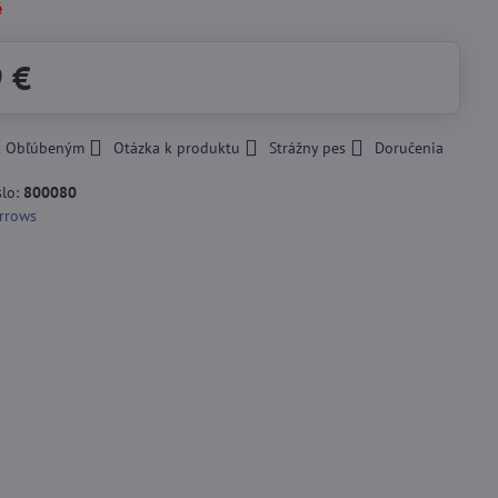
é
9 €
 k Obľúbeným
Otázka k produktu
Strážny pes
Doručenia
slo:
800080
rrows