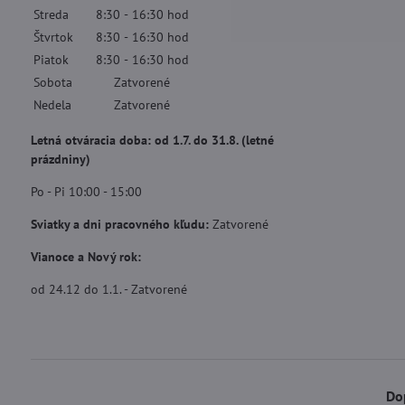
Streda
8:30
-
16:30
hod
Štvrtok
8:30
-
16:30
hod
Piatok
8:30
-
16:30
hod
Sobota
Zatvorené
Nedela
Zatvorené
Letná otváracia doba: od 1.7. do 31.8. (letné
prázdniny)
Po - Pi 10:00 - 15:00
Sviatky a dni pracovného kľudu:
Zatvorené
Vianoce a Nový rok:
od 24.12 do 1.1. - Zatvorené
Do