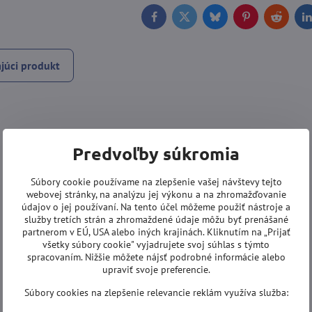
Facebook
Twitter
Bluesky
Pinterest
Reddit
L
júci produkt
Predvoľby súkromia
Súbory cookie používame na zlepšenie vašej návštevy tejto
webovej stránky, na analýzu jej výkonu a na zhromažďovanie
údajov o jej používaní. Na tento účel môžeme použiť nástroje a
služby tretích strán a zhromaždené údaje môžu byť prenášané
partnerom v EÚ, USA alebo iných krajinách. Kliknutím na „Prijať
všetky súbory cookie" vyjadrujete svoj súhlas s týmto
spracovaním. Nižšie môžete nájsť podrobné informácie alebo
upraviť svoje preferencie.
Súbory cookies na zlepšenie relevancie reklám využíva služba: