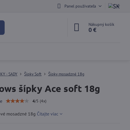
Panel používateľa
Nákupný košík
0 €
PKY - SADY
Šípky Soft
Šípky mosadzné 18g
ows šípky Ace soft 18g
ie
4
/
5
(
4
x)
tové mosadzné 18g
Čítajte viac