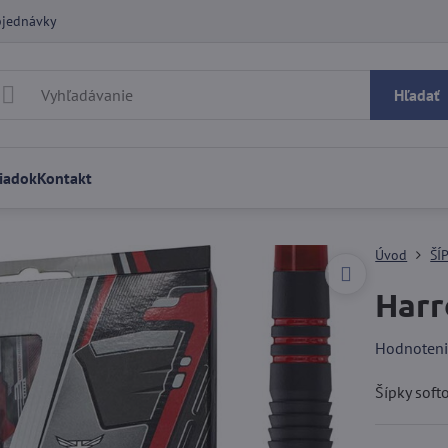
bjednávky
Hľadať
iadok
Kontakt
Úvod
ŠÍ
Harr
Hodnoten
Šípky sof