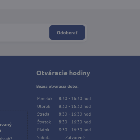
Odoberať
Otváracie hodiny
Bežná otváracia doba:
Ponelok
8:30
-
16:30
hod
Utorok
8:30
-
16:30
hod
Streda
8:30
-
16:30
hod
Štvrtok
8:30
-
16:30
hod
ovaný
Piatok
8:30
-
16:30
hod
a
Sobota
Zatvorené
 obsah?