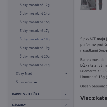
Šípky mosadzné 12g
Šípky mosadzné 14g
Šípky mosadzné 16g
Šípky mosadzné 17g
Šípky ACE majú
Šípky mosadzné 18g
perfektné proti
Šípky mosadzné 19g
násadkami Super
Šípky mosadzné 20g
Barrel: mosadz
Šípky mosadzné 21g
Dĺžka tela: 53 
Priemer tela: 8
Šípky Steel
Hmotnosť: 18g (
Šípky krčmové
Obsah balenia: 1
BARRELS - TELÍČKA
Viac z kat
NÁSADKY