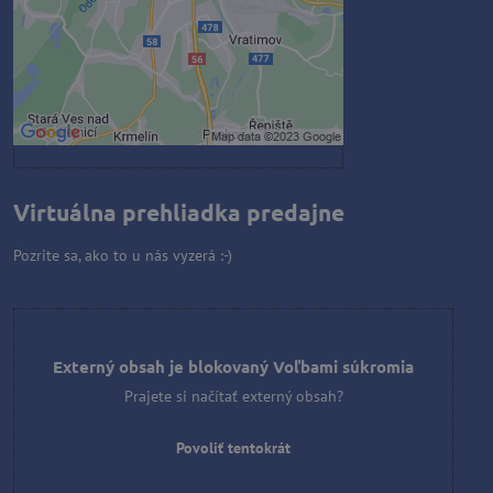
Povoliť a zapamätať - súhlas s
druhom cookie: Funkčné
Otvoriť obsah v novom okne
Virtuálna prehliadka predajne
Pozrite sa, ako to u nás vyzerá :-)
Externý obsah je blokovaný Voľbami súkromia
Prajete si načítať externý obsah?
Povoliť tentokrát