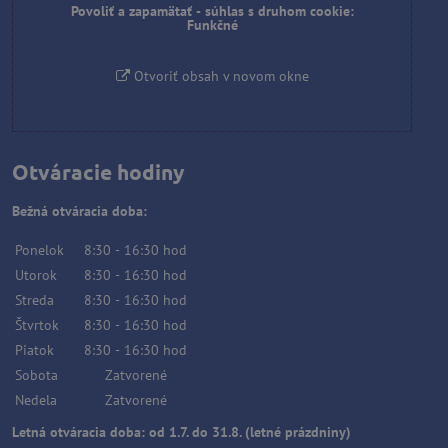
Povoliť a zapamätať - súhlas s druhom cookie:
Funkčné
Otvoriť obsah v novom okne
Otváracie hodiny
Bežná otváracia doba:
Ponelok
8:30
-
16:30
hod
Utorok
8:30
-
16:30
hod
Streda
8:30
-
16:30
hod
Štvrtok
8:30
-
16:30
hod
Piatok
8:30
-
16:30
hod
Sobota
Zatvorené
Nedela
Zatvorené
Letná otváracia doba: od 1.7. do 31.8. (letné prázdniny)