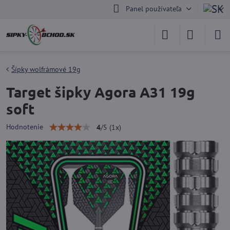
Panel používateľa
Šípky wolfrámové 19g
Target šipky Agora A31 19g
soft
Hodnotenie
4
/
5
(
1
x)