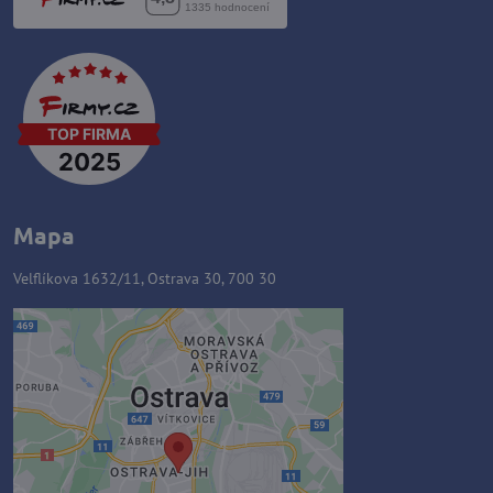
Mapa
Velflíkova 1632/11, Ostrava 30, 700 30
Externý obsah je blokovaný
Voľbami súkromia
Prajete si načítať externý obsah?
Povoliť tentokrát