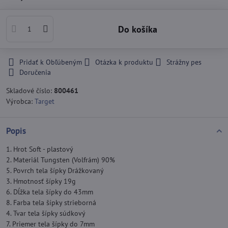
Do košíka
Pridať k Obľúbeným
Otázka k produktu
Strážny pes
Doručenia
Skladové číslo:
800461
Výrobca:
Target
Popis
1. Hrot Soft - plastový
2. Materiál Tungsten (Volfrám) 90%
5. Povrch tela šípky Drážkovaný
3. Hmotnosť šípky 19g
6. Dĺžka tela šípky do 43mm
8. Farba tela šípky strieborná
4. Tvar tela šípky súdkový
7. Priemer tela šípky do 7mm