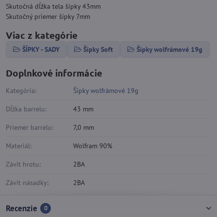
Skutočná dĺžka tela šípky 43mm
Skutočný priemer šípky 7mm
Viac z kategórie
ŠÍPKY - SADY
Šípky Soft
Šípky wolfrámové 19g
Doplnkové informácie
Kategória:
Šípky wolfrámové 19g
Dĺžka barrelu:
43 mm
Priemer barrelu:
7,0 mm
Materiál:
Wolfram 90%
Závit hrotu:
2BA
Závit násadky:
2BA
Recenzie
0