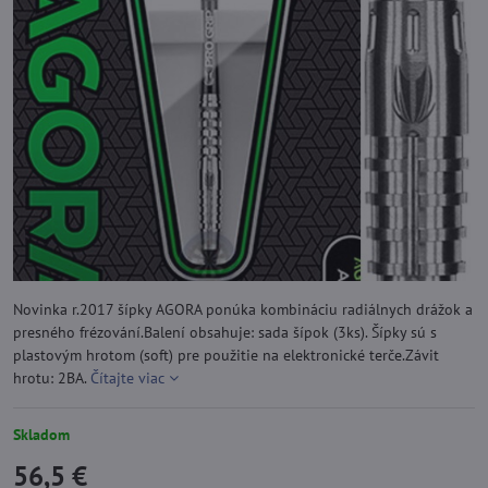
Novinka r.2017 šípky AGORA ponúka kombináciu radiálnych drážok a
presného frézování.Balení obsahuje: sada šípok (3ks). Šípky sú s
plastovým hrotom (soft) pre použitie na elektronické terče.Závit
hrotu: 2BA.
Čítajte viac
Skladom
56,5 €