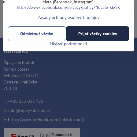
Meta (Facebook, Instagram):
https://www.facebook.com/privacy/policy/?locale=sk-SK
Odoberať
Zásady ochrany osobných údajov
Chcem sa prihlásiť k odberu noviniek e-mailom
Odmietnuť všetko
Prijať všetky cookies
Ukázať podrobnosti
Kontakt
Šípky-obchod.sk
Roman Šostek
Velflíkova 1632/11
Ostrava-Hrabůvka
700 30
T: +420 553 038 721
E:
info@sipky-obchod.sk
F:
https://www.facebook.com/sipky.obchod/