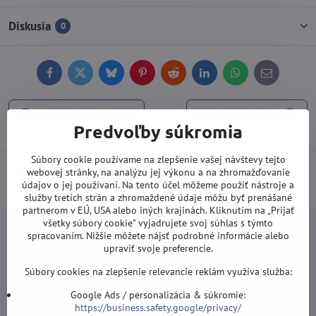
Diskusia
0
Facebook
Twitter
Bluesky
Pinterest
Reddit
LinkedIn
WhatsApp
E-
mail
Predchádzajúci produkt
Nasledujúci produkt
Predvoľby súkromia
Súbory cookie používame na zlepšenie vašej návštevy tejto
Doprava od 100 EUR ZDARMA
webovej stránky, na analýzu jej výkonu a na zhromažďovanie
(Platí pri platbe prevodom alebo
údajov o jej používaní. Na tento účel môžeme použiť nástroje a
kartou).
služby tretích strán a zhromaždené údaje môžu byť prenášané
partnerom v EÚ, USA alebo iných krajinách. Kliknutím na „Prijať
všetky súbory cookie" vyjadrujete svoj súhlas s týmto
spracovaním. Nižšie môžete nájsť podrobné informácie alebo
upraviť svoje preferencie.
Súbory cookies na zlepšenie relevancie reklám využíva služba:
Newsletter
Google Ads / personalizácia & súkromie:
Odoberať naše novinky:
https://business.safety.google/privacy/