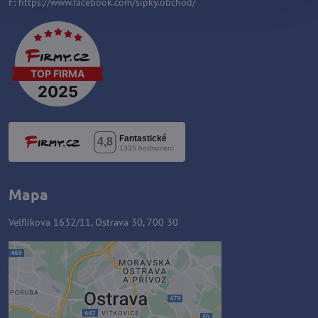
F:
https://www.facebook.com/sipky.obchod/
Mapa
Velflíkova 1632/11, Ostrava 30, 700 30
Externý obsah je blokovaný
Voľbami súkromia