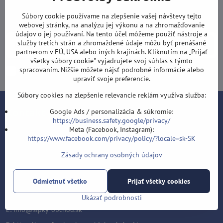
Newsletter
Súbory cookie používame na zlepšenie vašej návštevy tejto
Odoberať naše novinky:
webovej stránky, na analýzu jej výkonu a na zhromažďovanie
údajov o jej používaní. Na tento účel môžeme použiť nástroje a
služby tretích strán a zhromaždené údaje môžu byť prenášané
Odoberať
partnerom v EÚ, USA alebo iných krajinách. Kliknutím na „Prijať
všetky súbory cookie" vyjadrujete svoj súhlas s týmto
spracovaním. Nižšie môžete nájsť podrobné informácie alebo
Chcem sa prihlásiť k odberu noviniek e-mailom
upraviť svoje preferencie.
Súbory cookies na zlepšenie relevancie reklám využíva služba:
Kontakt
Google Ads / personalizácia & súkromie:
https://business.safety.google/privacy/
Meta (Facebook, Instagram):
Šípky-obchod.sk
https://www.facebook.com/privacy/policy/?locale=sk-SK
Roman Šostek
Velflíkova 1632/11
Zásady ochrany osobných údajov
Ostrava-Hrabůvka
700 30
Odmietnuť všetko
Prijať všetky cookies
T: +420 553 038 721
Ukázať podrobnosti
E:
info@sipky-obchod.sk