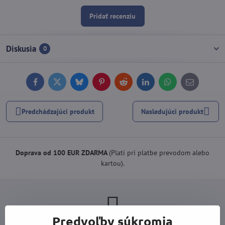
Pridať recenziu
Diskusia
0
Facebook
Twitter
Bluesky
Pinterest
Reddit
LinkedIn
WhatsApp
E-
mail
Predchádzajúci produkt
Nasledujúci produkt
Doprava od 100 EUR ZDARMA
(Platí pri platbe prevodom alebo
kartou).
Predvoľby súkromia