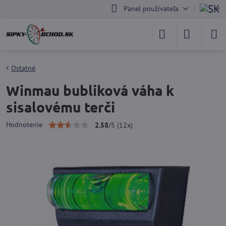
Panel používateľa
Ostatné
Winmau bubliková váha k
sisalovému terči
Hodnotenie
2.58
/
5
(
12
x)