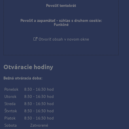
Povoliť tentokrát
Povoliť a zapamätať - súhlas s druhom cookie:
Funkčné
Otvoriť obsah v novom okne
Otváracie hodiny
Bežná otváracia doba:
Ponelok
8:30
-
16:30
hod
Utorok
8:30
-
16:30
hod
Streda
8:30
-
16:30
hod
Štvrtok
8:30
-
16:30
hod
Piatok
8:30
-
16:30
hod
Sobota
Zatvorené