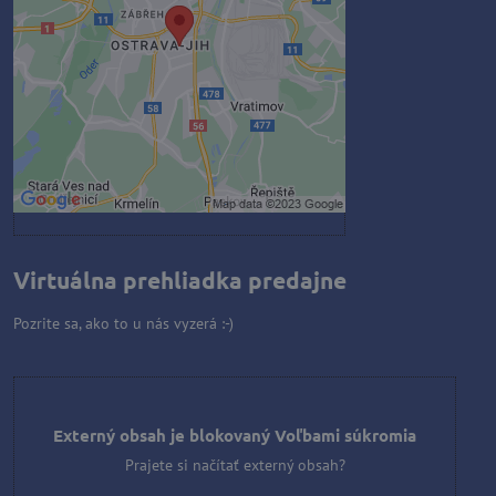
Prajete si načítať externý obsah?
Povoliť tentokrát
Povoliť a zapamätať - súhlas s
druhom cookie: Funkčné
Otvoriť obsah v novom okne
Virtuálna prehliadka predajne
Pozrite sa, ako to u nás vyzerá :-)
Externý obsah je blokovaný Voľbami súkromia
Prajete si načítať externý obsah?