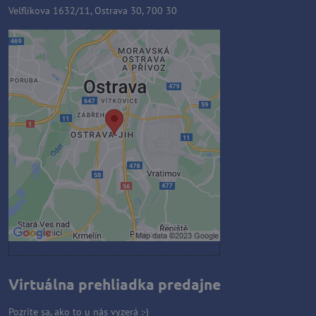
Velflíkova 1632/11, Ostrava 30, 700 30
Externý obsah je blokovaný
Voľbami súkromia
Prajete si načítať externý obsah?
Povoliť tentokrát
Povoliť a zapamätať - súhlas s
druhom cookie: Funkčné
Otvoriť obsah v novom okne
Virtuálna prehliadka predajne
Pozrite sa, ako to u nás vyzerá :-)