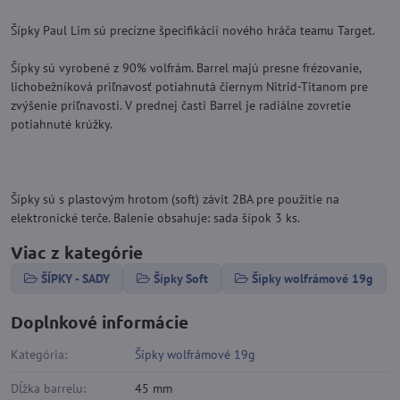
Šípky Paul Lim sú precízne špecifikácií nového hráča teamu Target.
Šípky sú vyrobené z 90% volfrám. Barrel majú presne frézovanie,
lichobežníková priľnavosť potiahnutá čiernym Nitrid-Titanom pre
zvýšenie priľnavosti. V prednej časti Barrel je radiálne zovretie
potiahnuté krúžky.
Šípky sú s plastovým hrotom (soft) závit 2BA pre použitie na
elektronické terče. Balenie obsahuje: sada šípok 3 ks.
Viac z kategórie
ŠÍPKY - SADY
Šípky Soft
Šípky wolfrámové 19g
Doplnkové informácie
Kategória:
Šípky wolfrámové 19g
Dĺžka barrelu:
45 mm