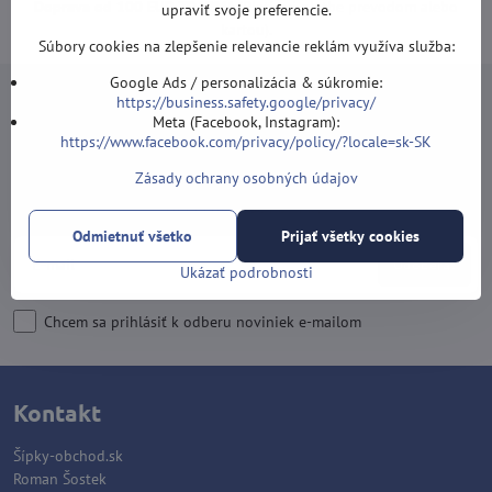
Doprava od 100 EUR ZDARMA
(Platí pri platbe prevodom alebo
upraviť svoje preferencie.
kartou).
Súbory cookies na zlepšenie relevancie reklám využíva služba:
Google Ads / personalizácia & súkromie:
https://business.safety.google/privacy/
Meta (Facebook, Instagram):
https://www.facebook.com/privacy/policy/?locale=sk-SK
Newsletter
Zásady ochrany osobných údajov
Odoberať naše novinky:
Odmietnuť všetko
Prijať všetky cookies
Odoberať
Ukázať podrobnosti
Chcem sa prihlásiť k odberu noviniek e-mailom
Kontakt
Šípky-obchod.sk
Roman Šostek