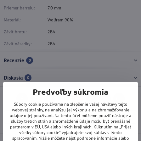
Priemer barrelu:
7,0 mm
Materiál:
Wolfram 90%
Závit hrotu:
2BA
Závit násadky:
2BA
Recenzie
0
Diskusia
0
Predvoľby súkromia
Facebook
Twitter
Bluesky
Pinterest
Reddit
LinkedIn
WhatsApp
E-
Súbory cookie používame na zlepšenie vašej návštevy tejto
mail
webovej stránky, na analýzu jej výkonu a na zhromažďovanie
údajov o jej používaní. Na tento účel môžeme použiť nástroje a
Predchádzajúci produkt
Nasledujúci produkt
služby tretích strán a zhromaždené údaje môžu byť prenášané
partnerom v EÚ, USA alebo iných krajinách. Kliknutím na „Prijať
všetky súbory cookie" vyjadrujete svoj súhlas s týmto
spracovaním. Nižšie môžete nájsť podrobné informácie alebo