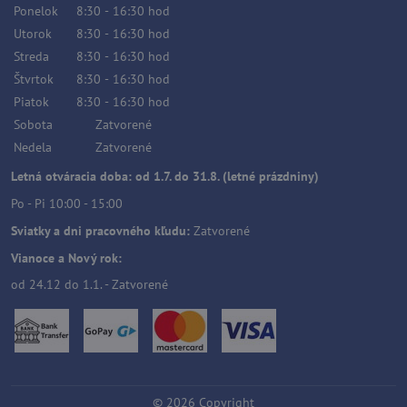
Ponelok
8:30
-
16:30
hod
Utorok
8:30
-
16:30
hod
Streda
8:30
-
16:30
hod
Štvrtok
8:30
-
16:30
hod
Piatok
8:30
-
16:30
hod
Sobota
Zatvorené
Nedela
Zatvorené
Letná otváracia doba: od 1.7. do 31.8. (letné prázdniny)
Po - Pi 10:00 - 15:00
Sviatky a dni pracovného kľudu:
Zatvorené
Vianoce a Nový rok:
od 24.12 do 1.1. - Zatvorené
©
2026
Copyright