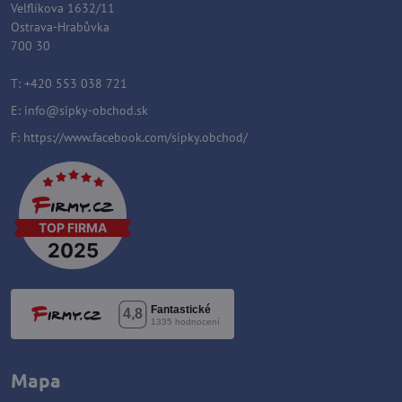
Velflíkova 1632/11
Ostrava-Hrabůvka
700 30
T: +420 553 038 721
E:
info@sipky-obchod.sk
F:
https://www.facebook.com/sipky.obchod/
Mapa