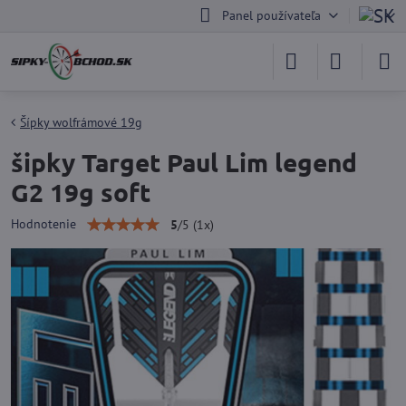
Panel používateľa
Šípky wolfrámové 19g
šipky Target Paul Lim legend
G2 19g soft
Hodnotenie
5
/
5
(
1
x)