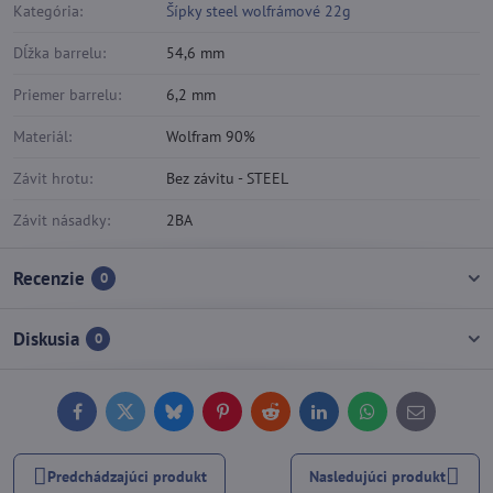
Kategória:
Šípky steel wolfrámové 22g
Dĺžka barrelu:
54,6 mm
Priemer barrelu:
6,2 mm
Materiál:
Wolfram 90%
Závit hrotu:
Bez závitu - STEEL
Závit násadky:
2BA
Recenzie
0
Diskusia
0
Facebook
Twitter
Bluesky
Pinterest
Reddit
LinkedIn
WhatsApp
E-
mail
Predchádzajúci produkt
Nasledujúci produkt