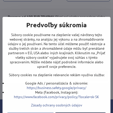
Doprava od 100 EUR ZDARMA
(Platí pri platbe prevodom alebo
kartou).
Predvoľby súkromia
Súbory cookie používame na zlepšenie vašej návštevy tejto
webovej stránky, na analýzu jej výkonu a na zhromažďovanie
údajov o jej používaní. Na tento účel môžeme použiť nástroje a
služby tretích strán a zhromaždené údaje môžu byť prenášané
partnerom v EÚ, USA alebo iných krajinách. Kliknutím na „Prijať
Newsletter
všetky súbory cookie" vyjadrujete svoj súhlas s týmto
spracovaním. Nižšie môžete nájsť podrobné informácie alebo
Odoberať naše novinky:
upraviť svoje preferencie.
Súbory cookies na zlepšenie relevancie reklám využíva služba:
Odoberať
Google Ads / personalizácia & súkromie:
https://business.safety.google/privacy/
Chcem sa prihlásiť k odberu noviniek e-mailom
Meta (Facebook, Instagram):
https://www.facebook.com/privacy/policy/?locale=sk-SK
Zásady ochrany osobných údajov
Kontakt