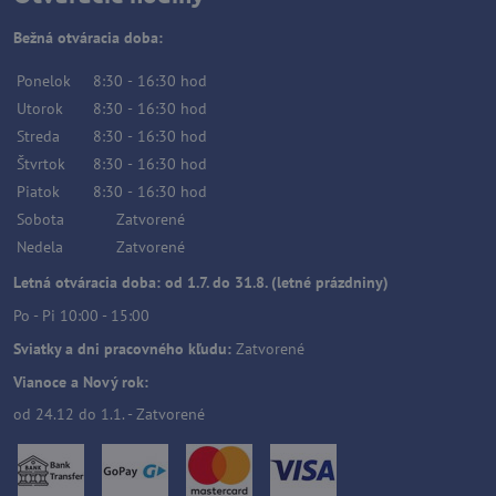
Bežná otváracia doba:
Ponelok
8:30
-
16:30
hod
Utorok
8:30
-
16:30
hod
Streda
8:30
-
16:30
hod
Štvrtok
8:30
-
16:30
hod
Piatok
8:30
-
16:30
hod
Sobota
Zatvorené
Nedela
Zatvorené
Letná otváracia doba: od 1.7. do 31.8. (letné prázdniny)
Po - Pi 10:00 - 15:00
Sviatky a dni pracovného kľudu:
Zatvorené
Vianoce a Nový rok:
od 24.12 do 1.1. - Zatvorené