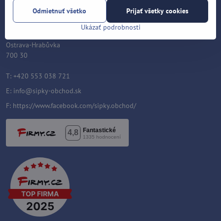
Odmietnuť všetko
Prijať všetky cookies
Šípky-obchod.sk
Roman Šostek
Ukázať podrobnosti
Velflíkova 1632/11
Ostrava-Hrabůvka
700 30
T: +420 553 038 721
E:
info@sipky-obchod.sk
F:
https://www.facebook.com/sipky.obchod/