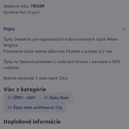
Skladové číslo:
780209
Výrobca:
Red Dragon
Popis
Šípky Snakebite pre najpestrejších hráčov svetových šípok Petera
Wrighta.
Prevedenie šípok zelené, dĺžka tela 54,6mm a priemer 6,2 mm.
Šípky vo Steelová prevedení s oceľovými hrotmi s barrelom o 90%
volfrámu.
Balenie obsahuje: 1 sada šípok (3ks)
Viac z kategórie
ŠÍPKY - SADY
Šípky Steel
Šípky steel wolfrámové 22g
Doplnkové informácie