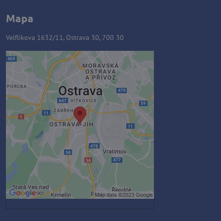
Mapa
Velflíkova 1632/11, Ostrava 30, 700 30
Externý obsah je blokovaný
Voľbami súkromia
Prajete si načítať externý obsah?
Povoliť tentokrát
Povoliť a zapamätať - súhlas s
druhom cookie: Funkčné
Otvoriť obsah v novom okne