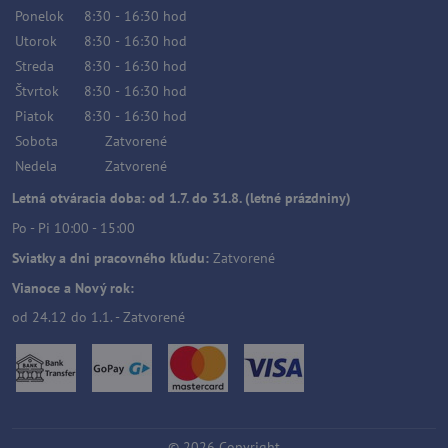
Ponelok
8:30
-
16:30
hod
Utorok
8:30
-
16:30
hod
Streda
8:30
-
16:30
hod
Štvrtok
8:30
-
16:30
hod
Piatok
8:30
-
16:30
hod
Sobota
Zatvorené
Nedela
Zatvorené
Letná otváracia doba: od 1.7. do 31.8. (letné prázdniny)
Po - Pi 10:00 - 15:00
Sviatky a dni pracovného kľudu:
Zatvorené
Vianoce a Nový rok:
od 24.12 do 1.1. - Zatvorené
©
2026
Copyright