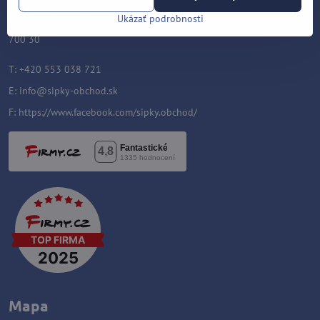
Velflíkova 1632/11
Ukázať podrobnosti
Ostrava-Hrabůvka
700 30
T: +420 553 038 721
E:
info@sipky-obchod.sk
F:
https://www.facebook.com/sipky.obchod/
Mapa