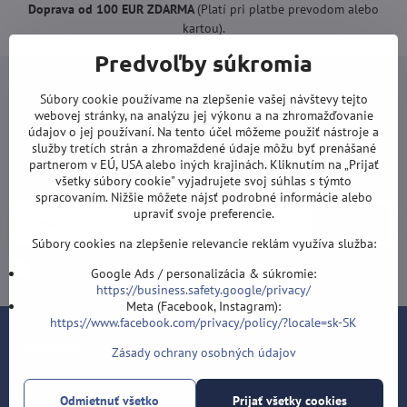
Doprava od 100 EUR ZDARMA
(Platí pri platbe prevodom alebo
kartou).
Predvoľby súkromia
Súbory cookie používame na zlepšenie vašej návštevy tejto
webovej stránky, na analýzu jej výkonu a na zhromažďovanie
údajov o jej používaní. Na tento účel môžeme použiť nástroje a
Newsletter
služby tretích strán a zhromaždené údaje môžu byť prenášané
partnerom v EÚ, USA alebo iných krajinách. Kliknutím na „Prijať
Odoberať naše novinky:
všetky súbory cookie" vyjadrujete svoj súhlas s týmto
spracovaním. Nižšie môžete nájsť podrobné informácie alebo
upraviť svoje preferencie.
Odoberať
Súbory cookies na zlepšenie relevancie reklám využíva služba:
Chcem sa prihlásiť k odberu noviniek e-mailom
Google Ads / personalizácia & súkromie:
https://business.safety.google/privacy/
Meta (Facebook, Instagram):
https://www.facebook.com/privacy/policy/?locale=sk-SK
Kontakt
Zásady ochrany osobných údajov
Šípky-obchod.sk
Roman Šostek
Odmietnuť všetko
Prijať všetky cookies