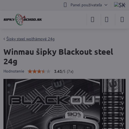
Panel používateľa
Šípky steel wolfrámové 24g
Winmau šipky Blackout steel
24g
Hodnotenie
3.43
/
5
(
7
x)