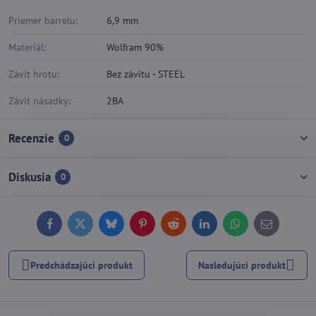
Priemer barrelu:
6,9 mm
Materiál:
Wolfram 90%
Závit hrotu:
Bez závitu - STEEL
Závit násadky:
2BA
Recenzie
0
Diskusia
0
Facebook
Twitter
Bluesky
Pinterest
Reddit
LinkedIn
WhatsApp
E-
mail
Predchádzajúci produkt
Nasledujúci produkt