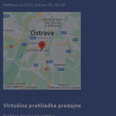
Velflíkova 1632/11, Ostrava 30, 700 30
Externý obsah je blokovaný
Voľbami súkromia
Prajete si načítať externý obsah?
Povoliť tentokrát
Povoliť a zapamätať - súhlas s
druhom cookie: Funkčné
Otvoriť obsah v novom okne
Virtuálna prehliadka predajne
Pozrite sa, ako to u nás vyzerá :-)