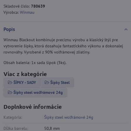
Skladové číslo:
780639
Výrobca:
Winmau
Popis
Winmau Blackout kombinuje precíznu výrobu a klasický štýl pre
vytvorenie šípky, ktorá dosahuje fantastického výkonu a dokonalej
rovnováhy. Vyrobené z 90% volfrámovej zliatiny.
Obsah balenia: 1x sada šípok (3ks).
Viac z kategórie
ŠÍPKY - SADY
Šípky Steel
Šípky steel wolfrámové 24g
Doplnkové informácie
Kategória:
Šípky steel wolfrámové 24g
Dĺžka barrelu:
50,8 mm