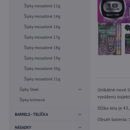
Šípky mosadzné 12g
Šípky mosadzné 14g
Šípky mosadzné 16g
Šípky mosadzné 17g
Šípky mosadzné 18g
Šípky mosadzné 19g
Šípky mosadzné 20g
Šípky mosadzné 21g
Šípky Steel
Unikátné nové š
vyváženú trajekt
Šípky krčmové
Dĺžka tela je 43
BARRELS - TELÍČKA
Obsah balenia: 1
NÁSADKY