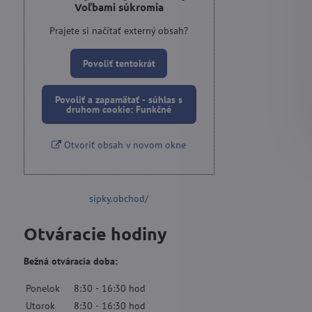
Voľbami súkromia
Prajete si načítať externý obsah?
Povoliť tentokrát
Povoliť a zapamätať - súhlas s
druhom cookie: Funkčné
Otvoriť obsah v novom okne
sipky.obchod/
Otváracie hodiny
Bežná otváracia doba:
Ponelok
8:30
-
16:30
hod
Utorok
8:30
-
16:30
hod