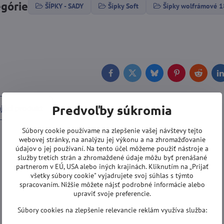
egórie
ŠÍPKY - SADY
Šípky Soft
Šípky wolfrámové 
Facebook
Twitter
Bluesky
Pinterest
Reddit
L
Predvoľby súkromia
júci produkt
Súbory cookie používame na zlepšenie vašej návštevy tejto
webovej stránky, na analýzu jej výkonu a na zhromažďovanie
údajov o jej používaní. Na tento účel môžeme použiť nástroje a
služby tretích strán a zhromaždené údaje môžu byť prenášané
partnerom v EÚ, USA alebo iných krajinách. Kliknutím na „Prijať
všetky súbory cookie" vyjadrujete svoj súhlas s týmto
spracovaním. Nižšie môžete nájsť podrobné informácie alebo
upraviť svoje preferencie.
Súbory cookies na zlepšenie relevancie reklám využíva služba: