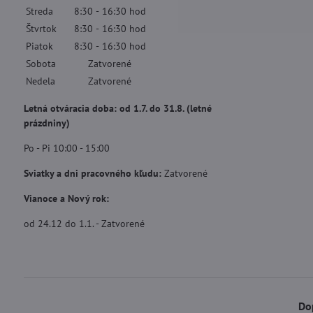
Streda
8:30
-
16:30
hod
Štvrtok
8:30
-
16:30
hod
Piatok
8:30
-
16:30
hod
Sobota
Zatvorené
Nedela
Zatvorené
Letná otváracia doba: od 1.7. do 31.8. (letné
prázdniny)
Po - Pi 10:00 - 15:00
Sviatky a dni pracovného kľudu:
Zatvorené
Vianoce a Nový rok:
od 24.12 do 1.1. - Zatvorené
Do