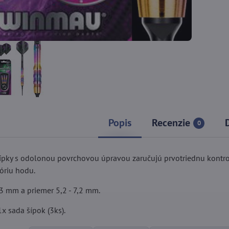
Popis
Recenzie
0
ípky s odolonou povrchovou úpravou zaručujú prvotriednu kontro
óriu hodu.
,3 mm a priemer 5,2 - 7,2 mm.
x sada šípok (3ks).