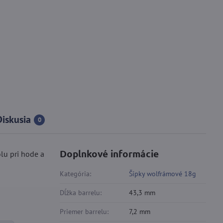
Diskusia
0
Doplnkové informácie
lu pri hode a
Kategória:
Šípky wolfrámové 18g
Dĺžka barrelu:
43,3 mm
Priemer barrelu:
7,2 mm