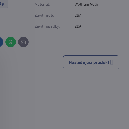
18g
Materiál:
Wolfram 90%
Závit hrotu:
2BA
Závit násadky:
2BA
inkedIn
WhatsApp
E-
mail
Nasledujúci produkt