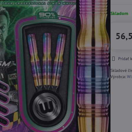
Skladom
56,
Pridať
Skladové čí
Výrobca:
Wi