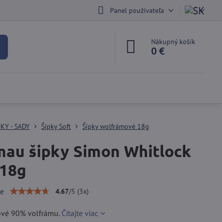
Panel používateľa
Nákupný košík
0 €
PKY - SADY
Šípky Soft
Šípky wolfrámové 18g
au šipky Simon Whitlock
 18g
ie
4.67
/
5
(
3
x)
tové 90% volfrámu.
Čítajte viac