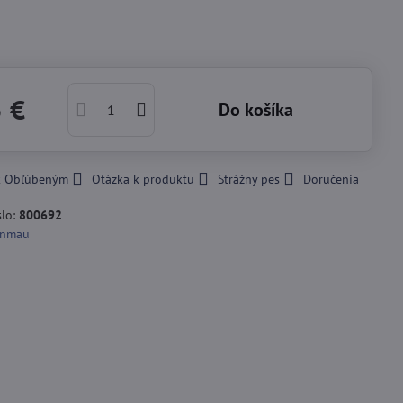
5 €
Do košíka
 k Obľúbeným
Otázka k produktu
Strážny pes
Doručenia
slo:
800692
nmau