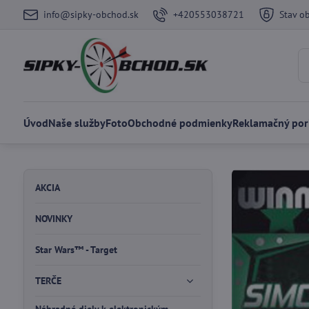
info@sipky-obchod.sk
+420553038721
Stav o
Úvod
Naše služby
Foto
Obchodné podmienky
Reklamačný por
AKCIA
NOVINKY
Star Wars™ - Target
TERČE