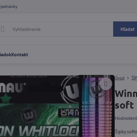
bjednávky
Hľadať
iadok
Kontakt
Úvod
ŠÍ
Winm
soft
Hodnoten
Šípky sof