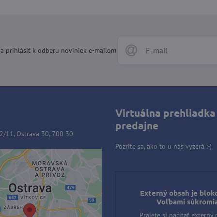
a prihlásiť k odberu noviniek e-mailom
Virtuálna prehliadka
predajne
2/11, Ostrava 30, 700 30
Pozrite sa, ako to u nás vyzerá :-)
ý obsah je blokovaný
ľbami súkromia
Externý obsah je blok
Voľbami súkromi
e si načítať externý obsah?
Prajete si načítať externý