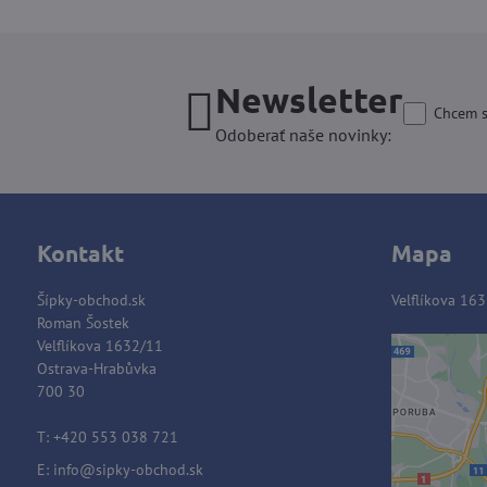
Newsletter
Chcem s
Odoberať naše novinky:
Kontakt
Mapa
Šípky-obchod.sk
Velflíkova 163
Roman Šostek
Velflíkova 1632/11
Ostrava-Hrabůvka
700 30
Extern
Vo
T: +420 553 038 721
Prajet
E:
info@sipky-obchod.sk