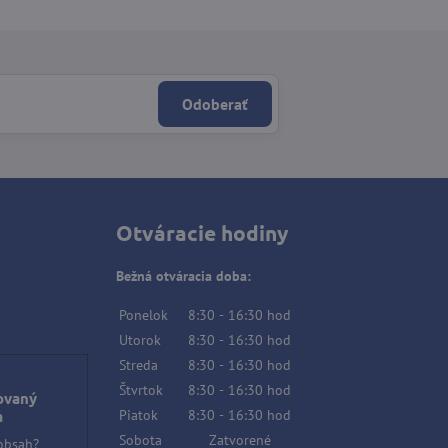
Odoberať
Otváracie hodiny
Bežná otváracia doba:
Ponelok
8:30
-
16:30
hod
Utorok
8:30
-
16:30
hod
Streda
8:30
-
16:30
hod
Štvrtok
8:30
-
16:30
hod
ovaný
Piatok
8:30
-
16:30
hod
a
Sobota
Zatvorené
 obsah?