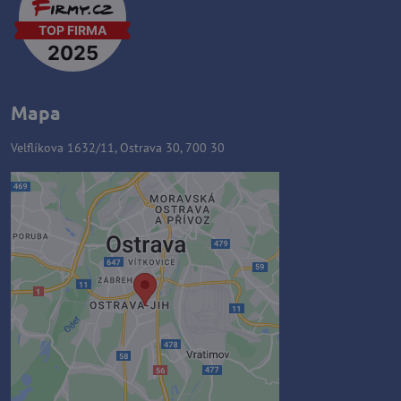
Mapa
Velflíkova 1632/11, Ostrava 30, 700 30
Externý obsah je blokovaný
Voľbami súkromia
Prajete si načítať externý obsah?
Povoliť tentokrát
Povoliť a zapamätať - súhlas s
druhom cookie: Funkčné