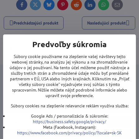
Facebook
Twitter
Bluesky
Pinterest
Reddit
LinkedIn
WhatsApp
E-
mail
Predchádzajúci produkt
Nasledujúci produkt
Predvoľby súkromia
Doprava od 100 EUR ZDARMA
(Platí pri platbe prevodom alebo
kartou).
Súbory cookie používame na zlepšenie vašej návštevy tejto
webovej stránky, na analýzu jej výkonu a na zhromažďovanie
údajov o jej používaní. Na tento účel môžeme použiť nástroje a
služby tretích strán a zhromaždené údaje môžu byť prenášané
partnerom v EÚ, USA alebo iných krajinách. Kliknutím na „Prijať
všetky súbory cookie" vyjadrujete svoj súhlas s týmto
spracovaním. Nižšie môžete nájsť podrobné informácie alebo
Newsletter
upraviť svoje preferencie.
Odoberať naše novinky:
Súbory cookies na zlepšenie relevancie reklám využíva služba:
Google Ads / personalizácia & súkromie:
Odoberať
https://business.safety.google/privacy/
Meta (Facebook, Instagram):
https://www.facebook.com/privacy/policy/?locale=sk-SK
Chcem sa prihlásiť k odberu noviniek e-mailom