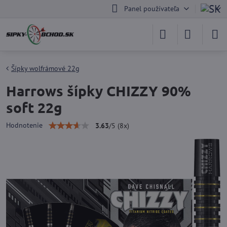
Panel používateľa
Šípky wolfrámové 22g
Harrows šípky CHIZZY 90%
soft 22g
Hodnotenie
3.63
/
5
(
8
x)