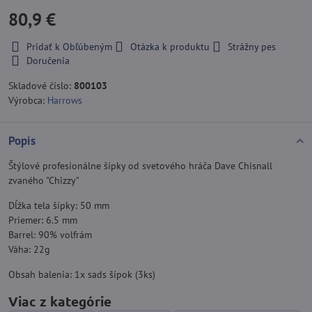
80,9 €
Pridať k Obľúbeným
Otázka k produktu
Strážny pes
Doručenia
Skladové číslo:
800103
Výrobca:
Harrows
Popis
Štýlové profesionálne šípky od svetového hráča Dave Chisnall
zvaného "Chizzy"
Dĺžka tela šípky: 50 mm
Priemer: 6.5 mm
Barrel: 90% volfrám
Váha: 22g
Obsah balenia: 1x sads šípok (3ks)
Viac z kategórie