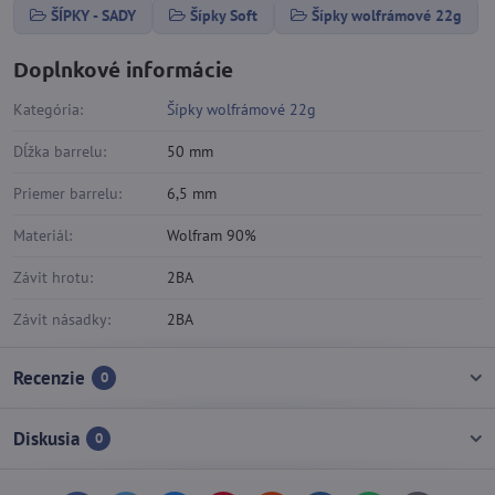
ŠÍPKY - SADY
Šípky Soft
Šípky wolfrámové 22g
Doplnkové informácie
Kategória:
Šípky wolfrámové 22g
Dĺžka barrelu:
50 mm
Priemer barrelu:
6,5 mm
Materiál:
Wolfram 90%
Závit hrotu:
2BA
Závit násadky:
2BA
Recenzie
0
Diskusia
0