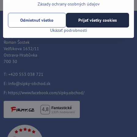
Zásady ochrany osobných údajov
Odmietnuť všetko
Prijať všetky cookies
Kontakt
Ukázať podrobnosti
Šípky-obchod.sk
Roman Šostek
Velflíkova 1632/11
Ostrava-Hrabůvka
700 30
T: +420 553 038 721
E:
info@sipky-obchod.sk
F:
https://www.facebook.com/sipky.obchod/