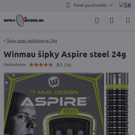
Panel používateľa
Šípky steel wolfrámové 24g
Winmau šípky Aspire steel 24g
Hodnotenie
5
/
5
(
2
x)