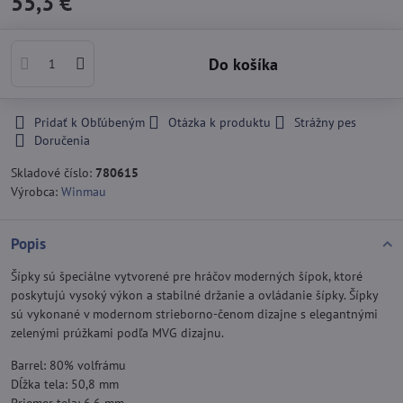
55,3 €
Do košíka
Pridať k Obľúbeným
Otázka k produktu
Strážny pes
Doručenia
Skladové číslo:
780615
Výrobca:
Winmau
Popis
Šípky sú špeciálne vytvorené pre hráčov moderných šípok, ktoré
poskytujú vysoký výkon a stabilné držanie a ovládanie šípky. Šípky
sú vykonané v modernom strieborno-čenom dizajne s elegantnými
zelenými prúžkami podľa MVG dizajnu.
Barrel: 80% volfrámu
Dĺžka tela: 50,8 mm