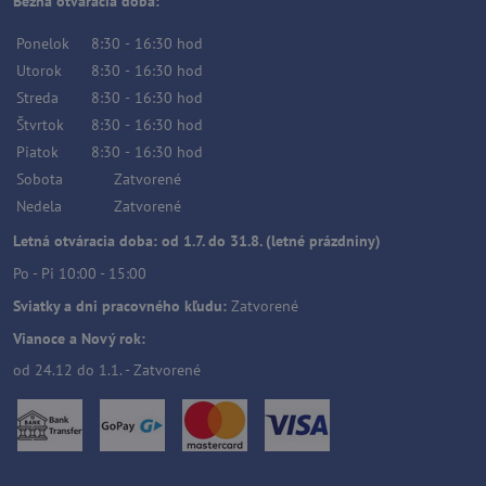
Bežná otváracia doba:
Ponelok
8:30
-
16:30
hod
Utorok
8:30
-
16:30
hod
Streda
8:30
-
16:30
hod
Štvrtok
8:30
-
16:30
hod
Piatok
8:30
-
16:30
hod
Sobota
Zatvorené
Nedela
Zatvorené
Letná otváracia doba: od 1.7. do 31.8. (letné prázdniny)
Po - Pi 10:00 - 15:00
Sviatky a dni pracovného kľudu:
Zatvorené
Vianoce a Nový rok:
od 24.12 do 1.1. - Zatvorené