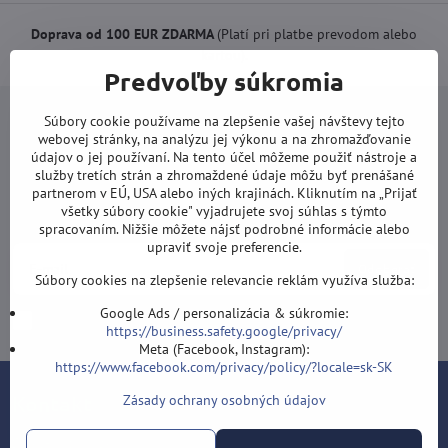
Doprava od 100 EUR ZDARMA
(Platí pri platbe prevodom alebo
kartou).
Predvoľby súkromia
Súbory cookie používame na zlepšenie vašej návštevy tejto
webovej stránky, na analýzu jej výkonu a na zhromažďovanie
údajov o jej používaní. Na tento účel môžeme použiť nástroje a
služby tretích strán a zhromaždené údaje môžu byť prenášané
Newsletter
partnerom v EÚ, USA alebo iných krajinách. Kliknutím na „Prijať
všetky súbory cookie" vyjadrujete svoj súhlas s týmto
Odoberať naše novinky:
spracovaním. Nižšie môžete nájsť podrobné informácie alebo
upraviť svoje preferencie.
Odoberať
Súbory cookies na zlepšenie relevancie reklám využíva služba:
Google Ads / personalizácia & súkromie:
Chcem sa prihlásiť k odberu noviniek e-mailom
https://business.safety.google/privacy/
Meta (Facebook, Instagram):
https://www.facebook.com/privacy/policy/?locale=sk-SK
Kontakt
Zásady ochrany osobných údajov
Šípky-obchod.sk