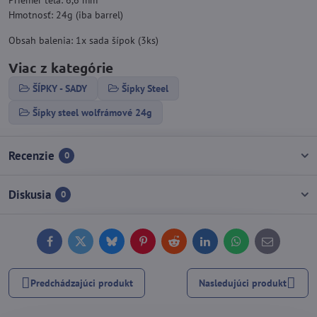
Priemer tela: 6,6 mm
Hmotnosť: 24g (iba barrel)
Obsah balenia: 1x sada šípok (3ks)
Viac z kategórie
ŠÍPKY - SADY
Šípky Steel
Šípky steel wolfrámové 24g
Recenzie
0
Diskusia
0
Facebook
Twitter
Bluesky
Pinterest
Reddit
LinkedIn
WhatsApp
E-
mail
Predchádzajúci produkt
Nasledujúci produkt