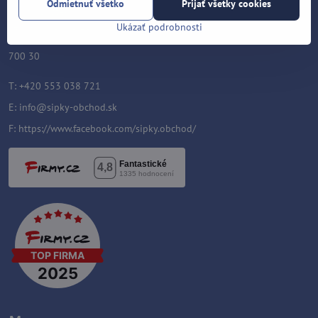
Odmietnuť všetko
Prijať všetky cookies
Roman Šostek
Velflíkova 1632/11
Ukázať podrobnosti
Ostrava-Hrabůvka
700 30
T: +420 553 038 721
E:
info@sipky-obchod.sk
F:
https://www.facebook.com/sipky.obchod/