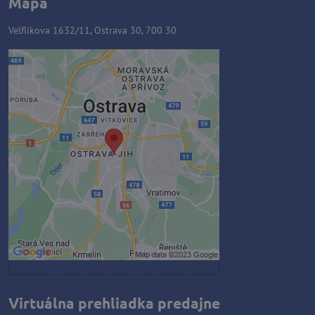
Mapa
Velflíkova 1632/11, Ostrava 30, 700 30
Externý obsah je blokovaný
Voľbami súkromia
Prajete si načítať externý obsah?
Povoliť tentokrát
Povoliť a zapamätať - súhlas s
druhom cookie: Funkčné
Otvoriť obsah v novom okne
Virtuálna prehliadka predajne