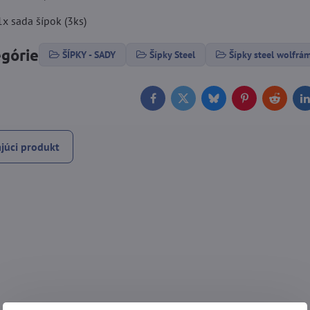
x sada šípok (3ks)
egórie
ŠÍPKY - SADY
Šípky Steel
Šípky steel wolfr
Facebook
Twitter
Bluesky
Pinterest
Reddit
L
júci produkt