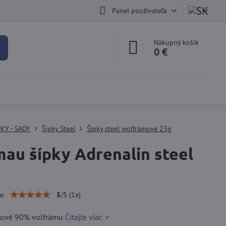
Panel používateľa
Nákupný košík
0 €
PKY - SADY
Šípky Steel
Šípky steel wolfrámové 23g
au šípky Adrenalin steel
ie
5
/
5
(
1
x)
elové 90% volfrámu
Čítajte viac