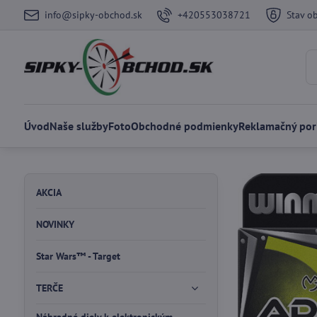
info@sipky-obchod.sk
+420553038721
Stav o
Úvod
Naše služby
Foto
Obchodné podmienky
Reklamačný por
AKCIA
NOVINKY
Star Wars™ - Target
TERČE