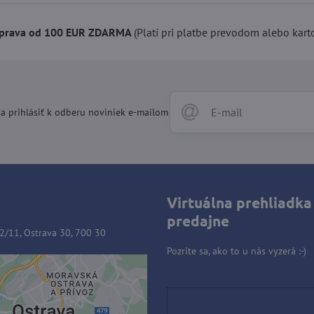
prava od 100 EUR ZDARMA
(Platí pri platbe prevodom alebo kart
a prihlásiť k odberu noviniek e-mailom
Virtuálna prehliadka
predajne
2/11, Ostrava 30, 700 30
Pozrite sa, ako to u nás vyzerá :-)
ý obsah je blokovaný