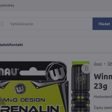
bjednávky
Hľadať
iadok
Kontakt
Úvod
ŠÍ
Winm
23g
Hodnoten
Šípky ste