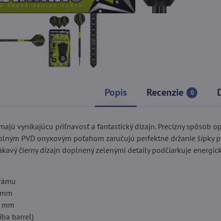
Popis
Recenzie
0
majú vynikajúcu priľnavosť a fantastický dizajn. Precízny spôsob o
olným PVD onyxovým poťahom zaručujú perfektné držanie šípky p
kavý čierny dizajn doplnený zelenými detaily podčiarkuje energick
frámu
6 mm
,1 mm
ba barrel)