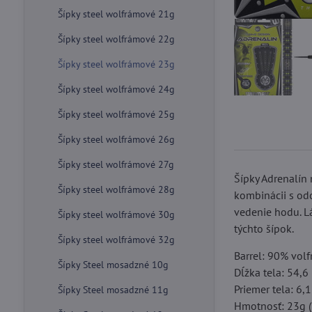
Šípky steel wolfrámové 21g
Šípky steel wolfrámové 22g
Šípky steel wolfrámové 23g
Šípky steel wolfrámové 24g
Šípky steel wolfrámové 25g
Šípky steel wolfrámové 26g
Šípky steel wolfrámové 27g
Šípky Adrenalín 
Šípky steel wolfrámové 28g
kombinácii s od
vedenie hodu. Lá
Šípky steel wolfrámové 30g
týchto šípok.
Šípky steel wolfrámové 32g
Barrel: 90% vol
Šípky Steel mosadzné 10g
Dĺžka tela: 54,
Priemer tela: 6
Šípky Steel mosadzné 11g
Hmotnosť: 23g (i