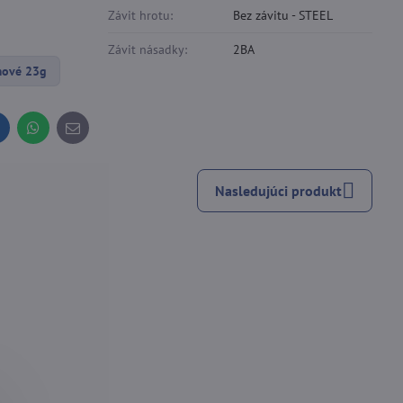
Závit hrotu:
Bez závitu - STEEL
Závit násadky:
2BA
ámové 23g
inkedIn
WhatsApp
E-
mail
Nasledujúci produkt