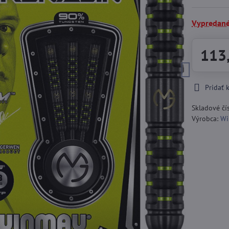
Vypredan
113
Pridať
Skladové čí
Výrobca:
Wi