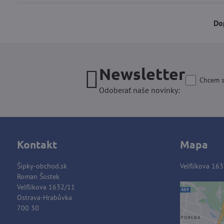
Do
Newsletter
Chcem s
Odoberať naše novinky:
Kontakt
Mapa
Šípky-obchod.sk
Velflíkova 163
Roman Šostek
Velflíkova 1632/11
Ostrava-Hrabůvka
700 30
Extern