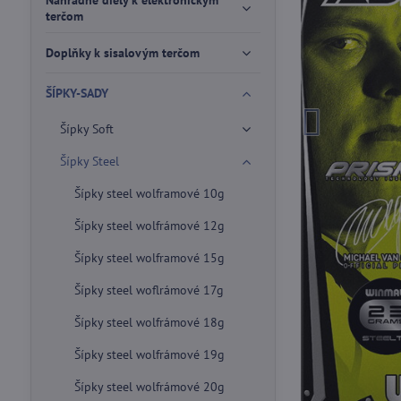
Náhradné diely k elektronickým
terčom
Doplňky k sisalovým terčom
ŠÍPKY-SADY
Šípky Soft
Šípky Steel
Šípky steel wolframové 10g
Šípky steel wolfrámové 12g
Šípky steel wolframové 15g
Šípky steel woflrámové 17g
Šípky steel wolfrámové 18g
Šípky steel wolfrámové 19g
Šípky steel wolfrámové 20g