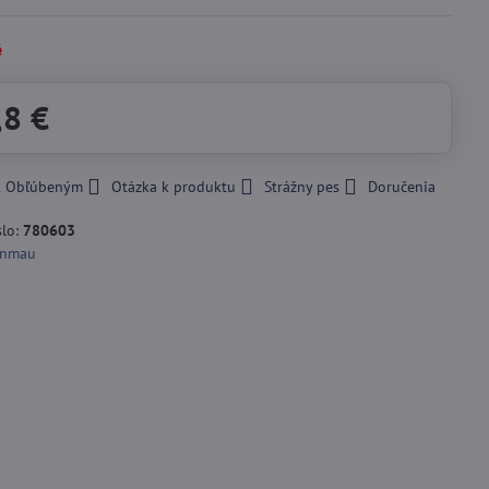
é
,8 €
 k Obľúbeným
Otázka k produktu
Strážny pes
Doručenia
slo:
780603
nmau