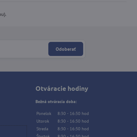
ou).
Odoberať
Otváracie hodiny
Bežná otváracia doba:
Ponelok
8:30
-
16:30
hod
Utorok
8:30
-
16:30
hod
Streda
8:30
-
16:30
hod
Štvrtok
8:30
-
16:30
hod