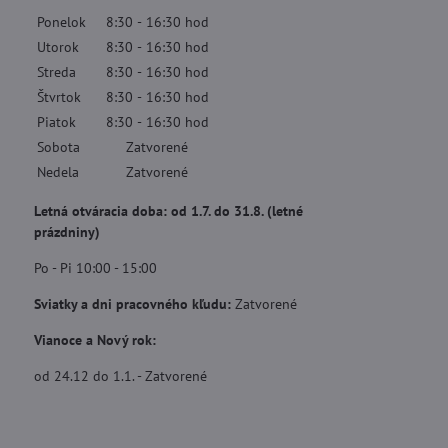
Ponelok
8:30
-
16:30
hod
Utorok
8:30
-
16:30
hod
Streda
8:30
-
16:30
hod
Štvrtok
8:30
-
16:30
hod
Piatok
8:30
-
16:30
hod
Sobota
Zatvorené
Nedela
Zatvorené
Letná otváracia doba: od 1.7. do 31.8. (letné
prázdniny)
Po - Pi 10:00 - 15:00
Sviatky a dni pracovného kľudu:
Zatvorené
Vianoce a Nový rok:
od 24.12 do 1.1. - Zatvorené