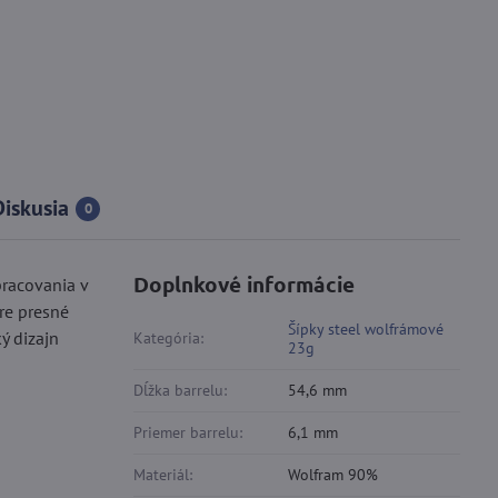
Diskusia
0
Doplnkové informácie
pracovania v
re presné
Šípky steel wolfrámové
ý dizajn
Kategória:
23g
Dĺžka barrelu:
54,6 mm
Priemer barrelu:
6,1 mm
Materiál:
Wolfram 90%