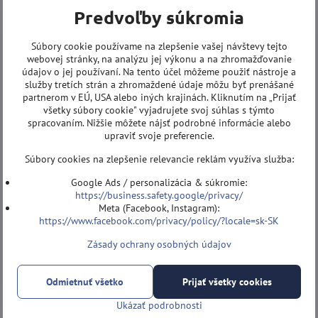
Predvoľby súkromia
Súbory cookie používame na zlepšenie vašej návštevy tejto
webovej stránky, na analýzu jej výkonu a na zhromažďovanie
údajov o jej používaní. Na tento účel môžeme použiť nástroje a
služby tretích strán a zhromaždené údaje môžu byť prenášané
partnerom v EÚ, USA alebo iných krajinách. Kliknutím na „Prijať
všetky súbory cookie" vyjadrujete svoj súhlas s týmto
spracovaním. Nižšie môžete nájsť podrobné informácie alebo
upraviť svoje preferencie.
Súbory cookies na zlepšenie relevancie reklám využíva služba:
Google Ads / personalizácia & súkromie:
https://business.safety.google/privacy/
Meta (Facebook, Instagram):
https://www.facebook.com/privacy/policy/?locale=sk-SK
Zásady ochrany osobných údajov
Odmietnuť všetko
Prijať všetky cookies
Ukázať podrobnosti