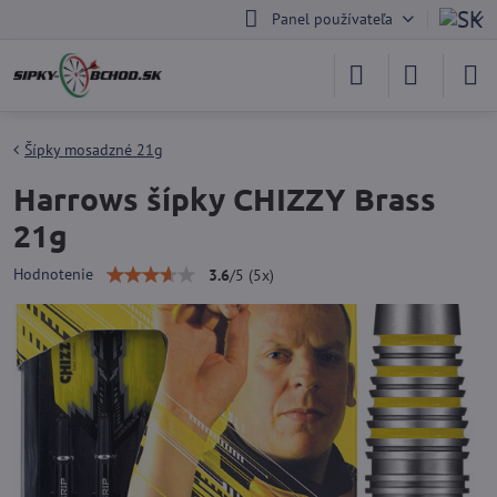
Panel používateľa
Šípky mosadzné 21g
Harrows šípky CHIZZY Brass
21g
Hodnotenie
3.6
/
5
(
5
x)