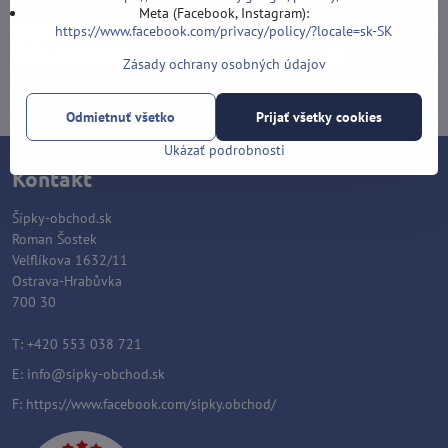
Meta (Facebook, Instagram):
https://www.facebook.com/privacy/policy/?locale=sk-SK
Odoberať
Zásady ochrany osobných údajov
Chcem sa prihlásiť k odberu noviniek e-mailom
Odmietnuť všetko
Prijať všetky cookies
Ukázať podrobnosti
Kontakt
Šípky-obchod.sk
Roman Šostek
Velflíkova 1632/11
Ostrava-Hrabůvka
700 30
T: +420 553 038 721
E:
info@sipky-obchod.sk
F:
https://www.facebook.com/sipky.obchod/