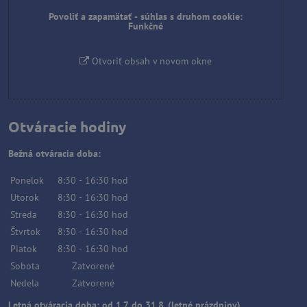
Povoliť a zapamätať - súhlas s druhom cookie:
Funkčné
Otvoriť obsah v novom okne
Otváracie hodiny
Bežná otváracia doba:
Ponelok
8:30
-
16:30
hod
Utorok
8:30
-
16:30
hod
Streda
8:30
-
16:30
hod
Štvrtok
8:30
-
16:30
hod
Piatok
8:30
-
16:30
hod
Sobota
Zatvorené
Nedela
Zatvorené
Letná otváracia doba: od 1.7. do 31.8. (letné prázdniny)