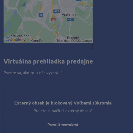
Povoliť tentokrát
Povoliť a zapamätať - súhlas s
druhom cookie: Funkčné
Otvoriť obsah v novom okne
Virtuálna prehliadka predajne
Pozrite sa, ako to u nás vyzerá :-)
Externý obsah je blokovaný Voľbami súkromia
Prajete si načítať externý obsah?
Povoliť tentokrát