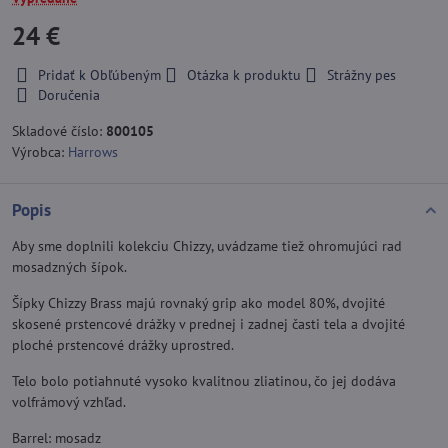
24 €
Pridať k Obľúbeným
Otázka k produktu
Strážny pes
Doručenia
Skladové číslo:
800105
Výrobca:
Harrows
Popis
Aby sme doplnili kolekciu Chizzy, uvádzame tiež ohromujúci rad
mosadzných šípok.
Šípky Chizzy Brass majú rovnaký grip ako model 80%, dvojité
skosené prstencové drážky v prednej i zadnej časti tela a dvojité
ploché prstencové drážky uprostred.
Telo bolo potiahnuté vysoko kvalitnou zliatinou, čo jej dodáva
volfrámový vzhľad.
Barrel: mosadz