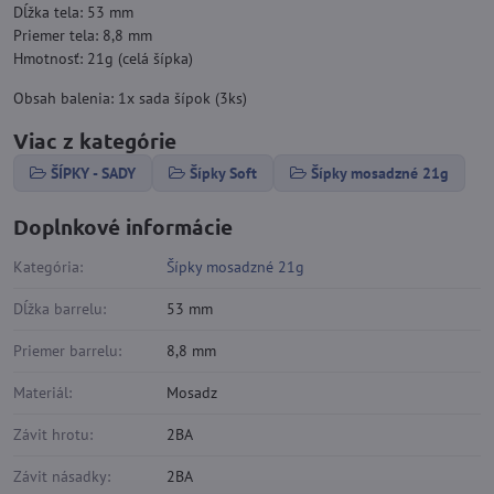
Dĺžka tela: 53 mm
Priemer tela: 8,8 mm
Hmotnosť: 21g (celá šípka)
Obsah balenia: 1x sada šípok (3ks)
Viac z kategórie
ŠÍPKY - SADY
Šípky Soft
Šípky mosadzné 21g
Doplnkové informácie
Kategória:
Šípky mosadzné 21g
Dĺžka barrelu:
53 mm
Priemer barrelu:
8,8 mm
Materiál:
Mosadz
Závit hrotu:
2BA
Závit násadky:
2BA