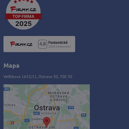
Mapa
Velflíkova 1632/11, Ostrava 30, 700 30
Externý obsah je blokovaný
Voľbami súkromia
Prajete si načítať externý obsah?