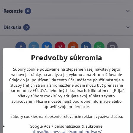
Recenzie
0
Diskusia
0
Facebook
Twitter
Bluesky
Pinterest
Reddit
LinkedIn
WhatsApp
E-
mail
Predvoľby súkromia
Súbory cookie používame na zlepšenie vašej návštevy tejto
webovej stránky, na analýzu jej výkonu a na zhromažďovanie
Doprava od 100 EUR ZDARMA
(Platí pri platbe prevodom alebo
údajov o jej používaní. Na tento účel môžeme použiť nástroje a
kartou).
služby tretích strán a zhromaždené údaje môžu byť prenášané
partnerom v EÚ, USA alebo iných krajinách. Kliknutím na „Prijať
všetky súbory cookie" vyjadrujete svoj súhlas s týmto
spracovaním. Nižšie môžete nájsť podrobné informácie alebo
upraviť svoje preferencie.
Súbory cookies na zlepšenie relevancie reklám využíva služba:
Newsletter
Google Ads / personalizácia & súkromie:
Odoberať naše novinky:
https://business.safety.google/privacy/