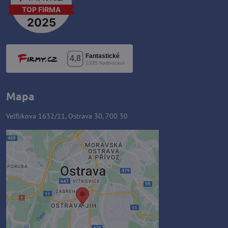
Mapa
Velflíkova 1632/11, Ostrava 30, 700 30
Externý obsah je blokovaný
Voľbami súkromia
Prajete si načítať externý obsah?
Povoliť tentokrát