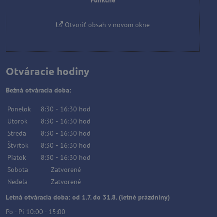
Funkčné
Otvoriť obsah v novom okne
Otváracie hodiny
Bežná otváracia doba:
Ponelok
8:30
-
16:30
hod
Utorok
8:30
-
16:30
hod
Streda
8:30
-
16:30
hod
Štvrtok
8:30
-
16:30
hod
Piatok
8:30
-
16:30
hod
Sobota
Zatvorené
Nedela
Zatvorené
Letná otváracia doba: od 1.7. do 31.8. (letné prázdniny)
Po - Pi 10:00 - 15:00