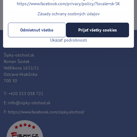
Odoberať
https://www.facebook.com/privacy/policy/?locale=sk-SK
Zásady ochrany osobných údajov
Chcem sa prihlásiť k odberu noviniek e-mailom
Odmietnuť všetko
Prijať všetky cookies
Ukázať podrobnosti
Kontakt
Šípky-obchod.sk
Roman Šostek
Velflíkova 1632/11
Ostrava-Hrabůvka
700 30
T: +420 553 038 721
E:
info@sipky-obchod.sk
F:
https://www.facebook.com/sipky.obchod/