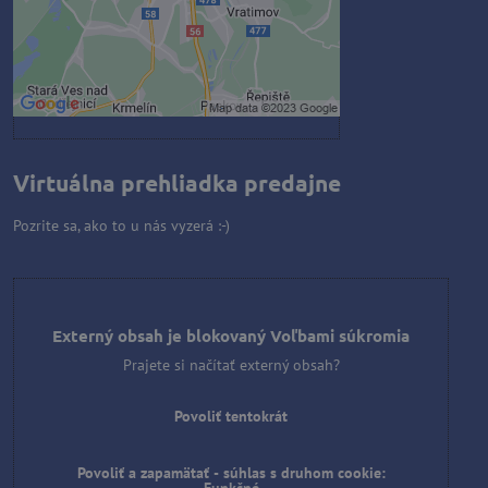
Povoliť a zapamätať - súhlas s
druhom cookie: Funkčné
Otvoriť obsah v novom okne
Virtuálna prehliadka predajne
Pozrite sa, ako to u nás vyzerá :-)
Externý obsah je blokovaný Voľbami súkromia
Prajete si načítať externý obsah?
Povoliť tentokrát
Povoliť a zapamätať - súhlas s druhom cookie: