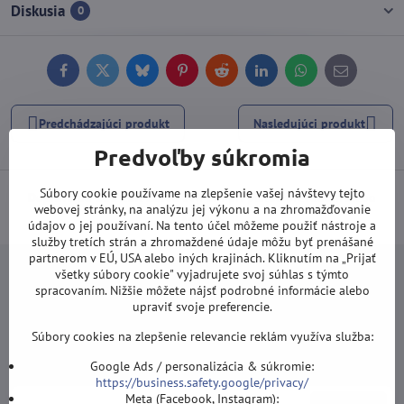
Diskusia
0
Facebook
Twitter
Bluesky
Pinterest
Reddit
LinkedIn
WhatsApp
E-
mail
Predchádzajúci produkt
Nasledujúci produkt
Predvoľby súkromia
Súbory cookie používame na zlepšenie vašej návštevy tejto
Doprava od 100 EUR ZDARMA
(Platí pri platbe prevodom alebo
webovej stránky, na analýzu jej výkonu a na zhromažďovanie
kartou).
údajov o jej používaní. Na tento účel môžeme použiť nástroje a
služby tretích strán a zhromaždené údaje môžu byť prenášané
partnerom v EÚ, USA alebo iných krajinách. Kliknutím na „Prijať
všetky súbory cookie" vyjadrujete svoj súhlas s týmto
spracovaním. Nižšie môžete nájsť podrobné informácie alebo
upraviť svoje preferencie.
Newsletter
Súbory cookies na zlepšenie relevancie reklám využíva služba:
Odoberať naše novinky:
Google Ads / personalizácia & súkromie:
https://business.safety.google/privacy/
Meta (Facebook, Instagram):