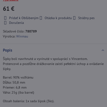
61 €
Pridať k Obľúbeným
Otázka k produktu
Strážny pes
Doručenia
Skladové číslo:
780789
Výrobca:
Winmau
Popis
Šípky boli navrhnuté a vyvinuté v spolupráci s Vincentom.
Prstencové a pozdĺžne drážkovanie zaistí pefektní úchop a ovládanie
šípky.
Barrel: 90% volfrámu
Dĺžka: 50,8 mm
Priemer: 6,8 mm
Váha: 25g (iba barrel)
Obsah balenia: 1x sada šípok (3ks).