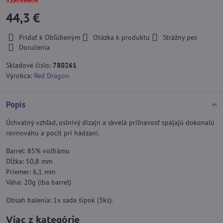
44,3 €
Pridať k Obľúbeným
Otázka k produktu
Strážny pes
Doručenia
Skladové číslo:
780261
Výrobca:
Red Dragon
Popis
Úchvatný vzhľad, oslnivý dizajn a skvelá priľnavosť spájajú dokonalú
rovnováhu a pocit pri hádzaní.
Barrel: 85% volfrámu
Dĺžka: 50,8 mm
Priemer: 6,1 mm
Váha: 20g (iba barrel)
Obsah balenia: 1x sada šípok (3ks).
Viac z kategórie