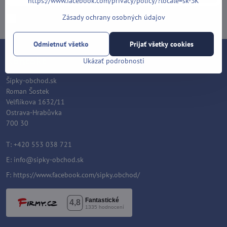
https://www.facebook.com/privacy/policy/?locale=sk-SK
Zásady ochrany osobných údajov
Chcem sa prihlásiť k odberu noviniek e-mailom
Odmietnuť všetko
Prijať všetky cookies
Kontakt
Ukázať podrobnosti
Šípky-obchod.sk
Roman Šostek
Velflíkova 1632/11
Ostrava-Hrabůvka
700 30
T: +420 553 038 721
E:
info@sipky-obchod.sk
F:
https://www.facebook.com/sipky.obchod/