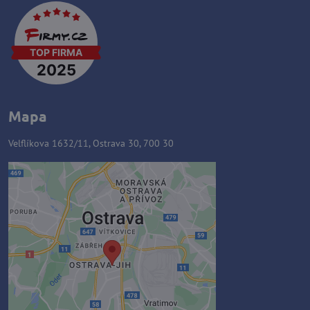
Mapa
Velflíkova 1632/11, Ostrava 30, 700 30
Externý obsah je blokovaný
Voľbami súkromia
Prajete si načítať externý obsah?
Povoliť tentokrát