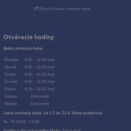
Otvoriť obsah v novom okne
Otváracie hodiny
Bežná otváracia doba:
Ponelok
8:30
-
16:30
hod
Utorok
8:30
-
16:30
hod
Streda
8:30
-
16:30
hod
Štvrtok
8:30
-
16:30
hod
Piatok
8:30
-
16:30
hod
Sobota
Zatvorené
Nedela
Zatvorené
Letná otváracia doba: od 1.7. do 31.8. (letné prázdniny)
Po - Pi 10:00 - 15:00
Sviatky a dni pracovného kľudu:
Zatvorené