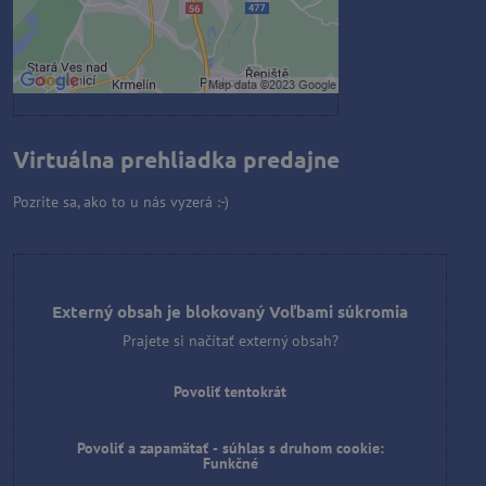
Povoliť a zapamätať - súhlas s
druhom cookie: Funkčné
Otvoriť obsah v novom okne
Virtuálna prehliadka predajne
Pozrite sa, ako to u nás vyzerá :-)
Externý obsah je blokovaný Voľbami súkromia
Prajete si načítať externý obsah?
Povoliť tentokrát
Povoliť a zapamätať - súhlas s druhom cookie:
Funkčné