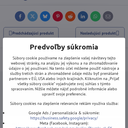
Facebook
Twitter
Bluesky
Pinterest
Reddit
LinkedIn
WhatsApp
E-
mail
Predchádzajúci produkt
Nasledujúci produkt
Predvoľby súkromia
Doprava od 100 EUR ZDARMA
(Platí pri platbe prevodom alebo
Súbory cookie používame na zlepšenie vašej návštevy tejto
kartou).
webovej stránky, na analýzu jej výkonu a na zhromažďovanie
údajov o jej používaní. Na tento účel môžeme použiť nástroje a
služby tretích strán a zhromaždené údaje môžu byť prenášané
partnerom v EÚ, USA alebo iných krajinách. Kliknutím na „Prijať
všetky súbory cookie" vyjadrujete svoj súhlas s týmto
spracovaním. Nižšie môžete nájsť podrobné informácie alebo
upraviť svoje preferencie.
Newsletter
Súbory cookies na zlepšenie relevancie reklám využíva služba:
Odoberať naše novinky:
Google Ads / personalizácia & súkromie:
https://business.safety.google/privacy/
Meta (Facebook, Instagram):
Odoberať