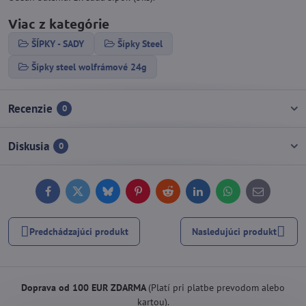
Viac z kategórie
ŠÍPKY - SADY
Šípky Steel
Šípky steel wolfrámové 24g
Recenzie
0
Diskusia
0
Facebook
Twitter
Bluesky
Pinterest
Reddit
LinkedIn
WhatsApp
E-
mail
Predchádzajúci produkt
Nasledujúci produkt
Doprava od 100 EUR ZDARMA
(Platí pri platbe prevodom alebo
kartou).