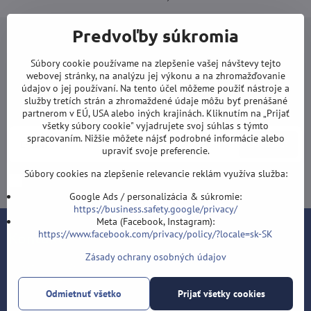
Predvoľby súkromia
Súbory cookie používame na zlepšenie vašej návštevy tejto
webovej stránky, na analýzu jej výkonu a na zhromažďovanie
Newsletter
údajov o jej používaní. Na tento účel môžeme použiť nástroje a
služby tretích strán a zhromaždené údaje môžu byť prenášané
Odoberať naše novinky:
partnerom v EÚ, USA alebo iných krajinách. Kliknutím na „Prijať
všetky súbory cookie" vyjadrujete svoj súhlas s týmto
spracovaním. Nižšie môžete nájsť podrobné informácie alebo
Odoberať
upraviť svoje preferencie.
Súbory cookies na zlepšenie relevancie reklám využíva služba:
Chcem sa prihlásiť k odberu noviniek e-mailom
Google Ads / personalizácia & súkromie:
https://business.safety.google/privacy/
Meta (Facebook, Instagram):
https://www.facebook.com/privacy/policy/?locale=sk-SK
Kontakt
Zásady ochrany osobných údajov
Šípky-obchod.sk
Roman Šostek
Odmietnuť všetko
Prijať všetky cookies
Velflíkova 1632/11
Ostrava-Hrabůvka