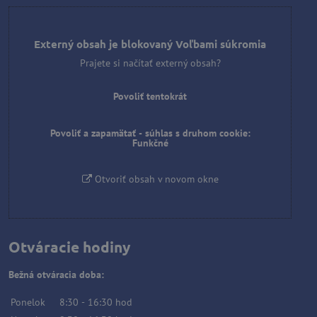
Externý obsah je blokovaný Voľbami súkromia
Prajete si načítať externý obsah?
Povoliť tentokrát
Povoliť a zapamätať - súhlas s druhom cookie:
Funkčné
Otvoriť obsah v novom okne
Otváracie hodiny
Bežná otváracia doba:
Ponelok
8:30
-
16:30
hod