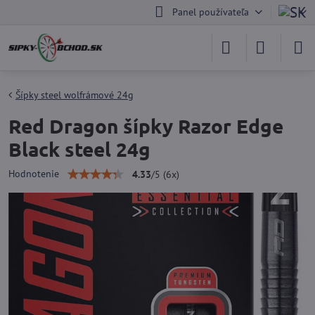
Panel používateľa
Šípky steel wolfrámové 24g
Red Dragon šípky Razor Edge
Black steel 24g
Hodnotenie
4.33
/
5
(
6
x)