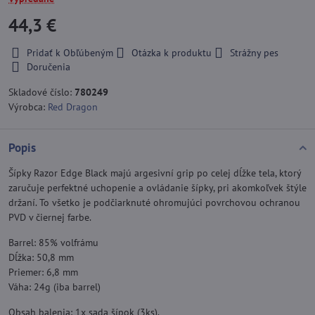
44,3 €
Pridať k Obľúbeným
Otázka k produktu
Strážny pes
Doručenia
Skladové číslo:
780249
Výrobca:
Red Dragon
Popis
Šípky Razor Edge Black majú argesivní grip po celej dĺžke tela, ktorý
zaručuje perfektné uchopenie a ovládanie šípky, pri akomkoľvek štýle
držaní. To všetko je podčiarknuté ohromujúci povrchovou ochranou
PVD v čiernej farbe.
Barrel: 85% volfrámu
Dĺžka: 50,8 mm
Priemer: 6,8 mm
Váha: 24g (iba barrel)
Obsah balenia: 1x sada šípok (3ks).