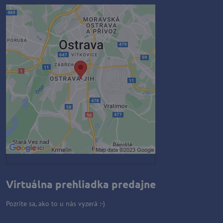
Externý obsah je blokovaný
Voľbami súkromia
Prajete si načítať externý obsah?
Povoliť tentokrát
Povoliť a zapamätať - súhlas s
druhom cookie: Funkčné
Otvoriť obsah v novom okne
Virtuálna prehliadka predajne
Pozrite sa, ako to u nás vyzerá :-)