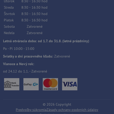
Utorok
8:30
-
16:30
hod
Streda
8:30
-
16:30
hod
Štvrtok
8:30
-
16:30
hod
Piatok
8:30
-
16:30
hod
Sobota
Zatvorené
Nedela
Zatvorené
Letná otváracia doba: od 1.7. do 31.8. (letné prázdniny)
Po - Pi 10:00 - 15:00
Sviatky a dni pracovného kľudu:
Zatvorené
Vianoce a Nový rok:
od 24.12 do 1.1. - Zatvorené
©
2026
Copyright
Predvoľby súkromia
Zásady ochrany osobných údajov