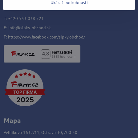
Ukázať podrobnosti
700 30
T: +420 553 038 721
E:
info@sipky-obchod.sk
F:
https://www.facebook.com/sipky.obchod/
Mapa
Velflíkova 1632/11, Ostrava 30, 700 30