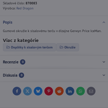
Skladové číslo:
870083
Výrobca:
Red Dragon
Popis
Gumové okružie k sisalovému terču v dizajne Gerwyn Price IceMan.
Viac z kategórie
Doplňky k sisalovým terčom
Okružie
Recenzie
0
Diskusia
0
Facebook
Twitter
Bluesky
Pinterest
Reddit
LinkedIn
WhatsApp
E-
mail