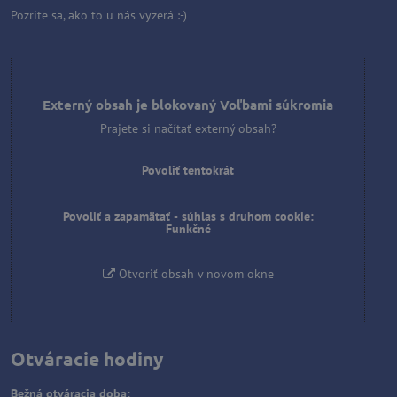
Pozrite sa, ako to u nás vyzerá :-)
Externý obsah je blokovaný Voľbami súkromia
Prajete si načítať externý obsah?
Povoliť tentokrát
Povoliť a zapamätať - súhlas s druhom cookie:
Funkčné
Otvoriť obsah v novom okne
Otváracie hodiny
Bežná otváracia doba: