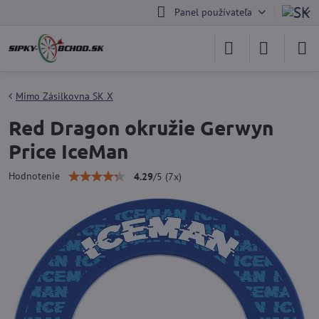
Panel používateľa
Mimo Zásilkovna SK X
Red Dragon okružie Gerwyn
Price IceMan
Hodnotenie
4.29
/
5
(
7
x)