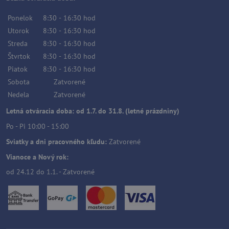
Ponelok
8:30
-
16:30
hod
Utorok
8:30
-
16:30
hod
Streda
8:30
-
16:30
hod
Štvrtok
8:30
-
16:30
hod
Piatok
8:30
-
16:30
hod
Sobota
Zatvorené
Nedela
Zatvorené
Letná otváracia doba: od 1.7. do 31.8. (letné prázdniny)
Po - Pi 10:00 - 15:00
Sviatky a dni pracovného kľudu:
Zatvorené
Vianoce a Nový rok:
od 24.12 do 1.1. - Zatvorené