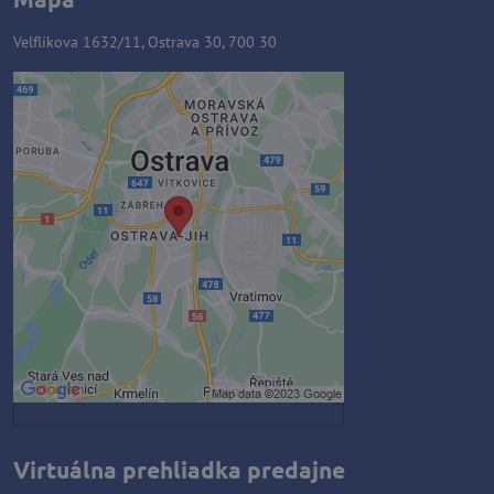
Velflíkova 1632/11, Ostrava 30, 700 30
Externý obsah je blokovaný
Voľbami súkromia
Prajete si načítať externý obsah?
Povoliť tentokrát
Povoliť a zapamätať - súhlas s
druhom cookie: Funkčné
Otvoriť obsah v novom okne
Virtuálna prehliadka predajne