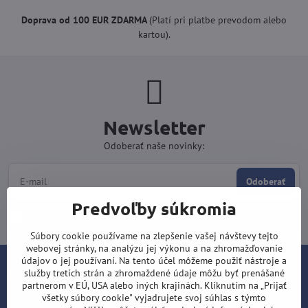
Doprava od 100 EUR ZDARMA
(Platí pri platbe prevodom alebo
kartou).
Newsletter
Odoberať naše novinky:
Odoberať
Predvoľby súkromia
Chcem sa prihlásiť k odberu noviniek e-mailom
Súbory cookie používame na zlepšenie vašej návštevy tejto
webovej stránky, na analýzu jej výkonu a na zhromažďovanie
údajov o jej používaní. Na tento účel môžeme použiť nástroje a
Kontakt
služby tretích strán a zhromaždené údaje môžu byť prenášané
partnerom v EÚ, USA alebo iných krajinách. Kliknutím na „Prijať
všetky súbory cookie" vyjadrujete svoj súhlas s týmto
Šípky-obchod.sk