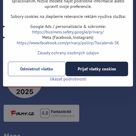
spracovaním. Nižšie môžete nájsť podrobné informácie alebo
Roman Šostek
upraviť svoje preferencie.
Velflíkova 1632/11
Ostrava-Hrabůvka
Súbory cookies na zlepšenie relevancie reklám využíva služba:
700 30
Google Ads / personalizácia & súkromie:
https://business.safety.google/privacy/
T: +420 553 038 721
Meta (Facebook, Instagram):
https://www.facebook.com/privacy/policy/?locale=sk-SK
E:
info@sipky-obchod.sk
Zásady ochrany osobných údajov
F:
https://www.facebook.com/sipky.obchod/
Odmietnuť všetko
Prijať všetky cookies
Ukázať podrobnosti
Mapa