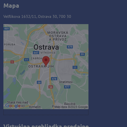
Mapa
Velflíkova 1632/11, Ostrava 30, 700 30
Externý obsah je blokovaný
Voľbami súkromia
Prajete si načítať externý obsah?
Povoliť tentokrát
Povoliť a zapamätať - súhlas s
druhom cookie: Funkčné
Otvoriť obsah v novom okne
Virtuálna prehliadka predajne