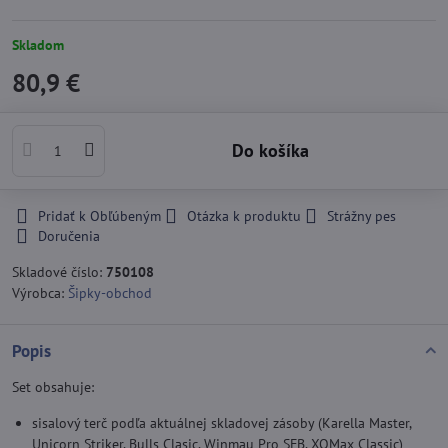
Skladom
80,9 €
Do košíka
Pridať k Obľúbeným
Otázka k produktu
Strážny pes
Doručenia
Skladové číslo:
750108
Výrobca:
Šipky-obchod
Popis
Set obsahuje:
sisalový terč podľa aktuálnej skladovej zásoby (Karella Master,
Unicorn Striker, Bulls Clasic, Winmau Pro SFB, XQMax Classic)