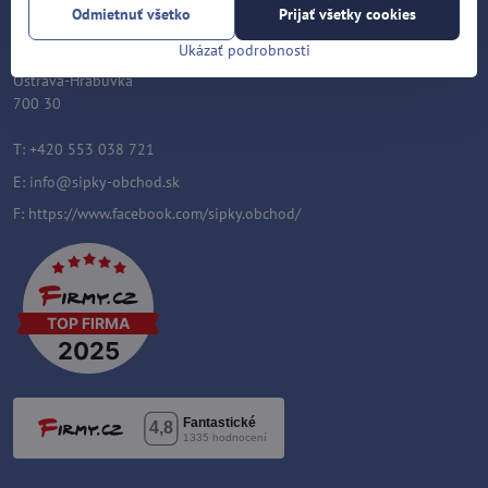
Šípky-obchod.sk
Odmietnuť všetko
Prijať všetky cookies
Roman Šostek
Ukázať podrobnosti
Velflíkova 1632/11
Ostrava-Hrabůvka
700 30
T: +420 553 038 721
E:
info@sipky-obchod.sk
F:
https://www.facebook.com/sipky.obchod/