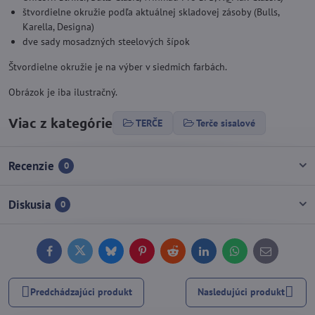
štvordielne okružie podľa aktuálnej skladovej zásoby (Bulls,
Karella, Designa)
dve sady mosadzných steelových šípok
Štvordielne okružie je na výber v siedmich farbách.
Obrázok je iba ilustračný.
Viac z kategórie
TERČE
Terče sisalové
Recenzie
0
Diskusia
0
Facebook
Twitter
Bluesky
Pinterest
Reddit
LinkedIn
WhatsApp
E-
mail
Predchádzajúci produkt
Nasledujúci produkt