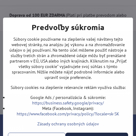
Doprava od 100 EUR ZDARMA
(Platí pri platbe prevodom alebo
kartou).
Predvoľby súkromia
Súbory cookie používame na zlepšenie vašej návštevy tejto
webovej stránky, na analýzu jej výkonu a na zhromažďovanie
údajov o jej používaní. Na tento účel môžeme použiť nástroje a
služby tretích strán a zhromaždené údaje môžu byť prenášané
Newsletter
partnerom v EÚ, USA alebo iných krajinách. Kliknutím na „Prijať
všetky súbory cookie" vyjadrujete svoj súhlas s týmto
Odoberať naše novinky:
spracovaním. Nižšie môžete nájsť podrobné informácie alebo
upraviť svoje preferencie.
Odoberať
Súbory cookies na zlepšenie relevancie reklám využíva služba:
Google Ads / personalizácia & súkromie:
Chcem sa prihlásiť k odberu noviniek e-mailom
https://business.safety.google/privacy/
Meta (Facebook, Instagram):
https://www.facebook.com/privacy/policy/?locale=sk-SK
Zásady ochrany osobných údajov
Kontakt