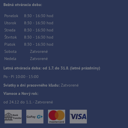
Bežná otváracia doba:
Ponelok
8:30
-
16:30
hod
Utorok
8:30
-
16:30
hod
Streda
8:30
-
16:30
hod
Štvrtok
8:30
-
16:30
hod
Piatok
8:30
-
16:30
hod
Sobota
Zatvorené
Nedela
Zatvorené
Letná otváracia doba: od 1.7. do 31.8. (letné prázdniny)
Po - Pi 10:00 - 15:00
Sviatky a dni pracovného kľudu:
Zatvorené
Vianoce a Nový rok:
od 24.12 do 1.1. - Zatvorené