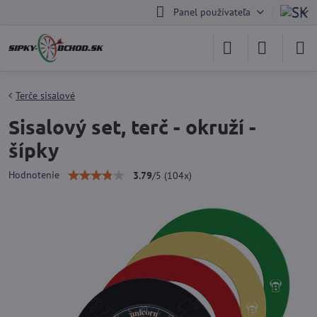
Panel používateľa
Terče sisalové
Sisalový set, terč - okruží -
šípky
Hodnotenie
3.79
/
5
(
104
x)