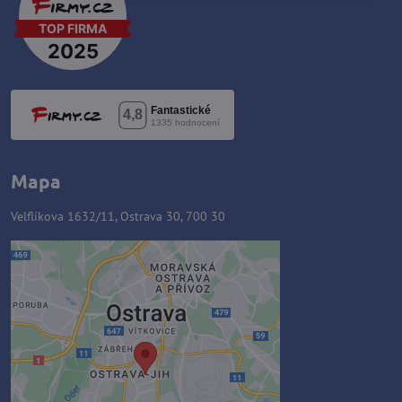
Mapa
Velflíkova 1632/11, Ostrava 30, 700 30
Externý obsah je blokovaný
Voľbami súkromia
Prajete si načítať externý obsah?
Povoliť tentokrát