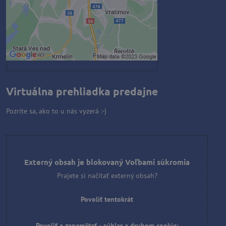
Povoliť a zapamätať - súhlas s
druhom cookie: Funkčné
Otvoriť obsah v novom okne
Virtuálna prehliadka predajne
Pozrite sa, ako to u nás vyzerá :-)
Externý obsah je blokovaný Voľbami súkromia
Prajete si načítať externý obsah?
Povoliť tentokrát
Povoliť a zapamätať - súhlas s druhom cookie: