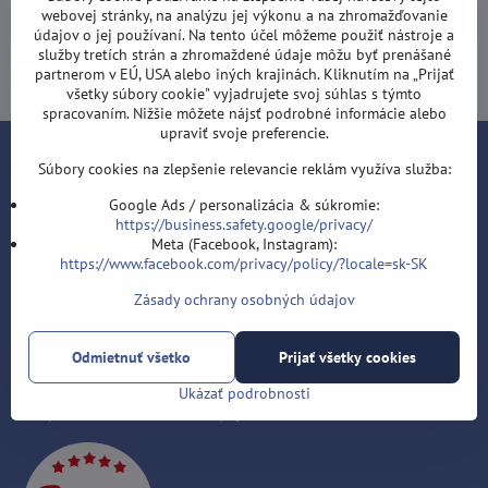
webovej stránky, na analýzu jej výkonu a na zhromažďovanie
Odoberať
údajov o jej používaní. Na tento účel môžeme použiť nástroje a
služby tretích strán a zhromaždené údaje môžu byť prenášané
partnerom v EÚ, USA alebo iných krajinách. Kliknutím na „Prijať
Chcem sa prihlásiť k odberu noviniek e-mailom
všetky súbory cookie" vyjadrujete svoj súhlas s týmto
spracovaním. Nižšie môžete nájsť podrobné informácie alebo
upraviť svoje preferencie.
Kontakt
Súbory cookies na zlepšenie relevancie reklám využíva služba:
Google Ads / personalizácia & súkromie:
Šípky-obchod.sk
https://business.safety.google/privacy/
Roman Šostek
Meta (Facebook, Instagram):
Velflíkova 1632/11
https://www.facebook.com/privacy/policy/?locale=sk-SK
Ostrava-Hrabůvka
Zásady ochrany osobných údajov
700 30
T: +420 553 038 721
Odmietnuť všetko
Prijať všetky cookies
E:
info@sipky-obchod.sk
Ukázať podrobnosti
F:
https://www.facebook.com/sipky.obchod/