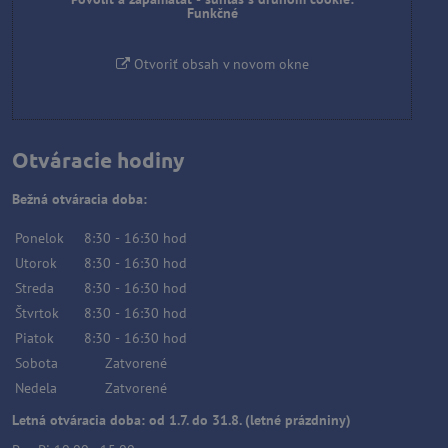
Funkčné
Otvoriť obsah v novom okne
Otváracie hodiny
Bežná otváracia doba:
Ponelok
8:30
-
16:30
hod
Utorok
8:30
-
16:30
hod
Streda
8:30
-
16:30
hod
Štvrtok
8:30
-
16:30
hod
Piatok
8:30
-
16:30
hod
Sobota
Zatvorené
Nedela
Zatvorené
Letná otváracia doba: od 1.7. do 31.8. (letné prázdniny)