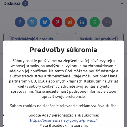
Diskusia
0
Facebook
Twitter
Bluesky
Pinterest
Reddit
LinkedIn
WhatsApp
E-
mail
Predchádzajúci produkt
Nasledujúci produkt
Predvoľby súkromia
Súbory cookie používame na zlepšenie vašej návštevy tejto
Doprava od 100 EUR ZDARMA
(Platí pri platbe prevodom alebo
webovej stránky, na analýzu jej výkonu a na zhromažďovanie
kartou).
údajov o jej používaní. Na tento účel môžeme použiť nástroje a
služby tretích strán a zhromaždené údaje môžu byť prenášané
partnerom v EÚ, USA alebo iných krajinách. Kliknutím na „Prijať
všetky súbory cookie" vyjadrujete svoj súhlas s týmto
spracovaním. Nižšie môžete nájsť podrobné informácie alebo
upraviť svoje preferencie.
Newsletter
Súbory cookies na zlepšenie relevancie reklám využíva služba:
Odoberať naše novinky:
Google Ads / personalizácia & súkromie:
https://business.safety.google/privacy/
Meta (Facebook, Instagram):