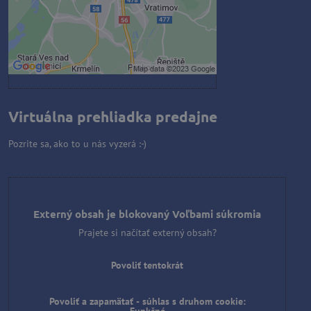
Povoliť a zapamätať - súhlas s
druhom cookie: Funkčné
Otvoriť obsah v novom okne
Virtuálna prehliadka predajne
Pozrite sa, ako to u nás vyzerá :-)
Externý obsah je blokovaný Voľbami súkromia
Prajete si načítať externý obsah?
Povoliť tentokrát
Povoliť a zapamätať - súhlas s druhom cookie: