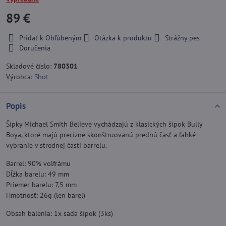
89 €
Pridať k Obľúbeným
Otázka k produktu
Strážny pes
Doručenia
Skladové číslo:
780301
Výrobca:
Shot
Popis
Šípky Michael Smith Believe vychádzajú z klasických šípok Bully
Boya, ktoré majú precízne skonštruovanú prednú časť a ľahké
vybranie v strednej časti barrelu.
Barrel: 90% volfrámu
Dĺžka barelu: 49 mm
Priemer barelu: 7,5 mm
Hmotnosť: 26g (len barel)
Obsah balenia: 1x sada šípok (3ks)