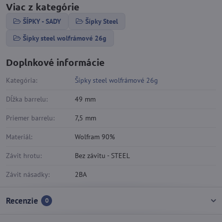
Viac z kategórie
ŠÍPKY - SADY
Šípky Steel
Šípky steel wolfrámové 26g
Doplnkové informácie
Kategória:
Šípky steel wolfrámové 26g
Dĺžka barrelu:
49 mm
Priemer barrelu:
7,5 mm
Materiál:
Wolfram 90%
Závit hrotu:
Bez závitu - STEEL
Závit násadky:
2BA
Recenzie
0