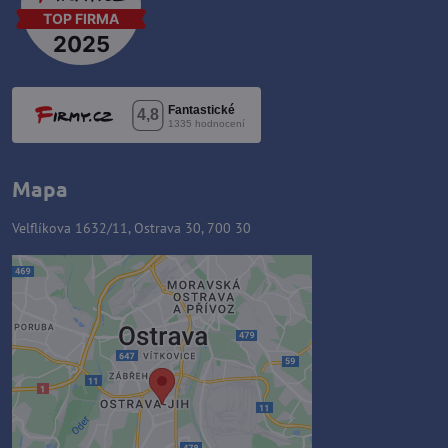
Mapa
Velflíkova 1632/11, Ostrava 30, 700 30
Externý obsah je blokovaný
Voľbami súkromia
Prajete si načítať externý obsah?
Povoliť tentokrát