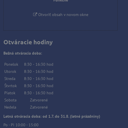
Funkčné
Otvoriť obsah v novom okne
Otváracie hodiny
Bežná otváracia doba:
Ponelok
8:30
-
16:30
hod
Utorok
8:30
-
16:30
hod
Streda
8:30
-
16:30
hod
Štvrtok
8:30
-
16:30
hod
Piatok
8:30
-
16:30
hod
Sobota
Zatvorené
Nedela
Zatvorené
Letná otváracia doba: od 1.7. do 31.8. (letné prázdniny)
Po - Pi 10:00 - 15:00