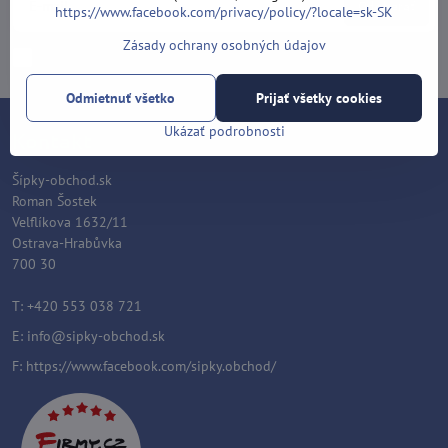
Odoberať
https://www.facebook.com/privacy/policy/?locale=sk-SK
Zásady ochrany osobných údajov
Chcem sa prihlásiť k odberu noviniek e-mailom
Odmietnuť všetko
Prijať všetky cookies
Ukázať podrobnosti
Kontakt
Šípky-obchod.sk
Roman Šostek
Velflíkova 1632/11
Ostrava-Hrabůvka
700 30
T: +420 553 038 721
E:
info@sipky-obchod.sk
F:
https://www.facebook.com/sipky.obchod/