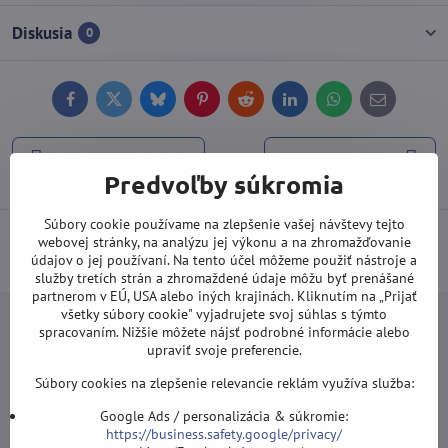
Diskusia
0
Facebook
Twitter
Bluesky
Pinterest
Reddit
LinkedIn
WhatsApp
E-
mail
Predchádzajúci produkt
Nasledujúci produkt
Predvoľby súkromia
Súbory cookie používame na zlepšenie vašej návštevy tejto
Doprava od 100 EUR ZDARMA
(Platí pri platbe prevodom alebo
webovej stránky, na analýzu jej výkonu a na zhromažďovanie
údajov o jej používaní. Na tento účel môžeme použiť nástroje a
kartou).
služby tretích strán a zhromaždené údaje môžu byť prenášané
partnerom v EÚ, USA alebo iných krajinách. Kliknutím na „Prijať
všetky súbory cookie" vyjadrujete svoj súhlas s týmto
spracovaním. Nižšie môžete nájsť podrobné informácie alebo
upraviť svoje preferencie.
Súbory cookies na zlepšenie relevancie reklám využíva služba:
Newsletter
Google Ads / personalizácia & súkromie:
Odoberať naše novinky:
https://business.safety.google/privacy/