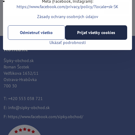
Meta (Facebook, Instagram):
https://www.facebook.com/privacy/policy/?locale=sk-SK
Odoberať
Zásady ochrany osobných údajov
Chcem sa prihlásiť k odberu noviniek e-mailom
Odmietnuť všetko
Prijať všetky cookies
Ukázať podrobnosti
Kontakt
Šípky-obchod.sk
Roman Šostek
Velflíkova 1632/11
Ostrava-Hrabůvka
700 30
T: +420 553 038 721
E:
info@sipky-obchod.sk
F:
https://www.facebook.com/sipky.obchod/