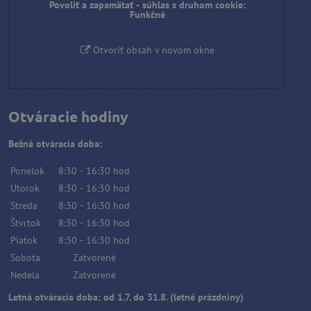
Povoliť a zapamätať - súhlas s druhom cookie:
Funkčné
Otvoriť obsah v novom okne
Otváracie hodiny
Bežná otváracia doba:
Ponelok
8:30
-
16:30
hod
Utorok
8:30
-
16:30
hod
Streda
8:30
-
16:30
hod
Štvrtok
8:30
-
16:30
hod
Piatok
8:30
-
16:30
hod
Sobota
Zatvorené
Nedela
Zatvorené
Letná otváracia doba: od 1.7. do 31.8. (letné prázdniny)