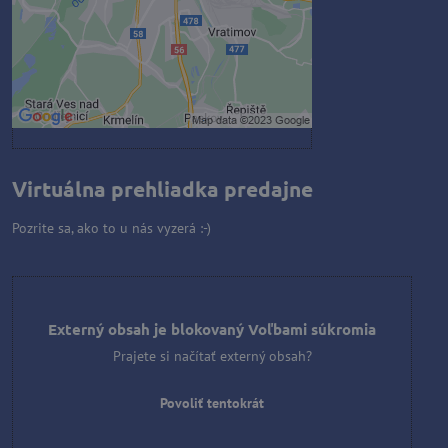
Povoliť a zapamätať - súhlas s
druhom cookie: Funkčné
Otvoriť obsah v novom okne
Virtuálna prehliadka predajne
Pozrite sa, ako to u nás vyzerá :-)
Externý obsah je blokovaný Voľbami súkromia
Prajete si načítať externý obsah?
Povoliť tentokrát