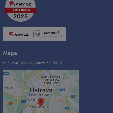
Mapa
Velflíkova 1632/11, Ostrava 30, 700 30
Externý obsah je blokovaný
Voľbami súkromia
Prajete si načítať externý obsah?
Povoliť tentokrát