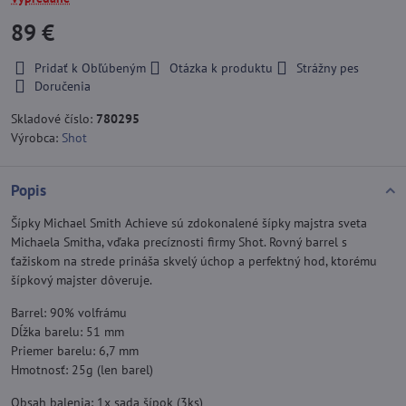
89 €
Pridať k Obľúbeným
Otázka k produktu
Strážny pes
Doručenia
Skladové číslo:
780295
Výrobca:
Shot
Popis
Šípky Michael Smith Achieve sú zdokonalené šípky majstra sveta
Michaela Smitha, vďaka precíznosti firmy Shot. Rovný barrel s
ťažiskom na strede prináša skvelý úchop a perfektný hod, ktorému
šípkový majster dôveruje.
Barrel: 90% volfrámu
Dĺžka barelu: 51 mm
Priemer barelu: 6,7 mm
Hmotnosť: 25g (len barel)
Obsah balenia: 1x sada šípok (3ks)