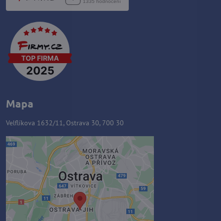
Mapa
Velflíkova 1632/11, Ostrava 30, 700 30
Externý obsah je blokovaný
Voľbami súkromia
Prajete si načítať externý obsah?
Povoliť tentokrát