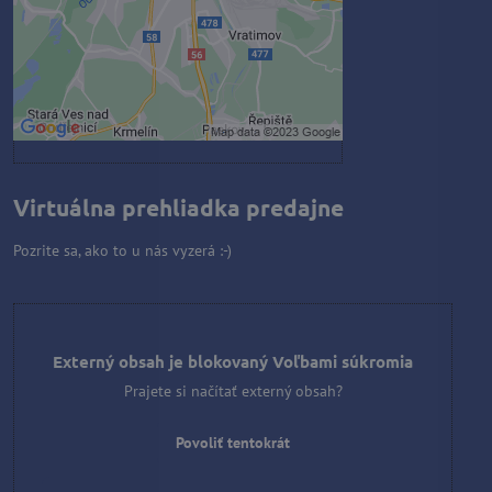
Povoliť a zapamätať - súhlas s
druhom cookie: Funkčné
Otvoriť obsah v novom okne
Virtuálna prehliadka predajne
Pozrite sa, ako to u nás vyzerá :-)
Externý obsah je blokovaný Voľbami súkromia
Prajete si načítať externý obsah?
Povoliť tentokrát