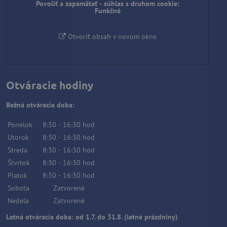
Povoliť a zapamätať - súhlas s druhom cookie:
Funkčné
Otvoriť obsah v novom okne
Otváracie hodiny
Bežná otváracia doba:
Ponelok
8:30
-
16:30
hod
Utorok
8:30
-
16:30
hod
Streda
8:30
-
16:30
hod
Štvrtok
8:30
-
16:30
hod
Piatok
8:30
-
16:30
hod
Sobota
Zatvorené
Nedela
Zatvorené
Letná otváracia doba: od 1.7. do 31.8. (letné prázdniny)