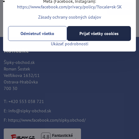
Meta (Facebook, Instagram):
https://www.facebook.com/privacy/policy/?locale=sk-SK
Odoberať
Zásady ochrany osobných údajov
Chcem sa prihlásiť k odberu noviniek e-mailom
Odmietnuť všetko
Prijať všetky cookies
Ukázať podrobnosti
Kontakt
Šípky-obchod.sk
Roman Šostek
Velflíkova 1632/11
Ostrava-Hrabůvka
700 30
T: +420 553 038 721
E:
info@sipky-obchod.sk
F:
https://www.facebook.com/sipky.obchod/