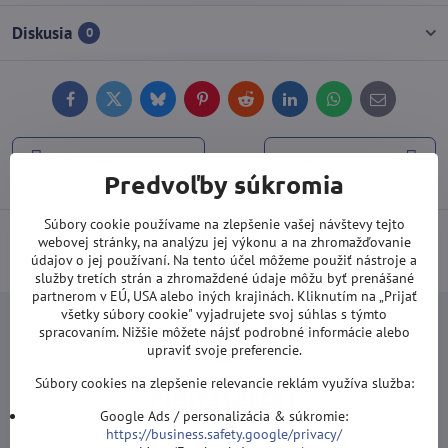
Diskusia
0
Facebook
Twitter
Bluesky
Pinterest
Reddit
LinkedIn
WhatsApp
E-
mail
Predchádzajúci produkt
Nasledujúci produkt
Predvoľby súkromia
Súbory cookie používame na zlepšenie vašej návštevy tejto
Doprava od 100 EUR ZDARMA
(Platí pri platbe prevodom alebo
webovej stránky, na analýzu jej výkonu a na zhromažďovanie
údajov o jej používaní. Na tento účel môžeme použiť nástroje a
kartou).
služby tretích strán a zhromaždené údaje môžu byť prenášané
partnerom v EÚ, USA alebo iných krajinách. Kliknutím na „Prijať
všetky súbory cookie" vyjadrujete svoj súhlas s týmto
spracovaním. Nižšie môžete nájsť podrobné informácie alebo
upraviť svoje preferencie.
Súbory cookies na zlepšenie relevancie reklám využíva služba:
Newsletter
Google Ads / personalizácia & súkromie:
Odoberať naše novinky:
https://business.safety.google/privacy/