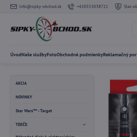
info@sipky-obchod.sk
+420553038721
Stav o
Úvod
Naše služby
Foto
Obchodné podmienky
Reklamačný por
AKCIA
NOVINKY
Star Wars™ - Target
TERČE