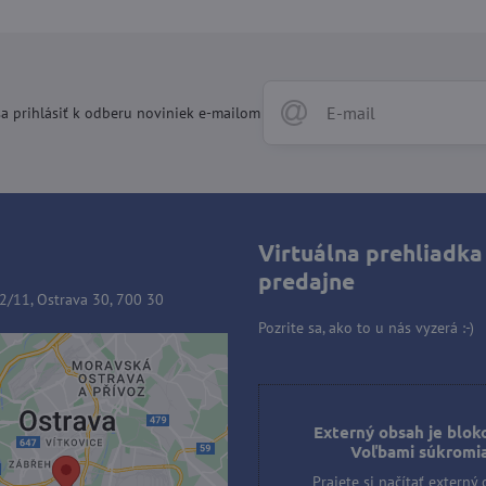
a prihlásiť k odberu noviniek e-mailom
Virtuálna prehliadka
predajne
2/11, Ostrava 30, 700 30
Pozrite sa, ako to u nás vyzerá :-)
ý obsah je blokovaný
ľbami súkromia
Externý obsah je blok
Voľbami súkromi
e si načítať externý obsah?
Prajete si načítať externý