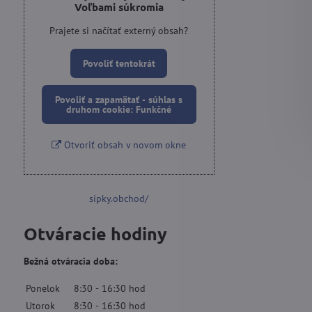
Voľbami súkromia
Prajete si načítať externý obsah?
Povoliť tentokrát
Povoliť a zapamätať - súhlas s
druhom cookie: Funkčné
Otvoriť obsah v novom okne
sipky.obchod/
Otváracie hodiny
Bežná otváracia doba:
Ponelok
8:30
-
16:30
hod
Utorok
8:30
-
16:30
hod