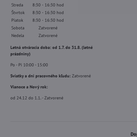
Streda
8:30
-
16:30
hod
Štvrtok
8:30
-
16:30
hod
Piatok
8:30
-
16:30
hod
Sobota
Zatvorené
Nedela
Zatvorené
Letná otváracia doba: od 1.7. do 31.8. (letné
prázdniny)
Po - Pi 10:00 - 15:00
Sviatky a dni pracovného kľudu:
Zatvorené
Vianoce a Nový rok:
od 24.12 do 1.1. - Zatvorené
Do