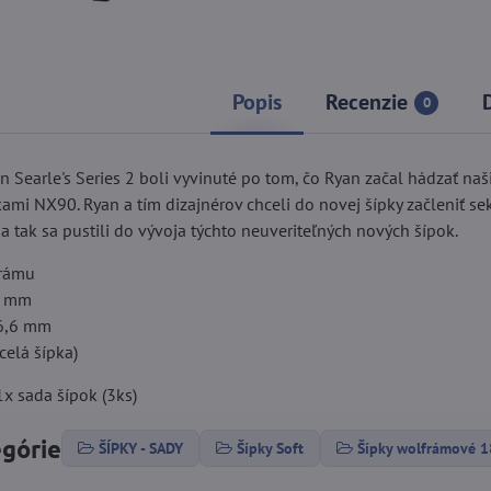
Popis
Recenzie
0
 Searle's Series 2 boli vyvinuté po tom, čo Ryan začal hádzať naš
mi NX90. Ryan a tím dizajnérov chceli do novej šípky začleniť se
 tak sa pustili do vývoja týchto neuveriteľných nových šípok.
frámu
7 mm
 6,6 mm
celá šípka)
x sada šípok (3ks)
egórie
ŠÍPKY - SADY
Šípky Soft
Šípky wolfrámové 