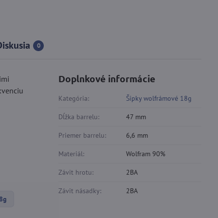
Diskusia
0
Doplnkové informácie
imi
kvenciu
Kategória:
Šípky wolfrámové 18g
Dĺžka barrelu:
47 mm
Priemer barrelu:
6,6 mm
Materiál:
Wolfram 90%
Závit hrotu:
2BA
Závit násadky:
2BA
18g