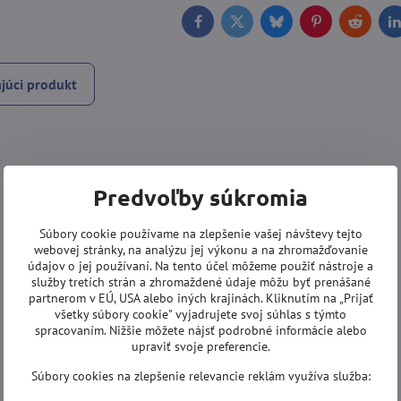
Facebook
Twitter
Bluesky
Pinterest
Reddit
L
júci produkt
Predvoľby súkromia
Súbory cookie používame na zlepšenie vašej návštevy tejto
webovej stránky, na analýzu jej výkonu a na zhromažďovanie
údajov o jej používaní. Na tento účel môžeme použiť nástroje a
služby tretích strán a zhromaždené údaje môžu byť prenášané
partnerom v EÚ, USA alebo iných krajinách. Kliknutím na „Prijať
všetky súbory cookie" vyjadrujete svoj súhlas s týmto
spracovaním. Nižšie môžete nájsť podrobné informácie alebo
upraviť svoje preferencie.
Súbory cookies na zlepšenie relevancie reklám využíva služba: