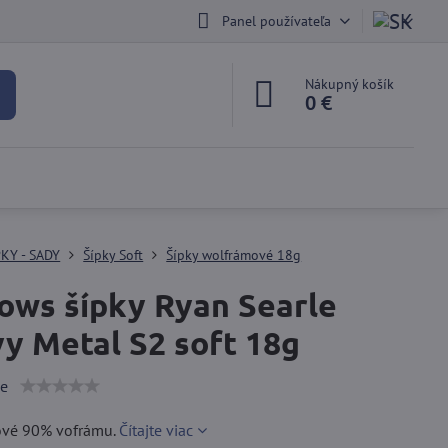
Panel používateľa
Nákupný košík
0 €
PKY - SADY
Šípky Soft
Šípky wolfrámové 18g
ows šípky Ryan Searle
y Metal S2 soft 18g
ie
tové 90% vofrámu.
Čítajte viac