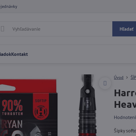
bjednávky
Hľadať
iadok
Kontakt
Úvod
ŠÍ
Harr
Heav
Hodnoten
Šípky sof