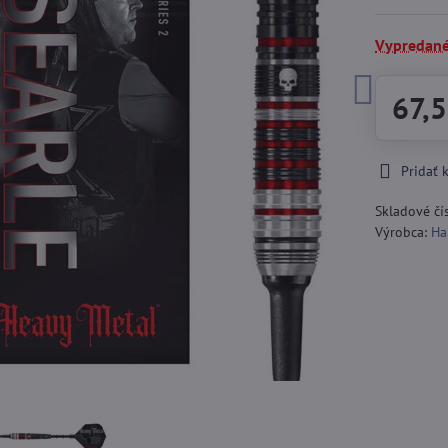
Vypredan
67,5
Pridať
Skladové čí
Výrobca:
Ha