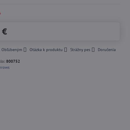
é
 €
 k Obľúbeným
Otázka k produktu
Strážny pes
Doručenia
slo:
800752
rrows