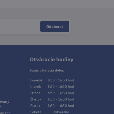
Odoberať
Otváracie hodiny
Bežná otváracia doba:
Ponelok
8:30
-
16:30
hod
Utorok
8:30
-
16:30
hod
Streda
8:30
-
16:30
hod
Štvrtok
8:30
-
16:30
hod
ovaný
Piatok
8:30
-
16:30
hod
a
Sobota
Zatvorené
 obsah?