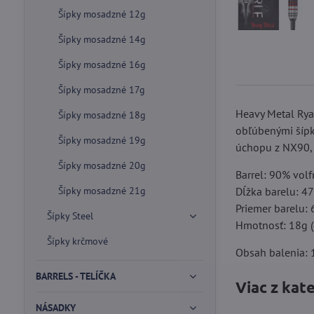
Šípky mosadzné 12g
Šípky mosadzné 14g
Šípky mosadzné 16g
Šípky mosadzné 17g
Heavy Metal Ryan
Šípky mosadzné 18g
obľúbenými šípka
Šípky mosadzné 19g
úchopu z NX90, a
Šípky mosadzné 20g
Barrel: 90% vol
Šípky mosadzné 21g
Dĺžka barelu: 4
Priemer barelu:
Šípky Steel
Hmotnosť: 18g (
Šípky krčmové
Obsah balenia: 1
BARRELS - TELÍČKA
Viac z kat
NÁSADKY