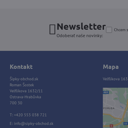
Newsletter
Chcem s
Odoberať naše novinky:
Kontakt
Mapa
Šípky-obchod.sk
Velflíkova 163
Roman Šostek
Velflíkova 1632/11
Ostrava-Hrabůvka
700 30
Extern
Vo
T: +420 553 038 721
Prajet
E:
info@sipky-obchod.sk