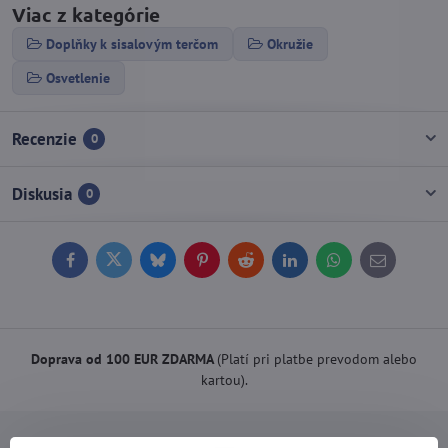
Viac z kategórie
Doplňky k sisalovým terčom
Okružie
Osvetlenie
Recenzie
0
Diskusia
0
Facebook
Twitter
Bluesky
Pinterest
Reddit
LinkedIn
WhatsApp
E-
mail
Doprava od 100 EUR ZDARMA
(Platí pri platbe prevodom alebo
kartou).