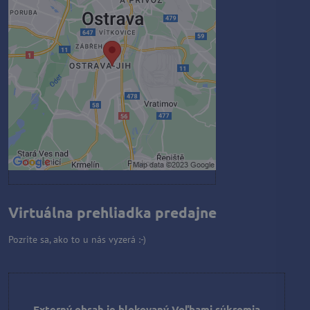
Externý obsah je blokovaný
Voľbami súkromia
Prajete si načítať externý obsah?
Povoliť tentokrát
Povoliť a zapamätať - súhlas s
druhom cookie: Funkčné
Otvoriť obsah v novom okne
Virtuálna prehliadka predajne
Pozrite sa, ako to u nás vyzerá :-)
Externý obsah je blokovaný Voľbami súkromia