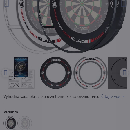
Výhodná sada okružie a osvetlenie k sisalovému terču.
Čítajte viac
Varianta