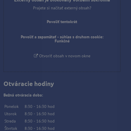
Prajete si načítať externý obsah?
Povoliť tentokrát
Povoliť a zapamätať - súhlas s druhom cookie:
Funkčné
Otvoriť obsah v novom okne
Otváracie hodiny
Bežná otváracia doba:
Ponelok
8:30
-
16:30
hod
Utorok
8:30
-
16:30
hod
Streda
8:30
-
16:30
hod
Štvrtok
8:30
-
16:30
hod