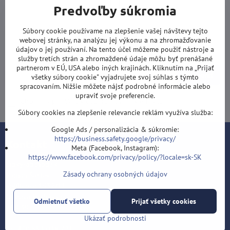
Predvoľby súkromia
Newsletter
Súbory cookie používame na zlepšenie vašej návštevy tejto
webovej stránky, na analýzu jej výkonu a na zhromažďovanie
Odoberať naše novinky:
údajov o jej používaní. Na tento účel môžeme použiť nástroje a
služby tretích strán a zhromaždené údaje môžu byť prenášané
partnerom v EÚ, USA alebo iných krajinách. Kliknutím na „Prijať
Odoberať
všetky súbory cookie" vyjadrujete svoj súhlas s týmto
spracovaním. Nižšie môžete nájsť podrobné informácie alebo
upraviť svoje preferencie.
Chcem sa prihlásiť k odberu noviniek e-mailom
Súbory cookies na zlepšenie relevancie reklám využíva služba:
Google Ads / personalizácia & súkromie:
https://business.safety.google/privacy/
Kontakt
Meta (Facebook, Instagram):
https://www.facebook.com/privacy/policy/?locale=sk-SK
Šípky-obchod.sk
Zásady ochrany osobných údajov
Roman Šostek
Velflíkova 1632/11
Ostrava-Hrabůvka
Odmietnuť všetko
Prijať všetky cookies
700 30
Ukázať podrobnosti
T: +420 553 038 721