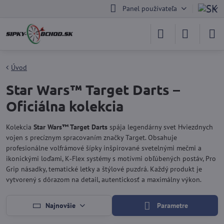
Panel používateľa
Úvod
Star Wars™ Target Darts –
Oficiálna kolekcia
Kolekcia
Star Wars™ Target Darts
spája legendárny svet Hviezdnych
vojen s precíznym spracovaním značky Target. Obsahuje
profesionálne volfrámové šípky inšpirované svetelnými mečmi a
ikonickými loďami, K‑Flex systémy s motívmi obľúbených postáv, Pro
Grip násadky, tematické letky a štýlové puzdrá. Každý produkt je
vytvorený s dôrazom na detail, autentickosť a maximálny výkon.
Najnovšie
Parametre