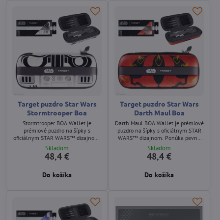
Target puzdro Star Wars
Target puzdro Star Wars
Stormtrooper Boa
Darth Maul Boa
Stormtrooper BOA Wallet je
Darth Maul BOA Wallet je prémiové
prémiové puzdro na šípky s
puzdro na šípky s oficiálnym STAR
oficiálnym STAR WARS™ dizajnom.
WARS™ dizajnom. Ponúka pevnú
Ponúka pevnú EVA konštrukciu a
EVA konštrukciu a priestor pre 6
Skladom
Skladom
priestor pre 6 zostavených šípok.
zostavených šípok.
48,4 €
48,4 €
Do košíka
Do košíka