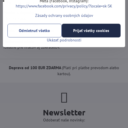
Meta (Facebook, Instagram):
- Pro Ultra Flights – Star Wars Edition
https://www.facebook.com/privacy/policy/?locale=sk-SK
Puzdrá a doplnky
Zásady ochrany osobných údajov
- R2‑D2 Case
- Stormtrooper Case
Odmietnuť všetko
Prijať všetky cookies
- Millennium Falcon Surround
Ukázať podrobnosti
Limitované edície
Ideálne pre hráčov aj zberateľov.
Doprava od 100 EUR ZDARMA
(Platí pri platbe prevodom alebo
kartou).
Newsletter
Odoberať naše novinky: