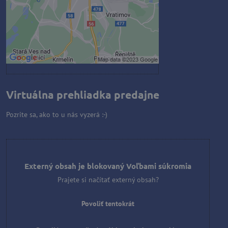
Povoliť a zapamätať - súhlas s
druhom cookie: Funkčné
Otvoriť obsah v novom okne
Virtuálna prehliadka predajne
Pozrite sa, ako to u nás vyzerá :-)
Externý obsah je blokovaný Voľbami súkromia
Prajete si načítať externý obsah?
Povoliť tentokrát