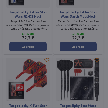
Target letky K-Flex Star
Target letky K-Flex Star
Wars R2-D2 No.2
Wars Darth Maul No.6
Target R2‑D2 K‑Flex No.2 sú
Target Darth Maul K‑Flex No.6 sú
oficiálne STAR WARS™ integrované
oficiálne STAR WARS™ integrované
letky a násadky s ikonickým
letky a násadky s ikonickým
modro‑bielym dizajnom droida
červeno‑čiernym dizajnom Darth
Skladom
Skladom
R2‑D2. K‑Flex systém je dostupný v
Maula. K‑Flex systém je dostupný v
22,3 €
22,3 €
troch dĺžkach.
troch dĺžkach.
Zobraziť
Zobraziť
Target letky K-Flex Star
Target šípky Star Wars