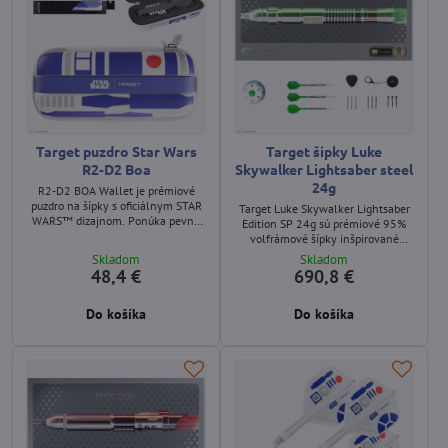
Target puzdro Star Wars
Target šípky Luke
R2-D2 Boa
Skywalker Lightsaber steel
24g
R2‑D2 BOA Wallet je prémiové
puzdro na šípky s oficiálnym STAR
Target Luke Skywalker Lightsaber
WARS™ dizajnom. Ponúka pevnú
Edition SP 24g sú prémiové 95%
konštrukciu a priestor pre 6
volfrámové šípky inšpirované
zostavených šípok.
zeleným svetelným mečom Luka
Skladom
Skladom
Skywalkera. Obsahujú Swiss Point
48,4 €
690,8 €
systém, 9 hrotov, 2BA Swiss
Converter, 3 oceľové konverzné
Do košíka
Do košíka
hroty, stojan a 1‑mesačné členstvo
DartCounter.