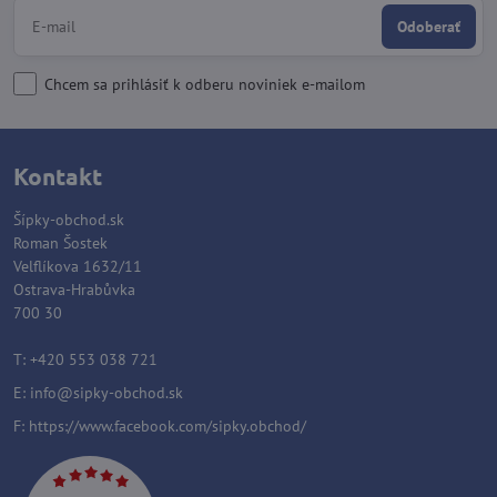
Odoberať
Chcem sa prihlásiť k odberu noviniek e-mailom
Kontakt
Šípky-obchod.sk
Roman Šostek
Velflíkova 1632/11
Ostrava-Hrabůvka
700 30
T: +420 553 038 721
E:
info@sipky-obchod.sk
F:
https://www.facebook.com/sipky.obchod/