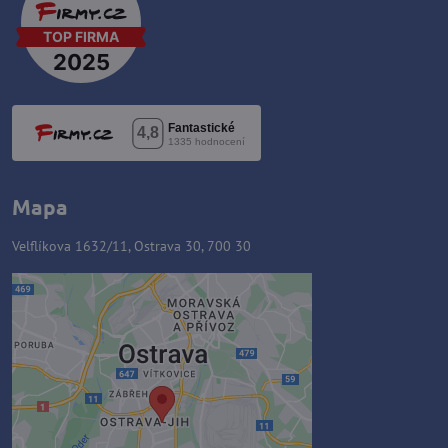
Mapa
Velflíkova 1632/11, Ostrava 30, 700 30
Externý obsah je blokovaný
Voľbami súkromia
Prajete si načítať externý obsah?
Povoliť tentokrát