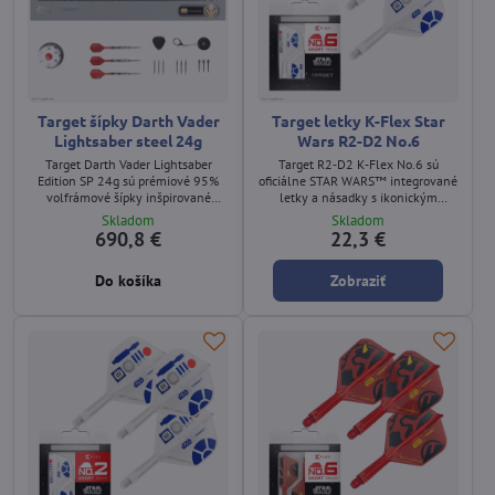
Target šípky Darth Vader
Target letky K-Flex Star
Lightsaber steel 24g
Wars R2-D2 No.6
Target Darth Vader Lightsaber
Target R2‑D2 K‑Flex No.6 sú
Edition SP 24g sú prémiové 95%
oficiálne STAR WARS™ integrované
volfrámové šípky inšpirované
letky a násadky s ikonickým
svetelným mečom Darth Vadera.
modro‑bielym dizajnom droida
Skladom
Skladom
Obsahujú 9 Swiss Point hrotov, 2BA
R2‑D2. Slim tvar No.6 a tri
690,8 €
22,3 €
Swiss Converter, 3 oceľové
dostupné dĺžky shaftov umožňujú
konverzné hroty, stojan a
rýchlejší a presnejší let.
Do košíka
Zobraziť
1‑mesačné členstvo DartCounter.