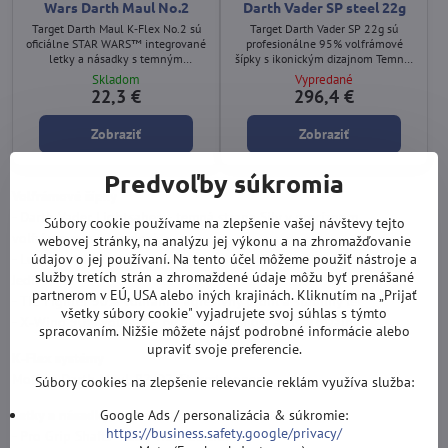
Wars Darth Maul No.2
Darth Vader SP steel 22g
Target Darth Maul K‑Flex No.2 sú
Target Darth Vader SP 22g sú
oficiálne STAR WARS™ integrované
profesionálne 95% volfrámové
letky a násadky s temným
šípky s ikonickým dizajnom Temnej
dizajnom inšpirovaným
strany. Swiss Point systém, čierny
Skladom
Vypredané
legendárnym Sithom Darthom
PVD povrch a K‑Flex letky
22,3 €
296,4 €
Maulom. K‑Flex systém je dostupný
zabezpečujú špičkový výkon. V
v troch dĺžkach.
balení je 6 kusov K‑Flex – čierne
Zobraziť
Zobraziť
na šípkach, červené v puzdre.
Predvoľby súkromia
Volfrámové šípky
- Darth Vader Lightsaber – temná strana Sily v precíznom
Súbory cookie používame na zlepšenie vašej návštevy tejto
volfrámovom prevedení
webovej stránky, na analýzu jej výkonu a na zhromažďovanie
údajov o jej používaní. Na tento účel môžeme použiť nástroje a
- Luke Skywalker Lightsaber – ikonický dizajn inšpirovaný rytierom
služby tretích strán a zhromaždené údaje môžu byť prenášané
Jedi
partnerom v EÚ, USA alebo iných krajinách. Kliknutím na „Prijať
- TIE Fighter 90% volfrám – agresívny profil a stabilný let
všetky súbory cookie" vyjadrujete svoj súhlas s týmto
- X‑Wing 90% volfrám – rýchlosť, presnosť a čistý dizajn
spracovaním. Nižšie môžete nájsť podrobné informácie alebo
upraviť svoje preferencie.
K‑Flex systémy
Motívy: Darth Maul, R2‑D2, Stormtrooper.
Súbory cookies na zlepšenie relevancie reklám využíva služba:
Google Ads / personalizácia & súkromie:
Letky a násadky
https://business.safety.google/privacy/
- Pro Grip Shafts – Star Wars Edition